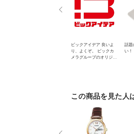
スオー
おすすめ！REGZA 4K液
ビックアイデア 良いよ
話題
洗浄
晶テレビ
り、よくぞ。 ビックカ
い！
メラグループのオリジナ
ルブランド
この商品を見た人