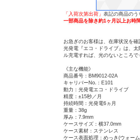
「入荷次第出荷」
表記の商品のう
一部商品を除き約1ヶ月以上お時
お急ぎのお客様は、在庫状況を確
光発電『エコ・ドライブ』は、太
ル充電すれば、光のないところで
《主な機能》
商品番号：BM9012-02A
キャリバーNo.：E101
動力：光発電エコ・ドライブ
精度：±15秒／月
持続時間：光発電6ヵ月
重量：38g
厚み：7.9mm
ケースサイズ：横37.0mm
ケース素材：ステンレス
ケース表面処理：めっき(ウォーム