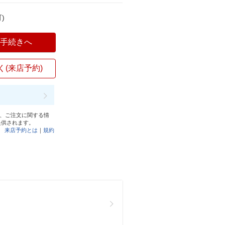
)
入手続きへ
く(来店予約)
と、ご注文に関する情
提供されます。
来店予約とは
｜
規約