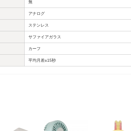
無
アナログ
ステンレス
サファイアガラス
カーフ
平均月差±15秒