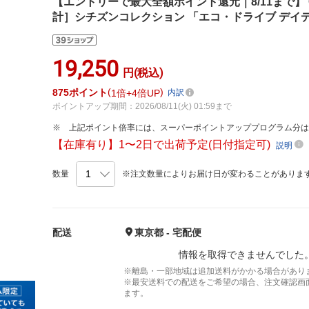
【エントリーで最大全額ポイント還元｜8/11まで】 C
計］シチズンコレクション 「エコ・ドライブ デイデイト
19,250
円(税込)
875
ポイント
1倍
4倍UP
内訳
ポイントアップ期間：2026/08/11(火) 01:59まで
上記ポイント倍率には、スーパーポイントアッププログラム分
【在庫有り】1〜2日で出荷予定(日付指定可)
説明
数量
※注文数量によりお届け日が変わることがありま
配送
東京都 - 宅配便
情報を取得できませんでした
※離島・一部地域は追加送料がかかる場合があり
※最安送料での配送をご希望の場合、注文確認画
ます。