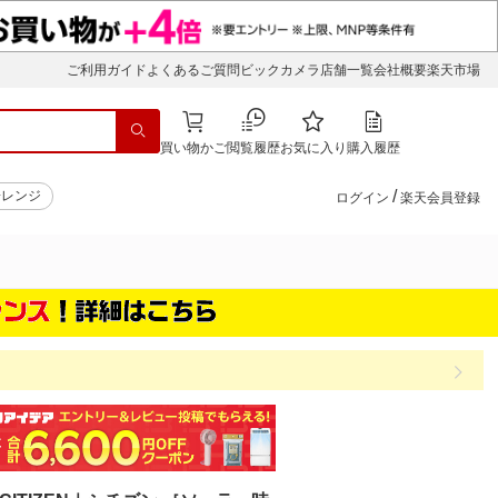
ご利用ガイド
よくあるご質問
ビックカメラ店舗一覧
会社概要
楽天市場
買い物かご
閲覧履歴
お気に入り
購入履歴
/
子レンジ
ログイン
楽天会員登録