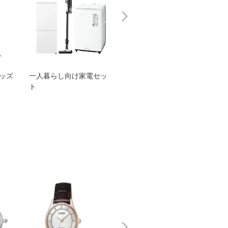
グッズ
一人暮らし向け家電セッ
オススメ！ヤマハ 電動
TEN
ト
アシスト自転車
ェア