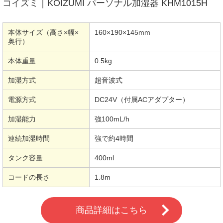
コイズミ｜KOIZUMI パーソナル加湿器 KHM1015H
本体サイズ（高さ×幅×
160×190×145mm
奥行）
本体重量
0.5kg
加湿方式
超音波式
電源方式
DC24V（付属ACアダプター）
加湿能力
強100mL/h
連続加湿時間
強で約4時間
タンク容量
400ml
コードの長さ
1.8m
商品詳細はこちら