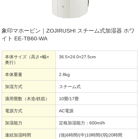
象印マホービン｜ZOJIRUSHI スチーム式加湿器 ホワ
イト EE-TB60-WA
本体サイズ（高さ×幅×
36.5×24.0×27.5cm
奥行）
本体重量
2.8kg
加湿方式
スチーム式
適用畳数（木造/鉄筋）
10畳/17畳
電源方式
AC電源
加湿能力
定格加湿能力：600ml/h
連続加湿時間
(強)6時間/(中)10時間/(弱)20時間