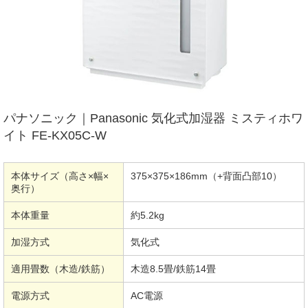
パナソニック｜Panasonic 気化式加湿器 ミスティホワ
イト FE-KX05C-W
本体サイズ（高さ×幅×
375×375×186mm（+背面凸部10）
奥行）
本体重量
約5.2kg
加湿方式
気化式
適用畳数（木造/鉄筋）
木造8.5畳/鉄筋14畳
電源方式
AC電源