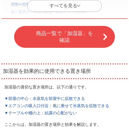
壁際や窓際：カビ・結露の原因となる
床に直置き：冷気の影響・衛生リスクがある
出入り口付近や換気扇の下：加湿効果が逃げる
体に直接当たる位置：肌が乾燥する原因になる
商品一覧で「加湿器」を
エアコンの風が本体に直撃する位置：故障リスクがある
確認
加湿器の近くに置いてはいけない物
木製の家具：腐食リスク
電化製品：故障リスク
紙類：ふやける可能性
加湿器を効果的に使用できる置き場所
加湿器を使用する際の注意点
就寝時は加湿器を止める
加湿器の適切な置き場所は、以下の通りです。
適正湿度の目安（40〜60％）を守る
▼部屋の中心：水蒸気を部屋中に拡散できる
和室で使う時はこまめに湿度チェック
▼エアコンの吸入口付近：風に乗せて水蒸気を拡散できる
部屋を快適にできるおすすめ加湿器
▼テーブルや棚の上：結露の心配がない
超音波振動式3選：消費電力が少なくコンパクト
スチーム式3選：加湿力が高く清潔な蒸気が出る
ここからは、加湿器の置き場所と効果を解説します。