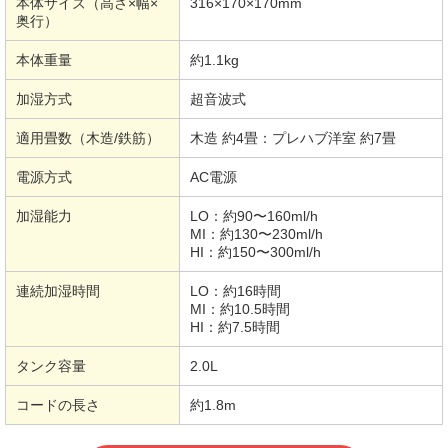
本体サイズ（高さ×幅×
316×170×170mm
奥行）
本体重量
約1.1kg
加湿方式
超音波式
適用畳数（木造/鉄筋）
木造 約4畳：プレハブ洋室 約7畳
電源方式
AC電源
加湿能力
LO：約90〜160ml/h
MI：約130〜230ml/h
HI：約150〜300ml/h
連続加湿時間
LO：約16時間
MI：約10.5時間
HI：約7.5時間
タンク容量
2.0L
コードの長さ
約1.8m