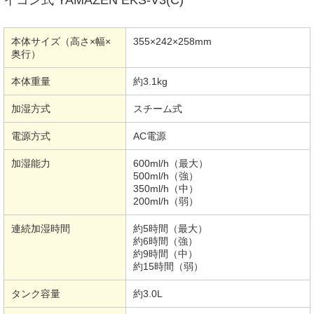
本体サイズ（高さ×幅×
355×242×258mm
奥行）
本体重量
約3.1kg
加湿方式
スチーム式
電源方式
AC電源
加湿能力
600ml/h（最大）
500ml/h（強）
350ml/h（中）
200ml/h（弱）
連続加湿時間
約5時間（最大）
約6時間（強）
約9時間（中）
約15時間（弱）
タンク容量
約3.0L