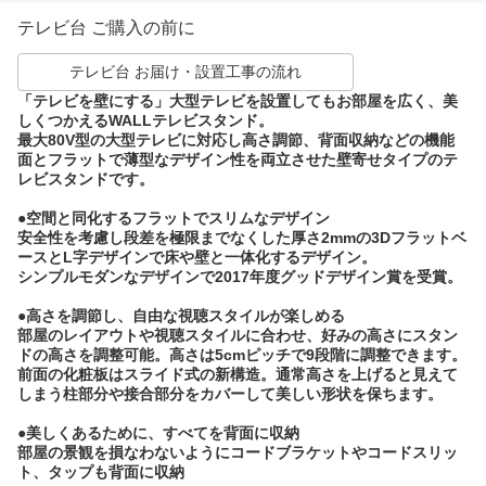
テレビ台 ご購入の前に
テレビ台 お届け・設置工事の流れ
「テレビを壁にする」大型テレビを設置してもお部屋を広く、美
しくつかえるWALLテレビスタンド。
最大80V型の大型テレビに対応し高さ調節、背面収納などの機能
面とフラットで薄型なデザイン性を両立させた壁寄せタイプのテ
レビスタンドです。
●空間と同化するフラットでスリムなデザイン
安全性を考慮し段差を極限までなくした厚さ2mmの3Dフラットベ
ースとL字デザインで床や壁と一体化するデザイン。
シンプルモダンなデザインで2017年度グッドデザイン賞を受賞。
●高さを調節し、自由な視聴スタイルが楽しめる
部屋のレイアウトや視聴スタイルに合わせ、好みの高さにスタン
ドの高さを調整可能。高さは5cmピッチで9段階に調整できます。
前面の化粧板はスライド式の新構造。通常高さを上げると見えて
しまう柱部分や接合部分をカバーして美しい形状を保ちます。
●美しくあるために、すべてを背面に収納
部屋の景観を損なわないようにコードブラケットやコードスリッ
ト、タップも背面に収納