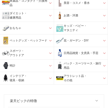
医薬品・コンタクト・介護用
美容・コスメ・香水
品
ダイエット・
お酒・洋酒
健康用品
キッズ・ベビー・
おもちゃ
マタニティ
ペットグッズ・ペットフード
花・ガーデン・DIY
スポーツ・
日用品雑貨・文房具・手芸
アウトドア
バック・スーツケース・旅行
時計
用品
インテリア・
アウトレット品・
寝具・収納
その他
楽天ビックの特徴