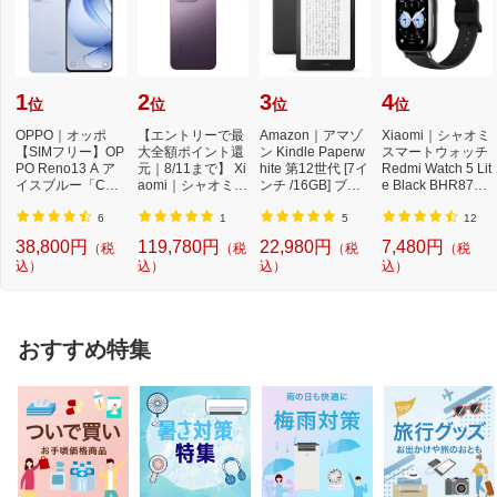
1
2
3
4
位
位
位
位
OPPO｜オッポ
【エントリーで最
Amazon｜アマゾ
Xiaomi｜シャオミ
【SIMフリー】OP
大全額ポイント還
ン Kindle Paperw
スマートウォッチ
PO Reno13 A ア
元｜8/11まで】 Xi
hite 第12世代 [7イ
Redmi Watch 5 Lit
イスブルー「CPH
aomi｜シャオミ
ンチ /16GB] ブラ
e Black BHR8789
2699IB」Qualcom
【SIMフリー】 X
ック B0CFPL6CF
GL
m Snapdr...
i...
Y ...
6
1
5
12
38,800円
119,780円
22,980円
7,480円
（税
（税
（税
（税
込）
込）
込）
込）
おすすめ特集