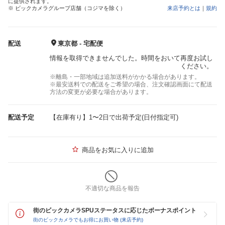
に提供されます。
※ ビックカメラグループ店舗（コジマを除く）
来店予約とは
｜
規約
配送
東京都 - 宅配便
情報を取得できませんでした。時間をおいて再度お試し
ください。
※離島・一部地域は追加送料がかかる場合があります。
※最安送料での配送をご希望の場合、注文確認画面にて配送
方法の変更が必要な場合があります。
配送予定
【在庫有り】1〜2日で出荷予定(日付指定可)
商品をお気に入りに追加
不適切な商品を報告
街のビックカメラSPUステータスに応じたボーナスポイント
街のビックカメラでもお得にお買い物 (来店予約)