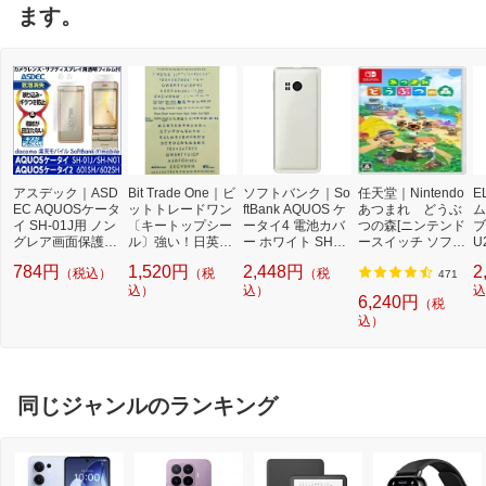
ます。
アスデック｜ASD
Bit Trade One｜ビ
ソフトバンク｜So
任天堂｜Nintendo
E
EC AQUOSケータ
ットトレードワン
ftBank AQUOS ケ
あつまれ どうぶ
ム
イ SH-01J用 ノン
〔キートップシー
ータイ4 電池カバ
つの森[ニンテンド
ブ
グレア画面保護フ
ル〕強い！日英対
ー ホワイト SHTJ
ースイッチ ソフ
U
ィルム3 NGB-SH0
応転写式キートッ
F1
ト]【Switch】
リ
784円
1,520円
2,448円
2
（税込）
（税
（税
1J
プシールセット ブ
ー
471
ルー DYKTSBL
込）
込）
込
6,240円
（税
込）
同じジャンルのランキング