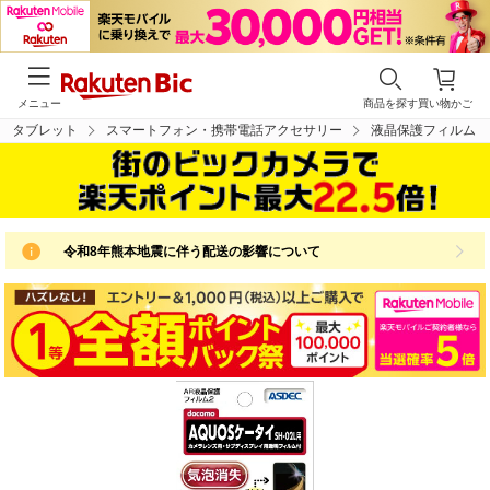
メニュー
商品を探す
買い物かご
・タブレット
スマートフォン・携帯電話アクセサリー
液晶保護フィルム
令和8年熊本地震に伴う配送の影響について