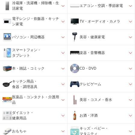
冷蔵庫・洗濯機・掃除機・生
エアコン・空調・季節家電
活家電
電子レンジ・炊飯器・キッチ
TV・オーディオ・カメラ
ン家電
パソコン・周辺機器
美容・健康家電
スマートフォン・
楽器・音響機器
タブレット
本・雑誌・コミック
CD・DVD
キッチン用品・
テレビゲーム
食器・調理器具
医薬品・コンタクト・介護用
美容・コスメ・香水
品
ダイエット・
お酒・洋酒
健康用品
キッズ・ベビー・
おもちゃ
マタニティ