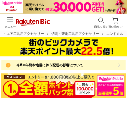
メニュー
商品を探す
買い物かご
動・エア工具用アクセサリー
切削・研削工具用アクセサリー
エンドミル
令和8年熊本地震に伴う配送の影響について