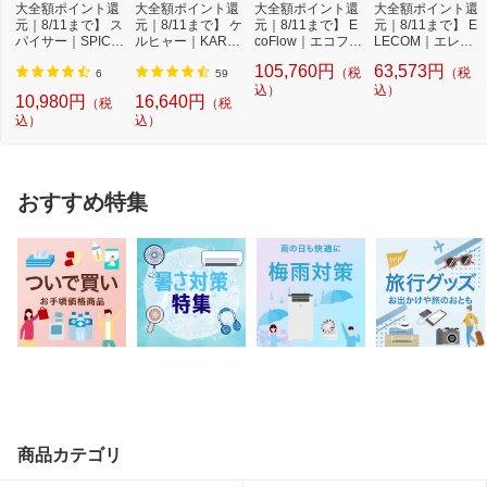
大全額ポイント還
大全額ポイント還
大全額ポイント還
大全額ポイント還
元｜8/11まで】 ス
元｜8/11まで】 ケ
元｜8/11まで】 E
元｜8/11まで】 E
パイサー｜SPICE
ルヒャー｜KARC
coFlow｜エコフロ
LECOM｜エレコ
RR SPICERR ポ
HER モバイル高
ー DELTA 3 Max
ム ポータブル電源
105,760円
63,573円
（税
（税
ケ...
圧...
P...
...
6
59
込）
込）
10,980円
16,640円
（税
（税
込）
込）
おすすめ特集
商品カテゴリ