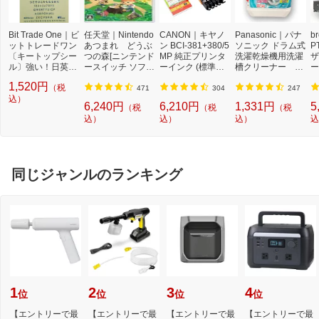
Bit Trade One｜ビ
任天堂｜Nintendo
CANON｜キヤノ
Panasonic｜パナ
b
ットトレードワン
あつまれ どうぶ
ン BCI-381+380/5
ソニック ドラム式
P
〔キートップシー
つの森[ニンテンド
MP 純正プリンタ
洗濯乾燥機用洗濯
ザ
ル〕強い！日英対
ースイッチ ソフ
ーインク (標準容
槽クリーナー N-
ー
応転写式キートッ
ト]【Switch】
量) 5色パック[BCI
W2[ドラム式洗濯
ュ
1,520円
（税
プシールセット ブ
3813805MP]
機 洗浄 洗剤 750m
T
471
304
247
ルー DYKTSBL
込）
l NW2]【rb_pcp】
幅
6,240円
6,210円
1,331円
5
（税
（税
（税
O
込）
込）
込）
込
ー
ブ
同じジャンルのランキング
1
2
3
4
位
位
位
位
【エントリーで最
【エントリーで最
【エントリーで最
【エントリーで最