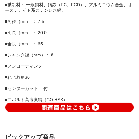
■被削材： 一般鋼材、鋳鉄（FC、FCD）、アルミニウム合金、オ
ーステナイト系ステンレス鋼。
■刃径（mm）： 7.5
■刃長（mm）： 20.0
■全長（mm）： 65
■シャンク径（mm）： 8
■ノンコーティング
■ねじれ角30°
■センターカット： 付
■コバルト高速度鋼（CO HSS）
ピックアップ商品