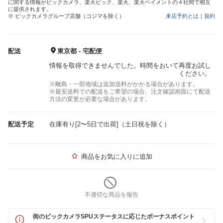
に関する情報がビックカメラ、楽天ビック、楽天、楽天ペイメントの４社間で相互
に提供されます。
※ ビックカメラグループ店舗（コジマを除く）
来店予約とは
｜
規約
配送
東京都 - 宅配便
情報を取得できませんでした。時間をおいて再度お試し
ください。
※離島・一部地域は追加送料がかかる場合があります。
※最安送料での配送をご希望の場合、注文確認画面にて配送
方法の変更が必要な場合があります。
配送予定
在庫有り[2〜5日で出荷]（土日祝を除く）
商品をお気に入りに追加
不適切な商品を報告
街のビックカメラSPUステータスに応じたボーナスポイント