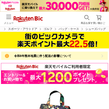
メニュー
商品を探す
買い物かご
プ
スポーツ・アウトドア
ゴルフ
バッグ・ケース
シューズバッグ
令和8年熊本地震に伴う配送の影響について