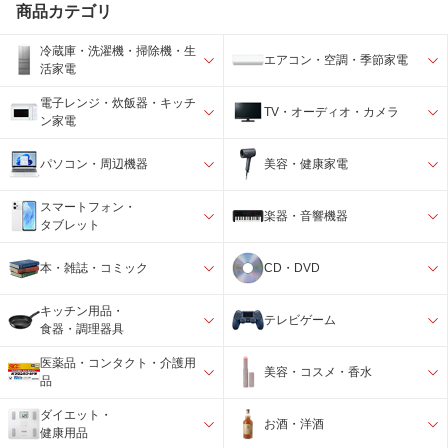
商品カテゴリ
冷蔵庫・洗濯機・掃除機・生
エアコン・空調・季節家電
活家電
電子レンジ・炊飯器・キッチ
TV・オーディオ・カメラ
ン家電
パソコン・周辺機器
美容・健康家電
スマートフォン・
楽器・音響機器
タブレット
本・雑誌・コミック
CD・DVD
キッチン用品・
テレビゲーム
食器・調理器具
医薬品・コンタクト・介護用
美容・コスメ・香水
品
ダイエット・
お酒・洋酒
健康用品