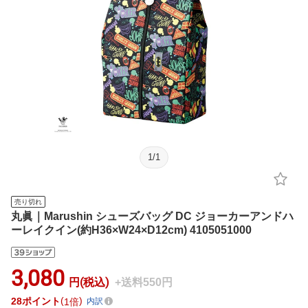
1
/
1
売り切れ
丸眞｜Marushin シューズバッグ DC ジョーカーアンドハ
ーレイクイン(約H36×W24×D12cm) 4105051000
3,080
円(税込)
+送料550円
28
ポイント
1倍
内訳