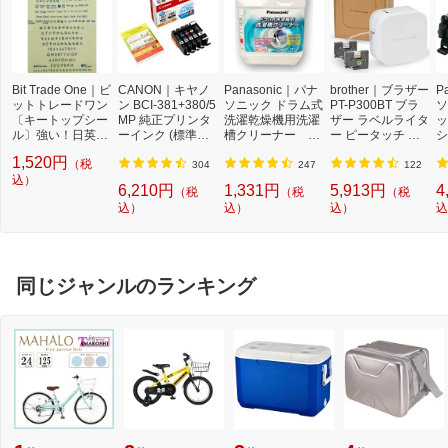
Bit Trade One｜ビ
CANON｜キヤノ
Panasonic｜パナ
brother｜ブラザー
P
ットトレードワン
ン BCI-381+380/5
ソニック ドラム式
PT-P300BT ブラ
ソ
〔キートップシー
MP 純正プリンタ
洗濯乾燥機用洗濯
ザー ラベルライタ
ッ
ル〕強い！日英対
ーインク (標準容
槽クリーナー N-
ー ピータッチ キ
シ
応転写式キートッ
量) 5色パック[BCI
W2[ドラム式洗濯
ューブ PT-P300B
9
1,520円
（税
プシールセット ブ
3813805MP]
機 洗浄 洗剤 750m
T (3.5mm~12mm
セ
304
247
122
ルー DYKTSBL
込）
l NW2]【rb_pcp】
幅/TZeテープ) P-T
ー
6,210円
1,331円
5,913円
4
（税
（税
（税
OUCH CUBE（ピ
ラ
込）
込）
込）
込
ータッチキュー
01
ブ）[PTP300BT]
同じジャンルのランキング