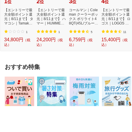
1
2
3
4
位
位
位
位
【エントリーで最
【エントリーで最
コールマン｜Cole
【エントリーで最
大全額ポイント還
大全額ポイント還
man クーラーボッ
大全額ポイント還
元｜8/11まで】 タ
元｜8/11まで】 ハ
クス ポリライト4
元｜8/11まで】 ロ
マコシ｜Tamakos
マー｜HUMMER
8QT(45L/ブルー)
ゴス｜LOGOS ク
hi 24型 子ども用...
16型 子供用自転
2000033007
ーラーボックス
車 ...
ハ...
1
1
5
11
34,800円
24,200円
6,759円
15,400円
（税
（税
（税
（税
込）
込）
込）
込）
おすすめ特集