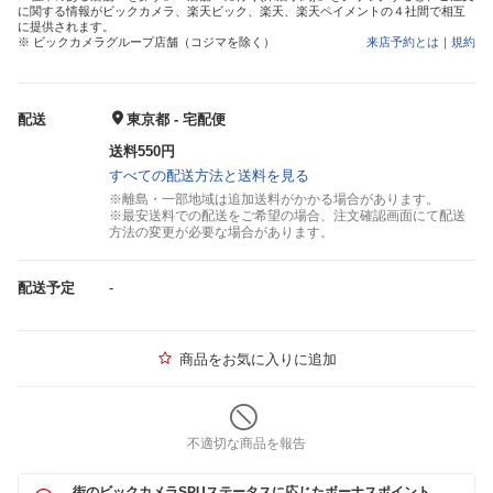
に関する情報がビックカメラ、楽天ビック、楽天、楽天ペイメントの４社間で相互
に提供されます。
※ ビックカメラグループ店舗（コジマを除く）
来店予約とは
｜
規約
配送
東京都 - 宅配便
送料550円
すべての配送方法と送料を見る
※離島・一部地域は追加送料がかかる場合があります。
※最安送料での配送をご希望の場合、注文確認画面にて配送
方法の変更が必要な場合があります。
配送予定
-
商品をお気に入りに追加
不適切な商品を報告
街のビックカメラSPUステータスに応じたボーナスポイント