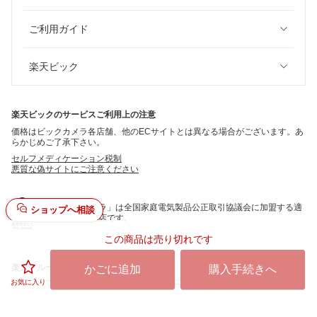
ご利用ガイド
楽天ビック
楽天ビックのサービスご利用上の注意
価格はビックカメラ各店舗、他のECサイトとは異なる場合がございます。あ
らかじめご了承下さい。
セルフメディケーション税制
悪質な偽サイトにご注意ください
「ビックカメラ」は全国家庭電気製品公正取引協議会に加盟する適
ショップへ相談
正な表示推進店です。
この商品は売り切れです
©
Rakuten Bic
楽天グループ
かごに追加
購入手続きへ
サービス一覧
お問い合わせ一覧
サステナビリティ
個人情報保護方針
お気に入り