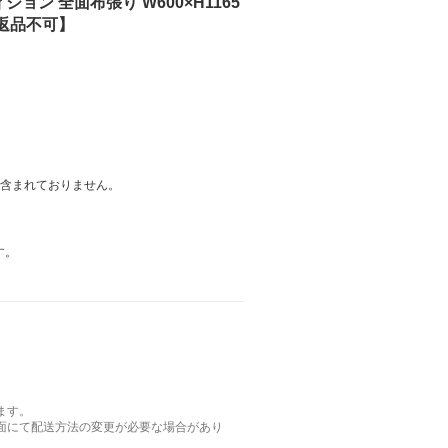
ション 全面布張り W600×H1165
・返品不可】
は含まれておりません。
す。
ます。
面にて配送方法の変更が必要な場合があり