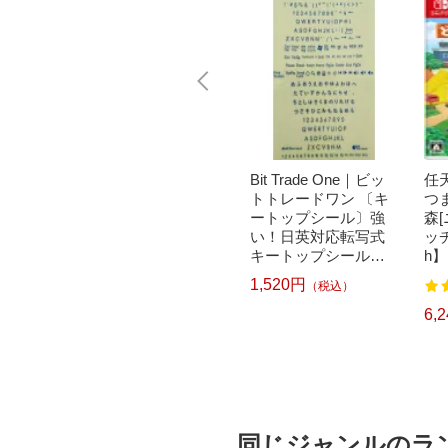
｜パナソニ
brother｜ブラザー PT-
Bit Trade One｜ビッ
任天
洗濯乾
P300BT ブラザー ラ
トトレードワン 〔キ
つ
クリー
ベルライター ピータ
ートップシール〕強
森
ドラム式
ッチ キューブ PT-P30
い！日英対応転写式
ッチ
 750
0BT (3.5mm~12mm
キートップシールセ
h】
pcp】
幅/TZeテープ) P-TOU
ット ブルー DYKTSB
1,520円
（税込）
7
122
CH CUBE（ピータッ
L
チキューブ）[PTP300
6,570円
6,
）
（税込）
BT]
同じジャンルのラ