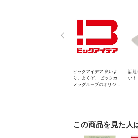
スオー
おすすめ！REGZA 4K液
ビックアイデア 良いよ
話題
洗浄
晶テレビ
り、よくぞ。 ビックカ
い！
メラグループのオリジナ
ルブランド
この商品を見た人