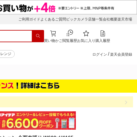
ご利用ガイド
よくあるご質問
ビックカメラ店舗一覧
会社概要
楽天市場
買い物かご
閲覧履歴
お気に入り
購入履歴
/
子レンジ
ログイン
楽天会員登録