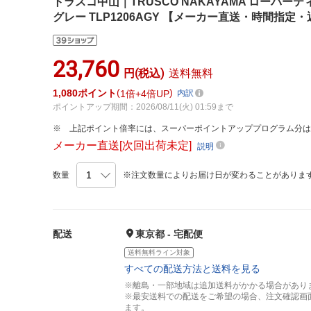
トラスコ中山｜TRUSCO NAKAYAMA ローパーティ
グレー TLP1206AGY 【メーカー直送・時間指定
23,760
円(税込)
送料無料
1,080
ポイント
1倍
4倍UP
内訳
ポイントアップ期間：2026/08/11(火) 01:59まで
上記ポイント倍率には、スーパーポイントアッププログラム分
メーカー直送[次回出荷未定]
説明
数量
※注文数量によりお届け日が変わることがありま
配送
東京都 - 宅配便
送料無料ライン対象
すべての配送方法と送料を見る
※離島・一部地域は追加送料がかかる場合があり
※最安送料での配送をご希望の場合、注文確認画
ます。