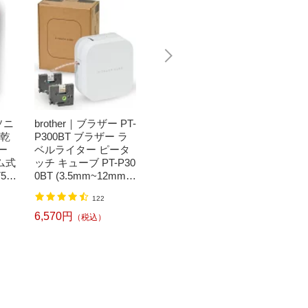
ソニ
brother｜ブラザー PT-
Bit Trade One｜ビッ
任天堂｜N
濯乾
P300BT ブラザー ラ
トトレードワン 〔キ
つまれ
ー
ベルライター ピータ
ートップシール〕強
森[ニ
ム式
ッチ キューブ PT-P30
い！日英対応転写式
ッチ ソ
50
0BT (3.5mm~12mm
キートップシールセ
h】
】
幅/TZeテープ) P-TOU
ット ブルー DYKTSB
1,520円
（税込）
122
CH CUBE（ピータッ
L
チキューブ）[PTP300
6,570円
6,240
（税込）
BT]