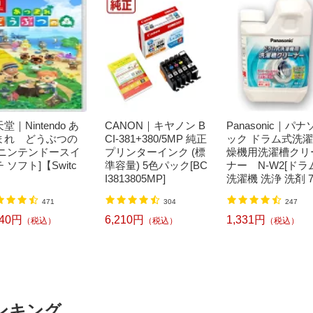
堂｜Nintendo あ
CANON｜キヤノン B
Panasonic｜パナ
まれ どうぶつの
CI-381+380/5MP 純正
ック ドラム式洗
[ニンテンドースイ
プリンターインク (標
燥機用洗濯槽クリ
 ソフト]【Switc
準容量) 5色パック[BC
ナー N-W2[ドラ
I3813805MP]
洗濯機 洗浄 洗剤 7
ml NW2]【rb_pcp
471
304
247
240円
6,210円
1,331円
（税込）
（税込）
（税込）
ンキング