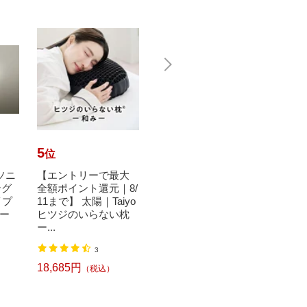
5
6
7
位
位
位
ナソニ
【エントリーで最大
【エントリーで最大
Pana
ング
全額ポイント還元｜8/
全額ポイント還元｜8/
ック 
イプ
11まで】 太陽｜Taiyo
11まで】 太陽｜Taiyo
ライト 
ー
ヒツジのいらない枕
ショーンのいらない
A [6
ー...
枕 ...
色 /リ..
11,9
3
6
18,685円
16,585円
（税込）
（税込）