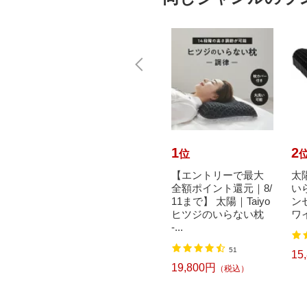
10
1
2
位
位
ヒツジの
太陽｜Taiyo 子ヒツジ
【エントリーで最大
太陽
 カバ
のいらない枕 ブラッ
全額ポイント還元｜8/
い
ラック
ク【テンセル枕カバ
11まで】 太陽｜Taiyo
ン
ー（ホワイト）付
ヒツジのいらない枕
ワ
き】
-...
込）
2
51
15
11,520円
19,800円
（税込）
（税込）