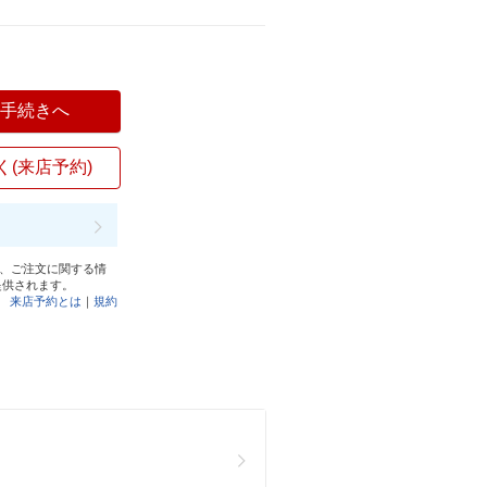
入手続きへ
く(来店予約)
と、ご注文に関する情
提供されます。
来店予約とは
｜
規約