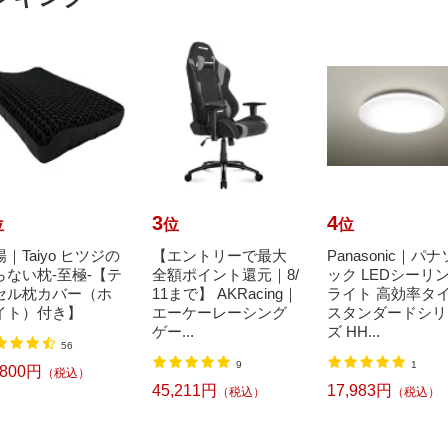
3
4
位
位
位
｜Taiyo ヒツジの
【エントリーで最大
Panasonic｜パ
らない枕-至極-【テ
全額ポイント還元｜8/
ック LEDシーリ
セル枕カバー（ホ
11まで】 AKRacing｜
ライト 高効率タ
イト）付き】
エーケーレーシング
スタンダードシリ
ゲー...
ズ HH...
56
9
1
,800円
（税込）
45,211円
17,983円
（税込）
（税込）