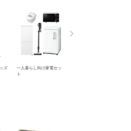
グッズ
一人暮らし向け家電セッ
オススメ！ヤマハ 電動
TEN
ト
アシスト自転車
ェア