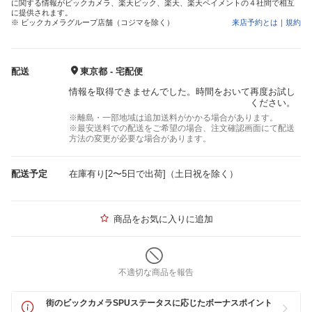
に関する情報がビックカメラ、楽天ビック、楽天、楽天ペイメントの４社間で相互
に提供されます。
※ ビックカメラグループ店舗（コジマを除く）
来店予約とは
｜
規約
配送
東京都 - 宅配便
情報を取得できませんでした。時間をおいて再度お試し
ください。
※離島・一部地域は追加送料がかかる場合があります。
※最安送料での配送をご希望の場合、注文確認画面にて配送
方法の変更が必要な場合があります。
配送予定
在庫有り[2〜5日で出荷]（土日祝を除く）
商品をお気に入りに追加
不適切な商品を報告
街のビックカメラSPUステータスに応じたボーナスポイント