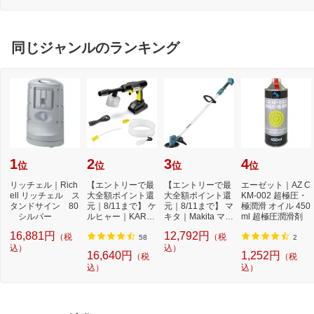
ブ
同じジャンルのランキング
1
2
3
4
位
位
位
位
リッチェル｜Rich
【エントリーで最
【エントリーで最
エーゼット｜AZ C
ell リッチェル ス
大全額ポイント還
大全額ポイント還
KM-002 超極圧・
タンドサイン 80
元｜8/11まで】 ケ
元｜8/11まで】 マ
極潤滑 オイル 450
シルバー
ルヒャー｜KARC
キタ｜Makita マキ
ml 超極圧潤滑剤
HER モバイル高
タ 充電式草刈...
16,881円
12,792円
（税
（税
圧...
58
2
込）
込）
16,640円
1,252円
（税
（税
込）
込）