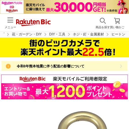
メニュー
商品を探す
買い物かご
ップ
花・ガーデン・DIY
DIY・工具
ネジ・釘・金属素材
ヒートン
令和8年熊本地震に伴う配送の影響について