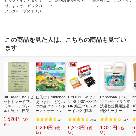
ビックアイデア 良いよ
話題の保冷剤が勢ぞろ
暑さ対策に ハンディフ
り、よくぞ。 ビックカ
い！
ァン
メラグループのオリジナ
ルブランド
この商品を見た人は、こちらの商品も見てい
ます。
Bit Trade One｜ビ
任天堂｜Nintendo
CANON｜キヤノ
Panasonic｜パナ
b
ットトレードワン
あつまれ どうぶ
ン BCI-381+380/5
ソニック ドラム式
P
〔キートップシー
つの森[ニンテンド
MP 純正プリンタ
洗濯乾燥機用洗濯
ザ
ル〕強い！日英対
ースイッチ ソフ
ーインク (標準容
槽クリーナー N-
ー
応転写式キートッ
ト]【Switch】
量) 5色パック[BCI
W2[ドラム式洗濯
ュ
1,520円
（税
プシールセット ブ
3813805MP]
機 洗浄 洗剤 750m
T
471
304
247
ルー DYKTSBL
込）
l NW2]【rb_pcp】
幅
6,240円
6,210円
1,331円
6
（税
（税
（税
O
込）
込）
込）
込
ー