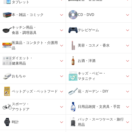
タブレット
本・雑誌・コミック
CD・DVD
キッチン用品・
テレビゲーム
食器・調理器具
医薬品・コンタクト・介護用
美容・コスメ・香水
品
ダイエット・
お酒・洋酒
健康用品
キッズ・ベビー・
おもちゃ
マタニティ
ペットグッズ・ペットフード
花・ガーデン・DIY
スポーツ・
日用品雑貨・文房具・手芸
アウトドア
バック・スーツケース・旅行
時計
用品