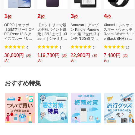
1
2
3
4
位
位
位
位
OPPO｜オッポ
【エントリーで最
Amazon｜アマゾ
Xiaomi｜シャオミ
【SIMフリー】OP
大全額ポイント還
ン Kindle Paperw
スマートウォッチ
PO Reno13 A ア
元｜8/11まで】 Xi
hite 第12世代 [7イ
Redmi Watch 5 Lit
イスブルー「CPH
aomi｜シャオミ
ンチ /16GB] ブラ
e Black BHR8789
2699IB」Qualcom
【SIMフリー】 X
ック B0CFPL6CF
GL
m Snapdr...
i...
Y ...
6
1
5
12
38,800円
119,780円
22,980円
7,480円
（税
（税
（税
（税
込）
込）
込）
込）
おすすめ特集