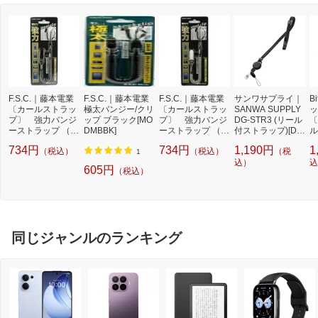
F.S.C.｜藤本電業
F.S.C.｜藤本電業
F.S.C.｜藤本電業
サンワサプライ｜
B
〔カールストラッ
極太バンジー/クリ
〔カールストラッ
SANWA SUPPLY
ッ
プ〕 強力バンジ
ップ ブラック[MO
プ〕 強力バンジ
DG-STR3 (リール
〔
ーストラップ （ク
DMBBK]
ーストラップ （ク
付ストラップ)[DG
ル
リップ・ブラッ
リップ・クリア）
STR3]
応
734円
734円
1,190円
1
（税込）
（税込）
（税
ク） MODM-W-
MODM-W-CL[M
プ
1
BK[MODMWBK]
ODMWCL]
込）
ル
込
605円
（税込）
同じジャンルのランキング