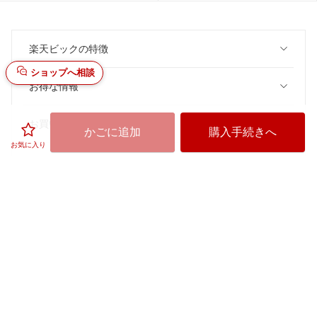
楽天ビックの特徴
ショップへ相談
お得な情報
お買い物
かごに追加
購入手続きへ
お気に入り
ご利用ガイド
楽天ビック
楽天ビックのサービスご利用上の注意
価格はビックカメラ各店舗、他のECサイトとは異なる場合がございます。あ
らかじめご了承下さい。
セルフメディケーション税制
悪質な偽サイトにご注意ください