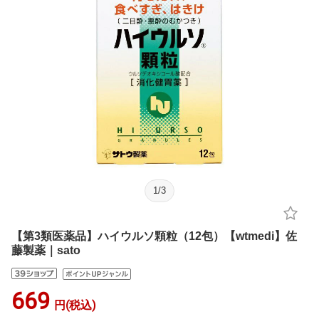
1
/
3
【第3類医薬品】ハイウルソ顆粒（12包）【wtmedi】佐
藤製薬｜sato
669
円(税込)