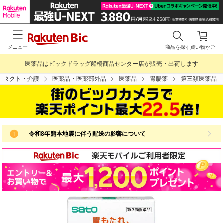
メニュー
商品を探す
買い物かご
医薬品はビックドラッグ船橋商品センター店が販売・出荷します
ンタクト・介護
医薬品・医薬部外品
医薬品
胃腸薬
第三類医薬品
令和8年熊本地震に伴う配送の影響について