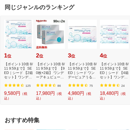
（2）小児の手の届かない所に保管して
同じジャンルのランキング
ください
（3）他の容器に入れ替えないでくださ
い（誤用の原因になったり品質が変わる
おそれがあります）
（4）1包を分割した残りを服用する場合
には、袋の口を折り返して保管し、2日
以内に服用してください
（5）使用期限（外箱に記載）をすぎた
製品は、服用しないでください
1
2
3
4
位
位
位
位
お問い合わせ先1
佐藤製薬株式会社 お客様相談窓口
TEL:03-5412-7393
【ポイント10倍 8/
【ポイント10倍 8/
【ポイント10倍 8/
【ポイント10倍 8/
受付時間：9：00〜17：00（土、日、祝
11 9:59まで】 SE
11 9:59まで】 【9
11 9:59まで】 SE
11 9:59まで】 SE
ED｜シード 【2箱
0枚×2箱】 ワンデ
日を除く）
ED｜シード ワン
ED｜シード 【4箱
セット】ワンデー
ーアキュビューオ
デーピュアうるお
セット】ワンデー
ピュアうるおい...
アシス[1日使...
いプラス 96枚パ...
ピュアうるおい...
125
86
75
24
9,580円
17,980円
4,980円
18,480円
（税
（税
（税
（税
込）
込）
込）
込）
おすすめ特集