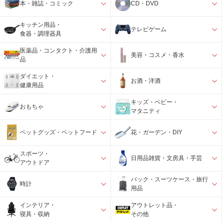
本・雑誌・コミック
CD・DVD
キッチン用品・
テレビゲーム
食器・調理器具
医薬品・コンタクト・介護用
美容・コスメ・香水
品
ダイエット・
お酒・洋酒
健康用品
キッズ・ベビー・
おもちゃ
マタニティ
ペットグッズ・ペットフード
花・ガーデン・DIY
スポーツ・
日用品雑貨・文房具・手芸
アウトドア
バック・スーツケース・旅行
時計
用品
インテリア・
アウトレット品・
寝具・収納
その他