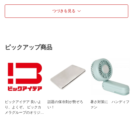
用法・用量1
下記の1回服用量を、食後に服用します
［年齢：1回量：1日服用回数］
つづきを見る
成人（15才以上）：1包：3回
11〜14才：2/3包：3回
8〜10才：1/2包：3回
5〜7才：1/3包：3回
5才未満：服用しないでください
用法・用量2
＜用法・用量に関連する注意＞
ピックアップ商品
（1）定められた用法・用量を厳守して
ください
（2）小児に服用させる場合には、保護
者の指導監督のもとに服用させてくださ
い
成分1
3包（1包：1.3g）中
ウルソデオキシコール酸 60mg、ビ
オジアスターゼ2000 30mg、リパーゼ
AP6 30mg、ケイヒ末 180mg、ウイ
キョウ末 180mg、ゲンチアナ末 90m
ビックアイデア 良いよ
話題の保冷剤が勢ぞろ
暑さ対策に ハンディフ
g
り、よくぞ。 ビックカ
い！
ァン
メラグループのオリジナ
成分2
添加物：l-メントール、ポビドン、乳糖
ルブランド
保管及び取り扱い上
（1）直射日光の当たらない湿気の少な
の注意1
い涼しい所に保管してください