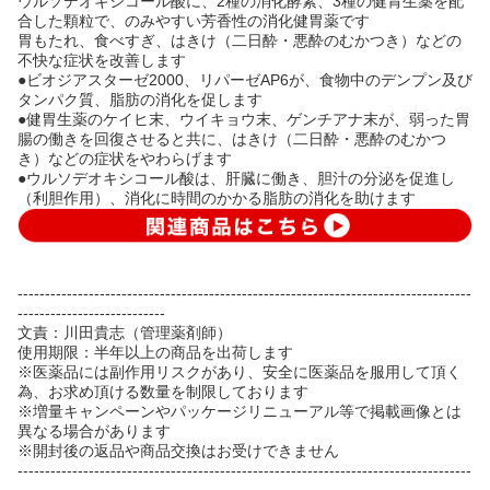
ウルソデオキシコール酸に、2種の消化酵素、3種の健胃生薬を配
合した顆粒で、のみやすい芳香性の消化健胃薬です
胃もたれ、食べすぎ、はきけ（二日酔・悪酔のむかつき）などの
不快な症状を改善します
●ビオジアスターゼ2000、リパーゼAP6が、食物中のデンプン及び
タンパク質、脂肪の消化を促します
●健胃生薬のケイヒ末、ウイキョウ末、ゲンチアナ末が、弱った胃
腸の働きを回復させると共に、はきけ（二日酔・悪酔のむかつ
き）などの症状をやわらげます
●ウルソデオキシコール酸は、肝臓に働き、胆汁の分泌を促進し
（利胆作用）、消化に時間のかかる脂肪の消化を助けます
-----------------------------------------------------------------------------------
---------------------------
文責：川田貴志（管理薬剤師）
使用期限：半年以上の商品を出荷します
※医薬品には副作用リスクがあり、安全に医薬品を服用して頂く
為、お求め頂ける数量を制限しております
※増量キャンペーンやパッケージリニューアル等で掲載画像とは
異なる場合があります
※開封後の返品や商品交換はお受けできません
-----------------------------------------------------------------------------------
---------------------------