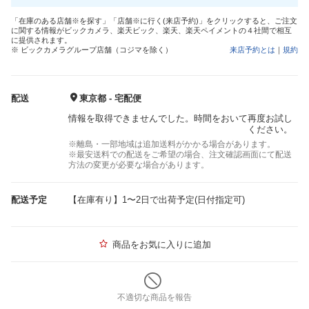
「在庫のある店舗※を探す」「店舗※に行く(来店予約)」をクリックすると、ご注文
に関する情報がビックカメラ、楽天ビック、楽天、楽天ペイメントの４社間で相互
に提供されます。
※ ビックカメラグループ店舗（コジマを除く）
来店予約とは
｜
規約
配送
東京都 - 宅配便
情報を取得できませんでした。時間をおいて再度お試し
ください。
※離島・一部地域は追加送料がかかる場合があります。
※最安送料での配送をご希望の場合、注文確認画面にて配送
方法の変更が必要な場合があります。
配送予定
【在庫有り】1〜2日で出荷予定(日付指定可)
商品をお気に入りに追加
不適切な商品を報告