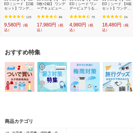
ED｜シード 【2箱
0枚×2箱】 ワンデ
が入り込み、品質が低下する原因になり
ED｜シード ワン
ED｜シード 【4箱
セット】ワンデー
ーアキュビューオ
デーピュアうるお
セット】ワンデー
ます）
ピュアうるおい...
アシス[1日使...
いプラス 96枚パ...
ピュアうるおい...
（6）使用期限を過ぎた製品は、服用し
125
86
75
24
ないでください
9,580円
17,980円
4,980円
18,480円
（税
（税
（税
（税
お問い合わせ先1
全薬工業株式会社 お客様相談室
込）
込）
込）
込）
TEL：03-3946-3610
受付時間：9：00〜17：00（土、日、祝
日を除く）
おすすめ特集
商品カテゴリ