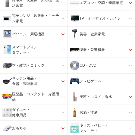
冷蔵庫・洗濯機・掃除機・生
エアコン・空調・季節家電
活家電
電子レンジ・炊飯器・キッチ
TV・オーディオ・カメラ
ン家電
パソコン・周辺機器
美容・健康家電
スマートフォン・
楽器・音響機器
タブレット
本・雑誌・コミック
CD・DVD
キッチン用品・
テレビゲーム
食器・調理器具
医薬品・コンタクト・介護用
美容・コスメ・香水
品
ダイエット・
お酒・洋酒
健康用品
キッズ・ベビー・
おもちゃ
マタニティ