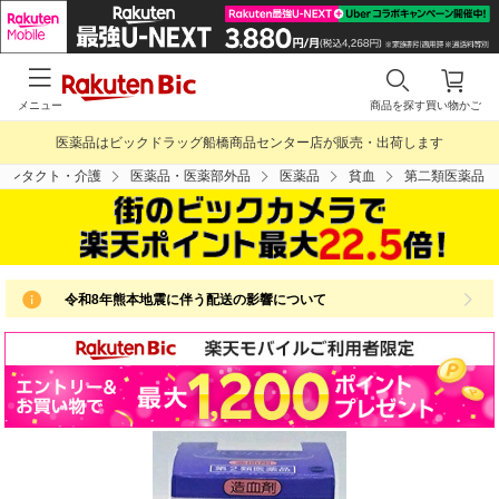
メニュー
商品を探す
買い物かご
医薬品はビックドラッグ船橋商品センター店が販売・出荷します
コンタクト・介護
医薬品・医薬部外品
医薬品
貧血
第二類医薬品
令和8年熊本地震に伴う配送の影響について