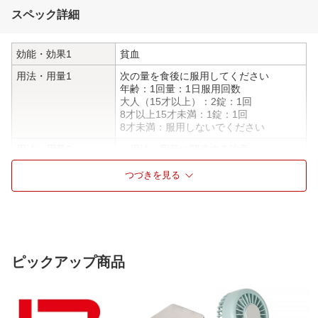
スペック詳細
効能・効果1
貧血
用法・用量1
次の量を食後に服用してください
年齢：1回量：1日服用回数
大人（15才以上）：2錠：1回
8才以上15才未満：1錠：1回
8才未満：服用しないでください
用法・用量2
＜用法・用量に関連する注意＞
（1）用法・用量を厳守してください
（2）服用の前後30分はお茶・コーヒー
つづきを見る
等を飲まないでください
（3）小児に使用させる場合には、保護
者の指導監督のもとに服用させてくださ
い
（4）本剤は水又はぬるま湯で、かまず
に服用してください
ピックアップ商品
成分1
2錠中
溶性ピロリン酸第二鉄 79.5mg、シア
ノコバラミン（ビタミンB12） 50μg、
葉酸 2mg