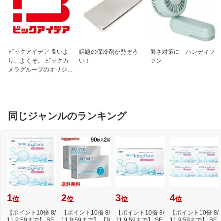
成分2
添加物：ゼラチン、タルク、炭酸Ca、乳
糖、ヒドロキシプロピルセルロース、赤
色102号、黄色5号、アラビアゴム、カル
ナウバロウ、グリセリン脂肪酸エステ
ル、酸化チタン、ステアリン酸Mg、セ
ビックアイデア 良いよ
話題の保冷剤が勢ぞろ
暑さ対策に ハンディフ
ルロース、白糖、ヒプロメロースフタル
り、よくぞ。 ビックカ
い！
ァン
酸エステル、ポリオキシエチレンポリオ
メラグループのオリジナ
キシプロピレングリコール、リン酸水素
ルブランド
Ca
保管及び取り扱い上
（1）直射日光の当たらない湿気の少な
の注意1
い涼しい所に密栓して保管してください
同じジャンルのランキング
（2）小児の手の届かない所に保管して
ください
（3）他の容器に入れ替えないでくださ
い（誤用の原因になったり品質が変わる
ことがあります）
保管及び取り扱い上
（4）品質保持のため、錠剤をとりだす
の注意2
ときはキャップにとり、手にふれた錠剤
はビンに戻さないでください
（5）ビンの中の詰め物は、錠剤の破損
1
2
3
4
位
位
位
位
防止のために入れてあります。開封後は
詰め物をすててください（開封後に詰め
【ポイント10倍 8/
【ポイント10倍 8/
【ポイント10倍 8/
【ポイント10倍 8/
物を出し入れすると、湿気やホコリなど
11 9:59まで】 SE
11 9:59まで】 【9
11 9:59まで】 SE
11 9:59まで】 SE