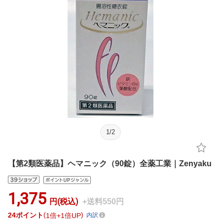
1
/
2
【第2類医薬品】ヘマニック（90錠）全薬工業｜Zenyaku
1,375
円(税込)
+送料550円
24
ポイント
1倍
1倍UP
内訳