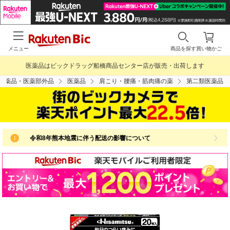
メニュー
商品を探す
買い物かご
医薬品はビックドラッグ船橋商品センター店が販売・出荷します
医薬品・医薬部外品
医薬品
肩こり・腰痛・筋肉痛の薬
第二類医薬品
令和8年熊本地震に伴う配送の影響について