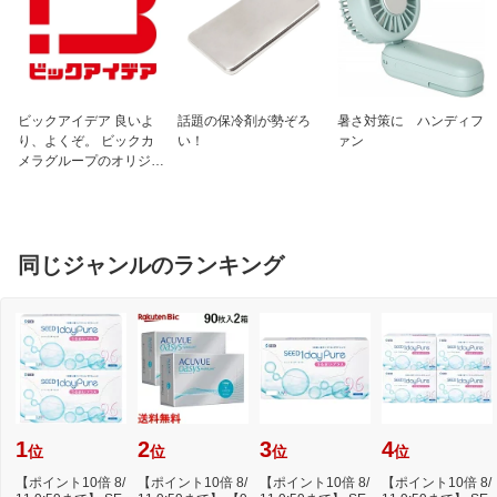
（5）皮膚の弱い人は同じ所には続けて
貼らないでください
成分1
膏体100g中
インドメタシン 3.5g、l-メントール
3.5g
ビックアイデア 良いよ
話題の保冷剤が勢ぞろ
暑さ対策に ハンディフ
り、よくぞ。 ビックカ
い！
ァン
成分2
添加物：脂環族飽和炭化水素樹脂、スチ
メラグループのオリジナ
レン・イソプレン・スチレンブロック共
ルブランド
重合体、ジブチルヒドロキシトルエン(B
HT)、ポリイソブチレン、流動パラフィ
ン、その他3成分
保管及び取り扱い上
（1）直射日光の当たらない涼しい所に
同じジャンルのランキング
の注意1
保管してください
（2）小児の手の届かない所に保管して
ください
（3）他の容器に入れ替えないでくださ
い（誤用の原因になったり、品質が変わ
ることがあります）
（4）未使用分は袋に入れ、開口部をお
りまげきちんと閉めて保管してください
（5）使用期限を過ぎた商品は使用しな
1
2
3
4
位
位
位
位
いでください
【ポイント10倍 8/
【ポイント10倍 8/
【ポイント10倍 8/
【ポイント10倍 8/
お問い合わせ先1
久光製薬株式会社 お客様相談室