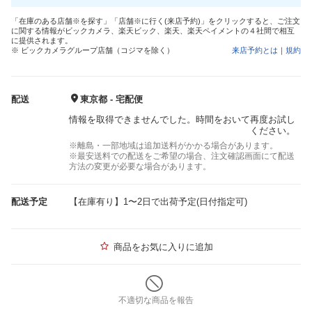
「在庫のある店舗※を探す」「店舗※に行く(来店予約)」をクリックすると、ご注文
に関する情報がビックカメラ、楽天ビック、楽天、楽天ペイメントの４社間で相互
に提供されます。
※ ビックカメラグループ店舗（コジマを除く）
来店予約とは
｜
規約
配送
東京都 - 宅配便
情報を取得できませんでした。時間をおいて再度お試し
ください。
※離島・一部地域は追加送料がかかる場合があります。
※最安送料での配送をご希望の場合、注文確認画面にて配送
方法の変更が必要な場合があります。
配送予定
【在庫有り】1〜2日で出荷予定(日付指定可)
商品をお気に入りに追加
不適切な商品を報告