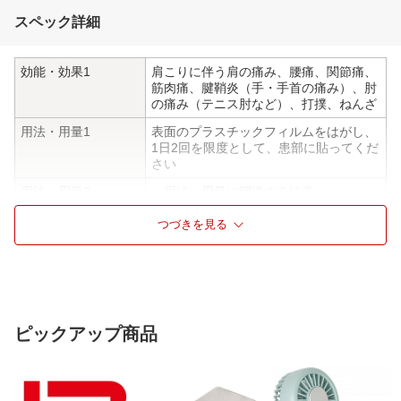
スペック詳細
効能・効果1
肩こりに伴う肩の痛み、腰痛、関節痛、
筋肉痛、腱鞘炎（手・手首の痛み）、肘
の痛み（テニス肘など）、打撲、ねんざ
用法・用量1
表面のプラスチックフィルムをはがし、
1日2回を限度として、患部に貼ってくだ
さい
用法・用量2
＜用法・用量に関連する注意＞
（1）11歳未満の小児に使用させないで
ください
つづきを見る
（2）11歳以上の小児に使用させる場合
には、保護者の指導監督のもとに使用さ
せてください
用法・用量3
（3）皮膚の弱い人は、使用前に腕の内
側の皮膚の弱い箇所に、1〜2cm角の小
ピックアップ商品
片を目安として半日以上貼り、発疹・発
赤、かゆみ、かぶれ等の症状が起きない
ことを確かめてから使用してください
（4）患部の皮膚は清潔にして貼ってく
ださい