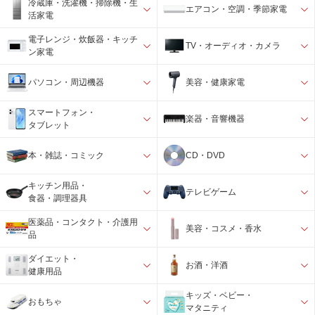
冷蔵庫・洗濯機・掃除機・生
エアコン・空調・季節家電
活家電
電子レンジ・炊飯器・キッチ
TV・オーディオ・カメラ
ン家電
パソコン・周辺機器
美容・健康家電
スマートフォン・
楽器・音響機器
タブレット
本・雑誌・コミック
CD・DVD
キッチン用品・
テレビゲーム
食器・調理器具
医薬品・コンタクト・介護用
美容・コスメ・香水
品
ダイエット・
お酒・洋酒
健康用品
キッズ・ベビー・
おもちゃ
マタニティ