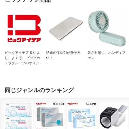
50mg
（カッコン・マオウ各2.0g、タイソウ・
センキュウ・シンイ各1.5g、ケイヒ・シ
ャクヤク・カンゾウ各1.0g、ショウキョ
ウ0.5gより抽出）
成分2
添加物：ヒドロキシプロピルセルロー
ス、クロスポビドン、クロスCMC-Na、
ステアリン酸マグネシウム、二酸化ケイ
素、セルロース
ビックアイデア 良いよ
話題の保冷剤が勢ぞろ
暑さ対策に ハンディフ
り、よくぞ。 ビックカ
い！
ァン
成分3
＜成分・分量に関連する注意＞
メラグループのオリジナ
本剤は天然物（生薬）のエキスを用いて
ルブランド
いますので、錠剤の色が多少異なること
があります
また本剤は、生薬精油成分（においのす
る成分）を含んだエキスを使用しており
同じジャンルのランキング
ますので、漢方薬特有のにおいがします
保管及び取り扱い上
（1）直射日光の当たらない湿気の少な
の注意1
い涼しい所に保管してください（ビン包
装の場合は、密栓して保管してくださ
い。なお、ビンの中の詰物は、輸送中に
錠剤が破損するのを防ぐためのもので
す。開栓後は不要となりますのですてて