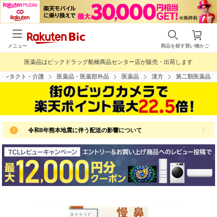
メニュー
商品を探す
買い物かご
医薬品はビックドラッグ船橋商品センター店が販売・出荷します
コンタクト・介護
医薬品・医薬部外品
医薬品
漢方
第二類医薬品
令和8年熊本地震に伴う配送の影響について