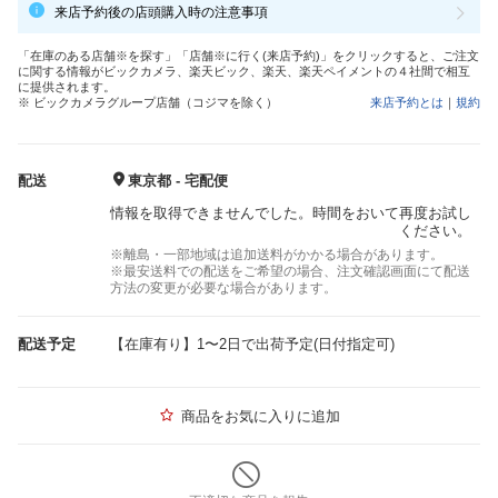
来店予約後の店頭購入時の注意事項
「在庫のある店舗※を探す」「店舗※に行く(来店予約)」をクリックすると、ご注文
に関する情報がビックカメラ、楽天ビック、楽天、楽天ペイメントの４社間で相互
に提供されます。
※ ビックカメラグループ店舗（コジマを除く）
来店予約とは
｜
規約
配送
東京都 - 宅配便
情報を取得できませんでした。時間をおいて再度お試し
ください。
※離島・一部地域は追加送料がかかる場合があります。
※最安送料での配送をご希望の場合、注文確認画面にて配送
方法の変更が必要な場合があります。
配送予定
【在庫有り】1〜2日で出荷予定(日付指定可)
商品をお気に入りに追加