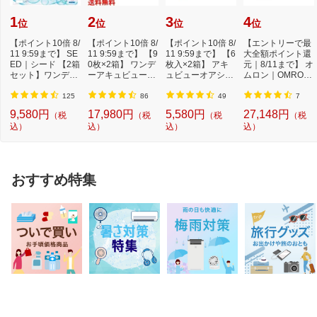
ください）
（2）小児の手の届かない所に保管して
1
2
3
4
位
位
位
位
ください
（3）他の容器に入れ替えないでくださ
【ポイント10倍 8/
【ポイント10倍 8/
【ポイント10倍 8/
【エントリーで最
い（誤用の原因になったり品質が変わり
11 9:59まで】 SE
11 9:59まで】 【9
11 9:59まで】 【6
大全額ポイント還
ED｜シード 【2箱
0枚×2箱】 ワンデ
ます）
枚入×2箱】 アキ
元｜8/11まで】 オ
セット】ワンデー
ーアキュビューオ
ュビューオアシス
ムロン｜OMRON
ピュアうるおい...
アシス[1日使...
[2週間使い捨て...
自動血圧計 スポ
保管及び取り扱い上
（4）使用期限のすぎた商品は服用しな
ッ...
125
86
49
7
の注意2
いでください
（5）水分が錠剤につきますと、変色ま
9,580円
17,980円
5,580円
27,148円
（税
（税
（税
（税
たは色むらを生じることがありますの
込）
込）
込）
込）
で、誤って水滴を落としたり、ぬれた手
で触れないでください
（6）4錠分包の場合、1包を分割した残
りを服用する時は、袋の口を折り返して
おすすめ特集
保管してください。なお、2日をすぎた
場合には服用しないでください
お問い合わせ先1
クラシエ薬品株式会社 お客様相談窓口
電話：（03）5446-3334
受付時間：10：00〜17：00（土、日、
祝日を除く）