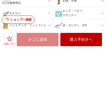
お酒・洋酒
健康用品
キッズ・ベビー・
おもちゃ
マタニティ
ショップへ相談
ペットグッズ・ペットフード
花・ガーデン・DIY
スポーツ・
日用品雑貨・文房具・手芸
かごに追加
購入手続きへ
アウトドア
お気に入り
バック・スーツケース・旅行
時計
用品
インテリア・
アウトレット品・
寝具・収納
その他
楽天ビックの特徴
お得な情報