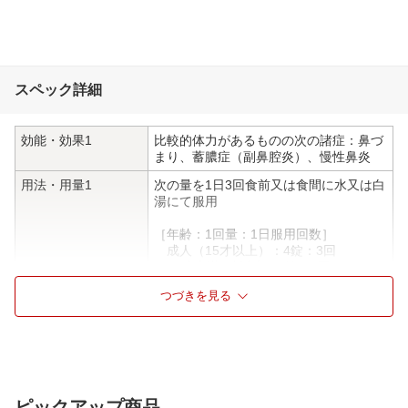
スペック詳細
効能・効果1
比較的体力があるものの次の諸症：鼻づ
まり、蓄膿症（副鼻腔炎）、慢性鼻炎
用法・用量1
次の量を1日3回食前又は食間に水又は白
湯にて服用
［年齢：1回量：1日服用回数］
成人（15才以上）：4錠：3回
15才未満7才以上：3錠：3回
7才未満5才以上：2錠：3回
つづきを見る
5才未満：服用しないこと
用法・用量2
＜用法・用量に関連する注意＞
小児に服用させる場合には、保護者の指
導監督のもとに服用させてください
成分1
12錠(1錠310mg)中
ピックアップ商品
葛根湯加川きゅう辛夷エキス(1/2量) 23