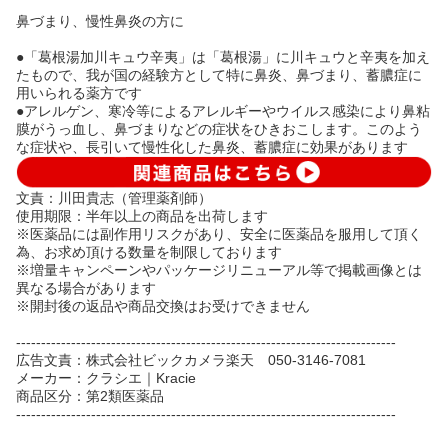
鼻づまり、慢性鼻炎の方に
●「葛根湯加川キュウ辛夷」は「葛根湯」に川キュウと辛夷を加え
たもので、我が国の経験方として特に鼻炎、鼻づまり、蓄膿症に
用いられる薬方です
●アレルゲン、寒冷等によるアレルギーやウイルス感染により鼻粘
膜がうっ血し、鼻づまりなどの症状をひきおこします。このよう
な症状や、長引いて慢性化した鼻炎、蓄膿症に効果があります
文責：川田貴志（管理薬剤師）
使用期限：半年以上の商品を出荷します
※医薬品には副作用リスクがあり、安全に医薬品を服用して頂く
為、お求め頂ける数量を制限しております
※増量キャンペーンやパッケージリニューアル等で掲載画像とは
異なる場合があります
※開封後の返品や商品交換はお受けできません
----------------------------------------------------------------------------
広告文責：株式会社ビックカメラ楽天 050-3146-7081
メーカー：クラシエ｜Kracie
商品区分：第2類医薬品
----------------------------------------------------------------------------