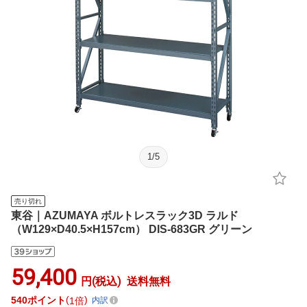
1
/
5
売り切れ
東谷｜AZUMAYA ボルトレスラック3D ラルド
（W129×D40.5×H157cm） DIS-683GR グリーン
59,400
円(税込)
送料無料
540
ポイント
1倍
内訳