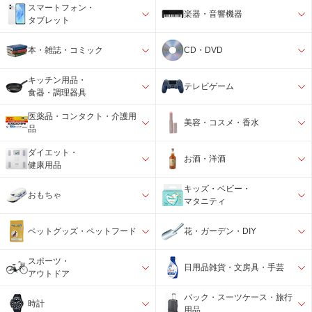
スマートフォン・
楽器・音響機器
タブレット
本・雑誌・コミック
CD・DVD
キッチン用品・
テレビゲーム
食器・調理器具
医薬品・コンタクト・介護用
美容・コスメ・香水
品
ダイエット・
お酒・洋酒
健康用品
キッズ・ベビー・
おもちゃ
マタニティ
ペットグッズ・ペットフード
花・ガーデン・DIY
スポーツ・
日用品雑貨・文房具・手芸
アウトドア
バック・スーツケース・旅行
時計
用品