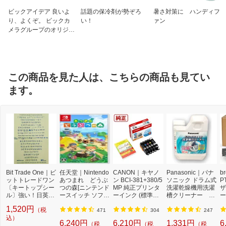
ビックアイデア 良いよ
話題の保冷剤が勢ぞろ
暑さ対策に ハンディフ
り、よくぞ。 ビックカ
い！
ァン
メラグループのオリジナ
ルブランド
この商品を見た人は、こちらの商品も見てい
ます。
Bit Trade One｜ビ
任天堂｜Nintendo
CANON｜キヤノ
Panasonic｜パナ
b
ットトレードワン
あつまれ どうぶ
ン BCI-381+380/5
ソニック ドラム式
P
〔キートップシー
つの森[ニンテンド
MP 純正プリンタ
洗濯乾燥機用洗濯
ザ
ル〕強い！日英対
ースイッチ ソフ
ーインク (標準容
槽クリーナー N-
ー
応転写式キートッ
ト]【Switch】
量) 5色パック[BCI
W2[ドラム式洗濯
ュ
1,520円
（税
プシールセット ブ
3813805MP]
機 洗浄 洗剤 750m
T
471
304
247
ルー DYKTSBL
込）
l NW2]【rb_pcp】
幅
6,240円
6,210円
1,331円
6
（税
（税
（税
O