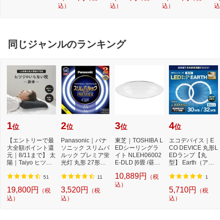
込）
込）
込）
込
ー
ブ
同じジャンルのランキング
1
2
3
4
位
位
位
位
【エントリーで最
Panasonic｜パナ
東芝｜TOSHIBA L
エコデバイス｜E
大全額ポイント還
ソニック スリムパ
EDシーリングラ
CO DEVICE 丸形L
元｜8/11まで】 太
ルック プレミア蛍
イト NLEH06002
EDランプ【丸
陽｜Taiyo ヒツジ
光灯 丸形 27形＋3
E-DLD [6畳 /昼光
型】 Earth（アー
のいらない枕 -...
4形セット クー...
色]【newlife_cam
ス） 昼光色 EFCL
10,889円
（税
paign...
30・32...
51
11
1
込）
19,800円
3,520円
5,710円
（税
（税
（税
込）
込）
込）