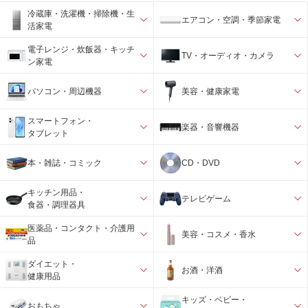
冷蔵庫・洗濯機・掃除機・生
エアコン・空調・季節家電
活家電
電子レンジ・炊飯器・キッチ
TV・オーディオ・カメラ
ン家電
パソコン・周辺機器
美容・健康家電
スマートフォン・
楽器・音響機器
タブレット
本・雑誌・コミック
CD・DVD
キッチン用品・
テレビゲーム
食器・調理器具
医薬品・コンタクト・介護用
美容・コスメ・香水
品
ダイエット・
お酒・洋酒
健康用品
キッズ・ベビー・
おもちゃ