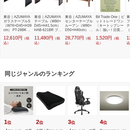
東谷｜AZUMAYA
東谷｜AZUMAYA
東谷｜AZUMAYA
Bit Trade One｜ビ
東
ガラステーブルS
テーブル（W90×
センターテーブル
ットトレードワン
フ
（W76×D45×H39
D45×H41.5cm）
ルーアン（W90×
〔キートップシー
テ
cm） PT-28BK ブ
HAB-621BR ブラ
D50×H40cm） CF
ル〕強い！日英対
（
ラック
ウン
S-842 ブラウン
応転写式キートッ
c
12,610円
11,480円
28,770円
1,520円
1
（税
（税
（税
（税
プシールセット ブ
ラ
込）
込）
込）
ルー DYKTSBL
込）
込
同じジャンルのランキング
1
2
3
4
位
位
位
位