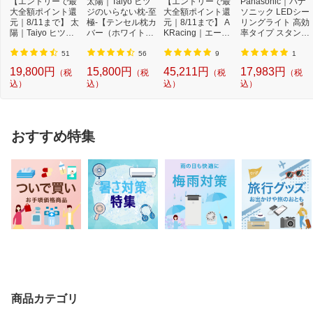
【エントリーで最
太陽｜Taiyo ヒツ
【エントリーで最
Panasonic｜パナ
大全額ポイント還
ジのいらない枕-至
大全額ポイント還
ソニック LEDシー
元｜8/11まで】 太
極-【テンセル枕カ
元｜8/11まで】 A
リングライト 高効
陽｜Taiyo ヒツジ
バー（ホワイト）
KRacing｜エーケ
率タイプ スタンダ
のいらない枕 -...
付き】
ーレーシング ゲ
ードシリーズ H
ー...
H...
51
56
9
1
19,800円
15,800円
45,211円
17,983円
（税
（税
（税
（税
込）
込）
込）
込）
おすすめ特集
商品カテゴリ