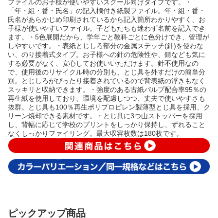
ファイルのお子様が使いやすいスクール向けタイプです。・
「年・組・番・氏名」の記入欄付き紙製ファイル。年・組・番・
氏名があらかじめ印刷されているから記入箇所わかりやすく、お
子様が使いやすいファイル。子どもたちも迷わず名前を記入でき
ます。・5色展開だから、学年ごと教科ごとに色分けでき、管理が
しやすいです。・表紙とじしろ部分の金属ステッチ(針)を使わな
い、のり接着式タイプ。お子様への針の危険性や、錆なども気に
する必要がなく、安心してお使いいただけます。針不使用なの
で、使用後のリサイクル時の分別も、とじ具を外すだけの簡単分
別。とじしろがぴったり接着されているので背表紙の浮きもなく
スッキリと収納できます。・強度のある古紙パルプ配合率95％の
再生紙を使用しており、環境を配慮しつつ、丈夫で使いやすさも
抜群。とじ具も100％再生ポリプロピレン製薄型とじ具を採用、ク
リーン焼却できる素材です。・とじ具に3つ山ストッパーを採用
し、背幅に応じて学校のプリントをしっかり保持し、ずれること
なくしっかりファイリング。最大収容枚数は180枚です。
ピックアップ商品