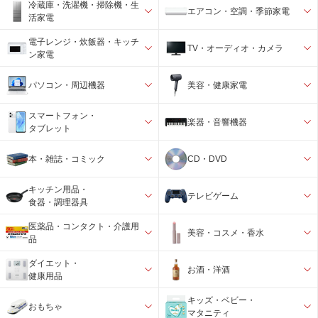
冷蔵庫・洗濯機・掃除機・生
エアコン・空調・季節家電
活家電
電子レンジ・炊飯器・キッチ
TV・オーディオ・カメラ
ン家電
パソコン・周辺機器
美容・健康家電
スマートフォン・
楽器・音響機器
タブレット
本・雑誌・コミック
CD・DVD
キッチン用品・
テレビゲーム
食器・調理器具
医薬品・コンタクト・介護用
美容・コスメ・香水
品
ダイエット・
お酒・洋酒
健康用品
キッズ・ベビー・
おもちゃ
マタニティ