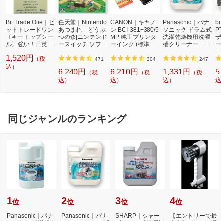
Bit Trade One｜ビ
任天堂｜Nintendo
CANON｜キヤノ
Panasonic｜パナ
b
ットトレードワン
あつまれ どうぶ
ン BCI-381+380/5
ソニック ドラム式
P
〔キートップシー
つの森[ニンテンド
MP 純正プリンタ
洗濯乾燥機用洗濯
ザ
ル〕強い！日英対
ースイッチ ソフ
ーインク (標準容
槽クリーナー N-
ー
応転写式キートッ
ト]【Switch】
量) 5色パック[BCI
W2[ドラム式洗濯
ュ
1,520円
（税
プシールセット ブ
3813805MP]
機 洗浄 洗剤 750m
T
471
304
247
ルー DYKTSBL
込）
l NW2]【rb_pcp】
幅
6,240円
6,210円
1,331円
5
（税
（税
（税
O
込）
込）
込）
込
ー
ブ
同じジャンルのランキング
1
2
3
4
位
位
位
位
Panasonic｜パナ
Panasonic｜パナ
SHARP｜シャー
【エントリーで最