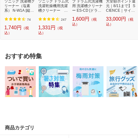
ソニック 洗濯槽ク
ソニック ドラム式
プ ドラム式洗濯機
大全額ポイント還
リーナー（塩素
洗濯乾燥機用洗濯
用 洗濯槽クリーナ
元｜8/11まで】 S
系） N-W1A [縦型
槽クリーナー N-
ー ES-CD [ドラム
CIENCE｜サイエ
洗濯機対応 /塩素
W2[ドラム式洗
式洗濯機対応 /塩...
ンス シャワーヘ
1,600円
33,000円
（税
（税
系...
濯...
ッ...
74
247
込）
込）
1,740円
1,331円
（税
（税
込）
込）
おすすめ特集
商品カテゴリ