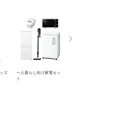
グッズ
一人暮らし向け家電セッ
オススメ！ヤマハ 電動
TEN
ト
アシスト自転車
ェア