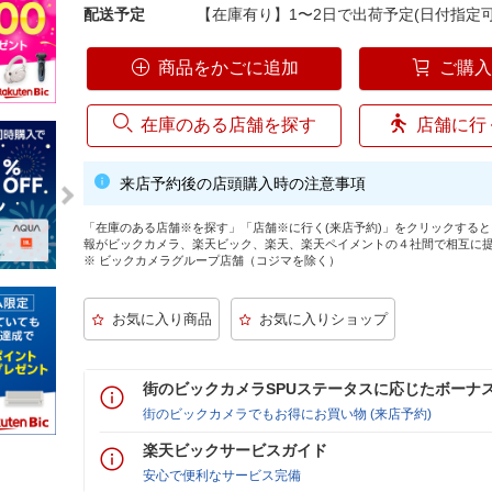
配送予定
【在庫有り】1〜2日で出荷予定(日付指定可
商品をかごに追加
ご購
在庫のある店舗を探す
店舗に行
来店予約後の店頭購入時の注意事項
「在庫のある店舗※を探す」「店舗※に行く(来店予約)」をクリックする
報がビックカメラ、楽天ビック、楽天、楽天ペイメントの４社間で相互に
※ ビックカメラグループ店舗（コジマを除く）
街のビックカメラSPUステータスに応じたボーナ
街のビックカメラでもお得にお買い物 (来店予約)
楽天ビックサービスガイド
安心で便利なサービス完備