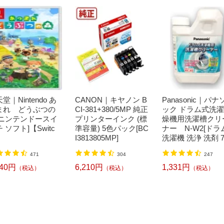
堂｜Nintendo あ
CANON｜キヤノン B
Panasonic｜パナ
まれ どうぶつの
CI-381+380/5MP 純正
ック ドラム式洗
[ニンテンドースイ
プリンターインク (標
燥機用洗濯槽クリ
 ソフト]【Switc
準容量) 5色パック[BC
ナー N-W2[ドラ
I3813805MP]
洗濯機 洗浄 洗剤 7
ml NW2]【rb_pcp
471
304
247
240円
6,210円
1,331円
（税込）
（税込）
（税込）