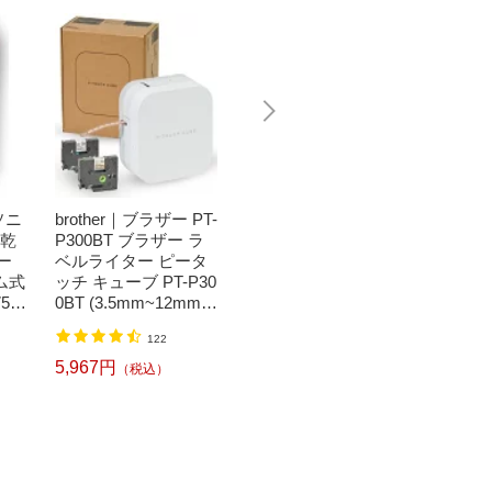
ソニ
brother｜ブラザー PT-
Bit Trade One｜ビッ
任天堂｜N
濯乾
P300BT ブラザー ラ
トトレードワン 〔キ
つまれ
ー
ベルライター ピータ
ートップシール〕強
森[ニ
ム式
ッチ キューブ PT-P30
い！日英対応転写式
ッチ ソ
50
0BT (3.5mm~12mm
キートップシールセ
h】
】
幅/TZeテープ) P-TOU
ット ブルー DYKTSB
1,520円
（税込）
122
CH CUBE（ピータッ
L
チキューブ）[PTP300
5,967円
6,240
（税込）
BT]