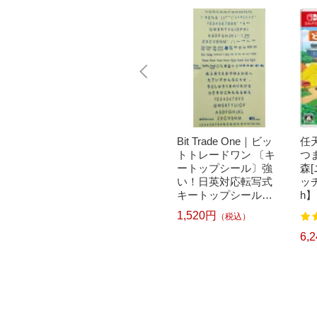
｜パナソニ
brother｜ブラザー PT-
Bit Trade One｜ビッ
任天
洗濯乾
P300BT ブラザー ラ
トトレードワン 〔キ
つ
クリー
ベルライター ピータ
ートップシール〕強
森
ドラム式
ッチ キューブ PT-P30
い！日英対応転写式
ッチ
 750
0BT (3.5mm~12mm
キートップシールセ
h】
pcp】
幅/TZeテープ) P-TOU
ット ブルー DYKTSB
1,520円
（税込）
7
122
CH CUBE（ピータッ
L
チキューブ）[PTP300
5,967円
6,
）
（税込）
BT]