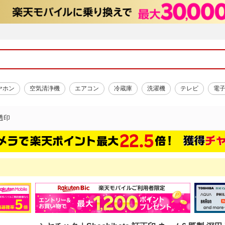
ヤホン
空気清浄機
エアコン
冷蔵庫
洗濯機
テレビ
電
透印