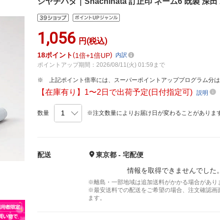
シヤチハタ｜Shachihata 訂正印 ネーム6 既製 深田 XL
1,056
円(税込)
18
ポイント
1倍
1倍UP
内訳
ポイントアップ期間：2026/08/11(火) 01:59まで
上記ポイント倍率には、スーパーポイントアッププログラム分
【在庫有り】1〜2日で出荷予定(日付指定可)
説明
数量
※注文数量によりお届け日が変わることがありま
配送
東京都 - 宅配便
情報を取得できませんでした
※離島・一部地域は追加送料がかかる場合があり
※最安送料での配送をご希望の場合、注文確認画
ます。