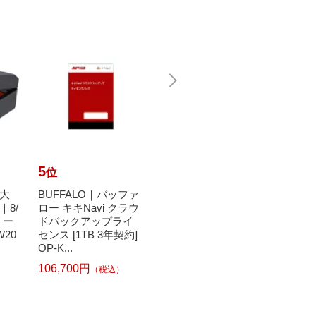
5
6
7
位
位
位
大
BUFFALO｜バッファ
日本技研工業｜NIPP
Joh
8/
ロー キキNavi クラウ
ON GIKEN INDUSTRI
カビキ
リー
ドバックアップライ
AL 紙ごみ収集袋 マチ
かえ
W20
センス [1TB 3年契約]
付 KG-10 茶色 [10枚]
【rb_
OP-K...
333円
（税込）
106,700円
（税込）
348円