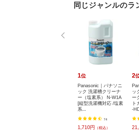
同じジャンルのラ
10
1
2
位
位
achi
花王｜Kao トイレク
Panasonic｜パナソニ
Pa
書 封
イックル 消臭ストロ
ック 洗濯槽クリーナ
ッ
ジタッ
ング つめかえ用 20枚
ー（塩素系） N-W1A
ー
00枚）
入 フレッシュハーブ
[縦型洗濯機対応 /塩素
ト
の香...
系...
-HD
2
74
618円
1,710円
21
込）
（税込）
（税込）