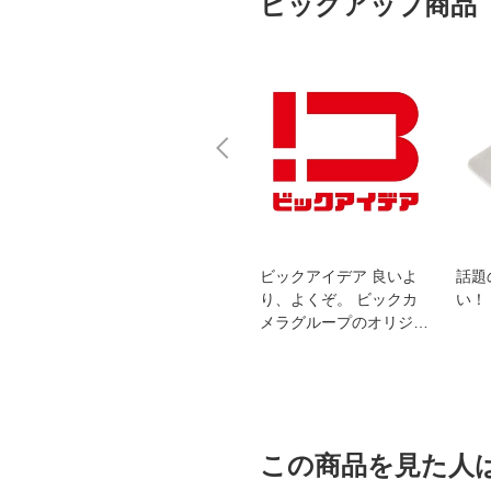
ピックアップ商品
スオー
おすすめ！REGZA 4K液
ビックアイデア 良いよ
話題
洗浄
晶テレビ
り、よくぞ。 ビックカ
い！
メラグループのオリジナ
ルブランド
この商品を見た人