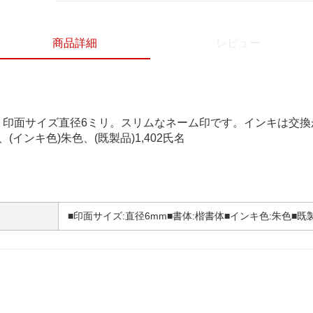
商品詳細
レビュー
。印面サイズ直径6ミリ。スリムなネーム印です。インキは交換
(インキ色)朱色、(既製品)1,402氏名
■印面サイズ:直径6mm■書体:楷書体■インキ色:朱色■既製