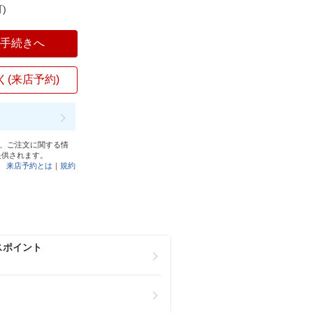
)
入手続きへ
く(来店予約)
と、ご注文に関する情
提供されます。
来店予約とは
｜
規約
スポイント