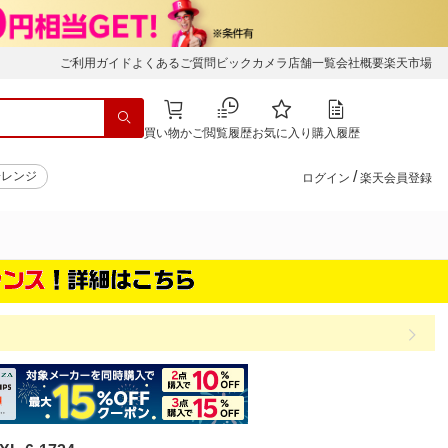
ご利用ガイド
よくあるご質問
ビックカメラ店舗一覧
会社概要
楽天市場
買い物かご
閲覧履歴
お気に入り
購入履歴
/
子レンジ
ログイン
楽天会員登録