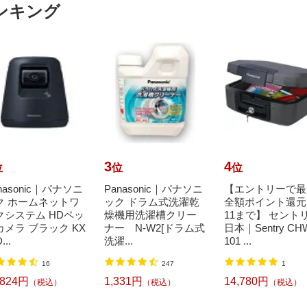
ンキング
3
4
位
位
位
nasonic｜パナソニ
Panasonic｜パナソニ
【エントリーで最
ク ホームネットワ
ック ドラム式洗濯乾
全額ポイント還元｜
クシステム HDペッ
燥機用洗濯槽クリー
11まで】 セント
カメラ ブラック KX
ナー N-W2[ドラム式
日本｜Sentry CH
...
洗濯...
101 ...
16
247
1
,824円
1,331円
14,780円
（税込）
（税込）
（税込）