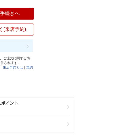
入手続きへ
く(来店予約)
と、ご注文に関する情
提供されます。
来店予約とは
｜
規約
スポイント