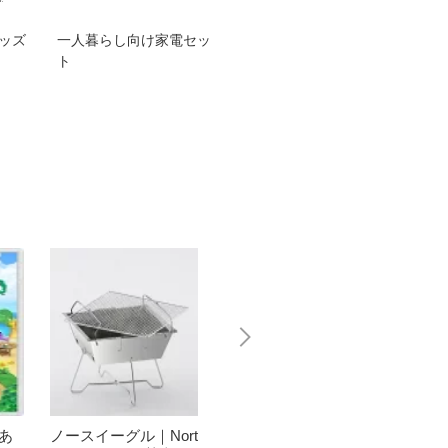
グッズ
一人暮らし向け家電セッ
オススメ！ヤマハ 電動
TEN
ト
アシスト自転車
ェア
 あ
ノースイーグル｜Nort
グリーンライフ｜GR
【エン