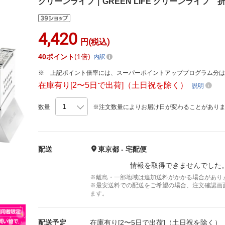
グリーンライフ｜GREEN LIFE グリーンライフ 
4,420
円(税込)
40
ポイント
1倍
内訳
上記ポイント倍率には、スーパーポイントアッププログラム分
在庫有り[2〜5日で出荷]（土日祝を除く）
説明
数量
※注文数量によりお届け日が変わることがあり
配送
東京都 - 宅配便
情報を取得できませんでした
※離島・一部地域は追加送料がかかる場合があり
※最安送料での配送をご希望の場合、注文確認画
ます。
配送予定
在庫有り[2〜5日で出荷]（土日祝を除く）