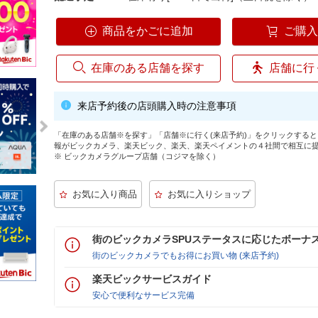
商品をかごに追加
ご購
在庫のある店舗を探す
店舗に行
来店予約後の店頭購入時の注意事項
「在庫のある店舗※を探す」「店舗※に行く(来店予約)」をクリックする
報がビックカメラ、楽天ビック、楽天、楽天ペイメントの４社間で相互に
※ ビックカメラグループ店舗（コジマを除く）
街のビックカメラSPUステータスに応じたボーナ
街のビックカメラでもお得にお買い物 (来店予約)
楽天ビックサービスガイド
安心で便利なサービス完備