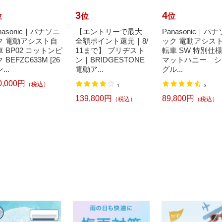
3
4
位
位
位
nasonic｜パナソニ
【エントリーで最大
Panasonic｜パ
ク 電動アシスト自
全額ポイント還元｜8/
ック 電動アシス
 BP02 コットンピ
11まで】 ブリヂスト
転車 SW 特別仕
 BEFZC633M [26
ン｜BRIDGESTONE
マットハニー シ
...
電動ア...
グル...
0,000円
（税込）
1
3
139,800円
89,800円
（税込）
（税込）