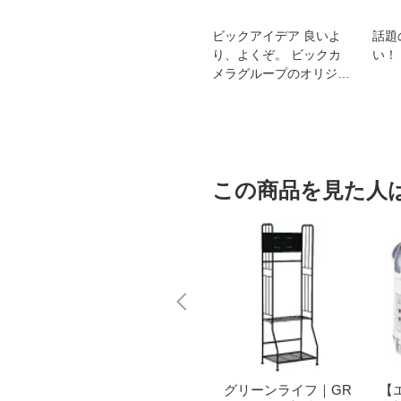
スオー
おすすめ！REGZA 4K液
ビックアイデア 良いよ
話題
洗浄
晶テレビ
り、よくぞ。 ビックカ
い！
メラグループのオリジナ
ルブランド
この商品を見た人
do あ
ノースイーグル｜Nort
グリーンライフ｜GR
【