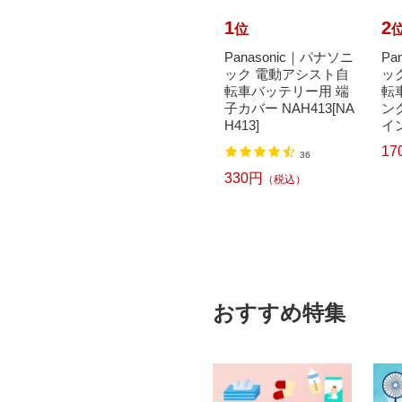
10
1
2
位
位
で最大
MARCLE｜マルクル
Panasonic｜パナソニ
Pa
元｜8/
自転車 街並 マチナミ
ック 電動アシスト自
ッ
オトモ｜
266-G モーヴピンク
転車バッテリー用 端
転車
 子供用
[外装6段 /26インチ]
子カバー NAH413[NA
ンク
【キ...
H413]
イン
33,800円
17
込）
（税込）
36
330円
（税込）
おすすめ特集