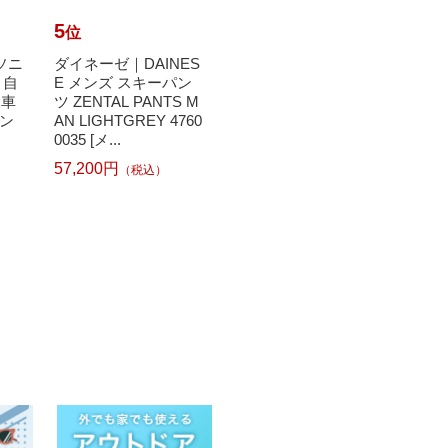
5
6
7
位
位
位
ナソニ
ダイネーゼ｜DAINES
【エントリーで最大
ダンロ
ト自
E メンズ スキーパン
全額ポイント還元｜8/
P 硬
様車
ツ ZENTAL PANTS M
11まで】 ルノー｜RE
セント
ン
AN LIGHTGREY 4760
NAULT 折りたたみ自
入 S
0035 [メ...
転車 ...
57,200円
（税込）
1
766円
45,430円
（税込）