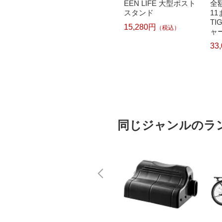
ぶつの
hEagle ステン焚火グ
EEN LIFE 大型ポスト
全
ースイ
リルX(エックス)NE14
スタンド
1
witc
43
TI
15,280円
（税込）
ャ
1
ア J
33
1
【r
3,079円
（税込）
）
同じジャンルのラ