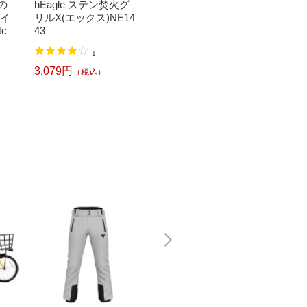
の
hEagle ステン焚火グ
EEN LIFE 大型ポスト
全額ポ
スイ
リルX(エックス)NE14
スタンド
11ま
c
43
TIGE
15,280円
（税込）
ャー 
1
ア JCC-
33,07
【rb_m
3,079円
（税込）