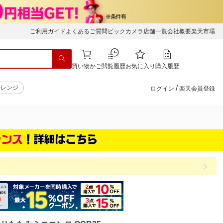
ご利用ガイド
よくあるご質問
ビックカメラ店舗一覧
会社概要
楽天市場
買い物かご
閲覧履歴
お気に入り
購入履歴
/
子レンジ
ログイン
楽天会員登録