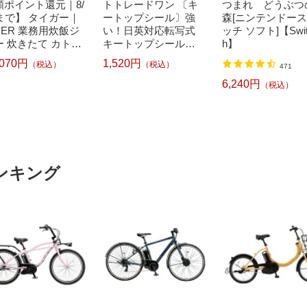
額ポイント還元｜8/
トトレードワン 〔キ
つまれ どうぶつ
1まで】 タイガー｜
ートップシール〕強
森[ニンテンドー
GER 業務用炊飯ジ
い！日英対応転写式
ッチ ソフト]【Swit
ー 炊きたて カトレ
キートップシールセ
h】
CC-2700 [1.5升]
ット ブルー DYKTSB
,070円
1,520円
（税込）
（税込）
471
b_makerA】
L
6,240円
（税込）
ンキング