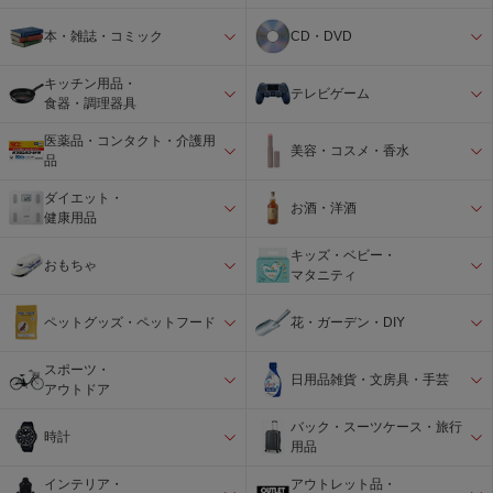
本・雑誌・コミック
CD・DVD
キッチン用品・
テレビゲーム
食器・調理器具
医薬品・コンタクト・介護用
美容・コスメ・香水
品
ダイエット・
お酒・洋酒
健康用品
キッズ・ベビー・
おもちゃ
マタニティ
ペットグッズ・ペットフード
花・ガーデン・DIY
スポーツ・
日用品雑貨・文房具・手芸
アウトドア
バック・スーツケース・旅行
時計
用品
インテリア・
アウトレット品・