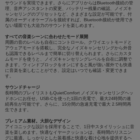
サウンドを実現できます。さらにアプリからはBluetooth接続の管
理、音声アシスタントの変更、バッテリー残量の確認、ノイズキ
ャンセリングのプリセットなど、さまざまな設定が可能です。付
属のオーディオケーブルを接続すれば、Bluetooth接続が使用でき
ない場面でも大迫力のサウンドを楽しめます。
すべての音楽シーンに合わせたモード展開
周囲の音のレベルも自在にコントロール。クワイエットモードと
アウェアモードを搭載し、完全なノイズキャンセリングから外音
も認識できるレベルまで簡単に切り替えられます。さらにカスタ
ムモードを使うと、ノイズキャンセリングレベルを自在に調整で
きます。ウィンドブロックをオンにすると風が強い屋外でも快適
に音楽を楽しむことができ、設定はいつでも確認・変更できま
す。
サウンドチャージ
長時間のプレイリストもQuietComfort ノイズキャンセリングヘッ
ドホンにお任せ。USB-Cを使った1回の充電で、最大24時間の連
続再生が可能です。さらに、15分間の急速充電で最大 2.5時間再
生できます。
プレミアム素材。大胆なデザイン
アイコニックな設計を採用することで、1日中スタイリッシュに音
楽を楽しめます。快適なイヤークッションは、長時間のリスニン
グに最適。しっかりとした装着感と快適な着け心地を提供するヘ