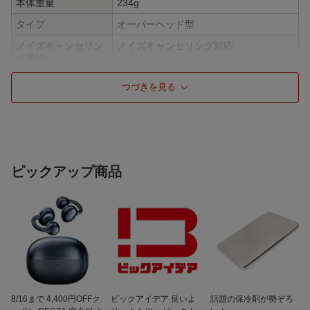
本体重量
234g
タイプ
オーバーヘッド型
ノイズキャンセリン
ノイズキャンセリング対応
グ機能
Bluetooth
Bluetooth対応
つづきを見る
Bluetooth 対応プロ
HFP/HSP/A2DP/AVRCP/BLE
ファイル
BluetoothVersion
5.1
Bluetooth対応コーデ
AAC/SBC
ック
ピックアップ商品
Bluetoothマルチペア
8台
リング
充電端子
USB Type-C
音楽再生時間
最大24時間
イヤホン充電時間
約2.5時間
急速充電(mm分充電/
15分充電 / 150分再生
8/16まで 4,400円OFFク
ビックアイデア 良いよ
話題の保冷剤が勢ぞろ
mm分再生)