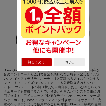
詳しく見る
閉じる
Bose QuietComfort ノイズキャンセリングヘッドホンで、自在な
音楽コントロールと全身で音楽を楽しむひと時をお楽しみくださ
い。ハイ・フィデリティオーディオと定評あるノイズキャンセリ
ングにより、ノイズのシャットアウトも外音取り込みもクワイエ
ット/アウェアモードの切り替えで自由自在。あるいは新しいカス
タムモードを作成することで、音楽と外音のバランスを自由に調
節できます。アイコニックで快適なデザインのオーバーイヤー型
ヘッドホンは、Boseインラインマイク付きオーディオケーブル接
続のヘッドホンとして使用することも可能。Bluetooth接続を使用