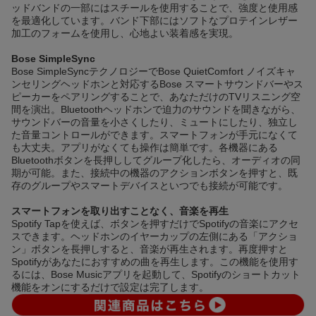
ッドバンドの一部にはスチールを使用することで、強度と使用感
を最適化しています。バンド下部にはソフトなプロテインレザー
加工のフォームを使用し、心地よい装着感を実現。
Bose SimpleSync
Bose SimpleSyncテクノロジーでBose QuietComfort ノイズキャ
ンセリングヘッドホンと対応するBose スマートサウンドバーやス
ピーカーをペアリングすることで、あなただけのTVリスニング空
間を演出。Bluetoothヘッドホンで迫力のサウンドを聞きながら、
サウンドバーの音量を小さくしたり、ミュートにしたり、独立し
た音量コントロールができます。スマートフォンが手元になくて
も大丈夫。アプリがなくても操作は簡単です。各機器にある
Bluetoothボタンを長押ししてグループ化したら、オーディオの同
期が可能。また、接続中の機器のアクションボタンを押すと、既
存のグループやスマートデバイスといつでも接続が可能です。
スマートフォンを取り出すことなく、音楽を再生
Spotify Tapを使えば、ボタンを押すだけでSpotifyの音楽にアクセ
スできます。ヘッドホンのイヤーカップの左側にある「アクショ
ン」ボタンを長押しすると、音楽が再生されます。再度押すと
Spotifyがあなたにおすすめの曲を再生します。この機能を使用す
るには、Bose Musicアプリを起動して、Spotifyのショートカット
機能をオンにするだけで設定は完了します。