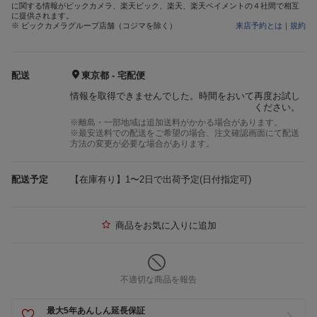
に関する情報がビックカメラ、楽天ビック、楽天、楽天ペイメントの４社間で相互
に提供されます。
※ ビックカメラグループ店舗（コジマを除く）
来店予約とは
｜
規約
配送
東京都 - 宅配便
情報を取得できませんでした。時間をおいて再度お試し
ください。
※離島・一部地域は追加送料がかかる場合があります。
※最安送料での配送をご希望の場合、注文確認画面にて配送
方法の変更が必要な場合があります。
配送予定
【在庫有り】1〜2日で出荷予定(日付指定可)
商品をお気に入りに追加
不適切な商品を報告
最大5年あんしん延長保証