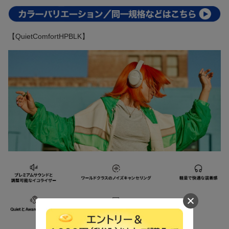
【QuietComfortHPBLK】