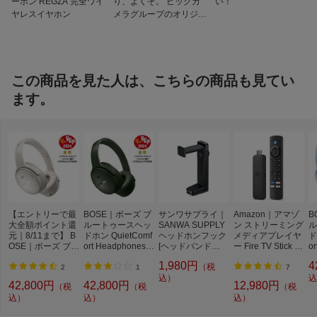
ーポン REGZA 完全ワイ
り、よくぞ。 ビックカ
い！
防水・防滴
防水・防滴非対応
ヤレスイヤホン
メラグループのオリジナ
ルブランド
リモコン・マイク
リモコン・マイク対応
専用アプリ
専用アプリ対応
この商品を見た人は、こちらの商品も見てい
付属品
キャリーケース、USBType-Cケーブル、
インラインマイク付きオーディオケーブ
ます。
ル
【エントリーで最
BOSE｜ボーズ ブ
サンワサプライ｜
Amazon｜アマゾ
B
大全額ポイント還
ルートゥースヘッ
SANWA SUPPLY
ン ストリーミング
ル
元｜8/11まで】 B
ドホン QuietComf
ヘッドホンフック
メディアプレイヤ
ド
OSE｜ボーズ ブル
ort Headphones C
[ヘッドバンド
ー Fire TV Stick 4
o
ートゥースヘッド
ypress Green Qui
幅：〜70mm] 回転
K Max(第2世代) B
M
1,980円
4
（税
ホン QuietComfort
etComfortHPGRN
式 2WAY PDA-ST
0BW37QY2V
Q
2
1
7
Headphones Whit
[オーバーヘッド型
N25BK[PDASTN2
込）
S
込
42,800円
42,800円
12,980円
（税
（税
（税
e Smoke QuietCo
/ノイズキャンセリ
5BK]
ド
込）
込）
込）
mfortHPWHT [オ
ング対応 /Bluetoot
ン
ーバーヘッド型 /
h対応]【BOSMR2
l