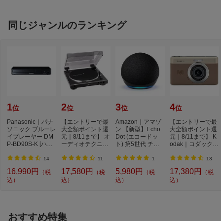
ノイズキャンセリ
5】
S
ング対応 /Bluetoot
h対応]【BOSMR2
同じジャンルのランキング
5】
1
2
3
4
位
位
位
位
Panasonic｜パナ
【エントリーで最
Amazon｜アマゾ
【エントリーで最
ソニック ブルーレ
大全額ポイント還
ン 【新型】Echo
大全額ポイント還
イプレーヤー DM
元｜8/11まで】 オ
Dot (エコードッ
元｜8/11まで】 K
P-BD90S-K [ハイ
ーディオテクニカ
ト) 第5世代 チャ
odak｜コダック K
レゾ対応 /再生専
｜audio-technic...
コール B09B8SZL
ODAK PIXPRO コ
用...
LG [...
ン...
14
11
1
13
16,990円
17,580円
5,980円
17,380円
（税
（税
（税
（税
込）
込）
込）
込）
おすすめ特集