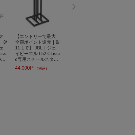
大
【エントリーで最大
JBL｜ジェイビーエル
【エン
8/
全額ポイント還元｜8/
ブックシェルフスピ
全額ポ
ジェ
11まで】 JBL｜ジェ
ーカー ブルー JBLL10
11まで
ssi
イビーエル L52 Classi
0MK2BLU [1本(2本注
イビー
スタ
c専用スチールスタン
文のみ受付)]
ェルフ
 J
ド ペア ブラック JBL
レンジ J
44,000円
352,000円
352,0
（税込）
（税込）
K
JS65BLK
ORG 
み受付)