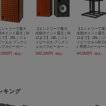
エントリーで最大
【エントリーで最大
【エントリーで最
額ポイント還元｜8/
全額ポイント還元｜8/
全額ポイント還元｜
まで】 JBL｜ジェ
11まで】 JBL｜ジェ
11まで】 JBL｜
ビーエル ブックシ
イビーエル ブックシ
イビーエル L82 Cla
ルフスピーカー オ
ェルフスピーカー オ
c 専用スピーカー
ジ JBLL100MK2
レンジ JBLL82MK2O
ンド ペア ブラック
2,000円
292,240円
44,000円
（税込）
（税込）
（税込）
G [1本(2本注文の
RG [2本]
BLJS80STANDBL
付)]
ンキング