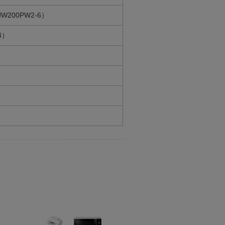
200PW2-6）
4）