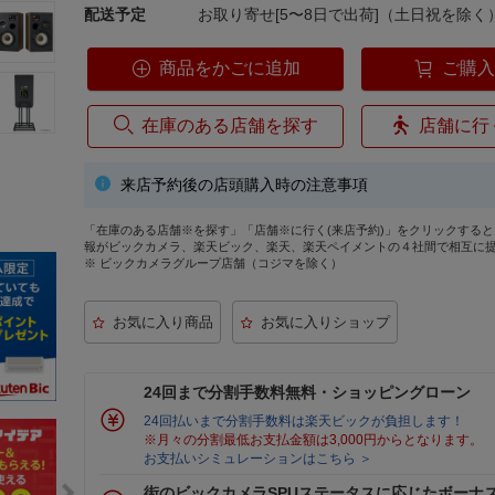
配送予定
お取り寄せ[5〜8日で出荷]（土日祝を除く
商品をかごに追加
ご購
在庫のある店舗を探す
店舗に行
来店予約後の店頭購入時の注意事項
「在庫のある店舗※を探す」「店舗※に行く(来店予約)」をクリックする
報がビックカメラ、楽天ビック、楽天、楽天ペイメントの４社間で相互に
※ ビックカメラグループ店舗（コジマを除く）
24回まで分割手数料無料・ショッピングローン
24回払いまで分割手数料は楽天ビックが負担します！
※月々の分割最低お支払金額は3,000円からとなります。
お支払いシミュレーションはこちら ＞
街のビックカメラSPUステータスに応じたボーナ