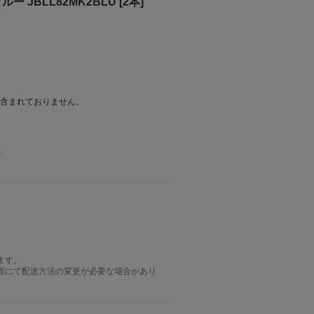
JBLL82MK2BLU [2本]
は含まれておりません。
。
ます。
面にて配送方法の変更が必要な場合があり