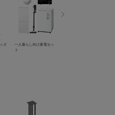
グッズ
一人暮らし向け家電セッ
オススメ！ヤマハ 電動
TEN
ト
アシスト自転車
ェア