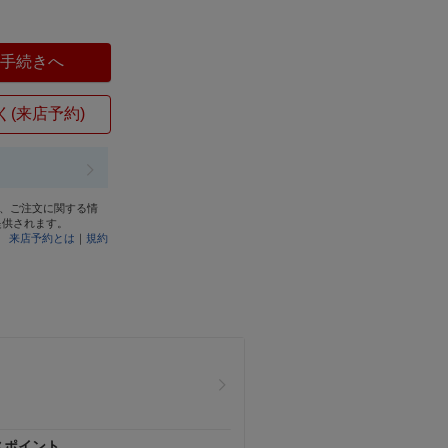
）
入手続きへ
く(来店予約)
と、ご注文に関する情
提供されます。
来店予約とは
｜
規約
スポイント