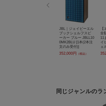
で最大
【エントリーで最大
JBL｜ジェイビーエル
【
元｜8/
全額ポイント還元｜8/
ブックシェルフスピ
全
L｜ジェ
11まで】 JBL｜ジェ
ーカー ブルー JBLL10
11
Classi
イビーエル L52 Classi
0MK2BLU [1本(2本注
イ
カースタ
c専用スチールスタン
文のみ受付)]
ェ
ック J
ド ペア ブラック JBL
レン
44,000円
352,000円
35
込）
（税込）
（税込）
DBLK
JS65BLK
OR
み受
同じジャンルのラ