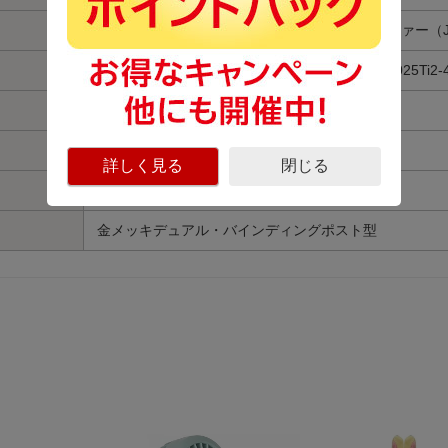
200mm径ピュアパルプ・ ホワイトコーンウーファー（JW
25mm径ピュアチタン・ドームツイーター （JT025Ti2-
バスレフ型
200mm径 2ウェイ ブックシェルフ型スピーカー
詳しく見る
閉じる
25〜150W
金メッキデュアル・バインディングポスト型