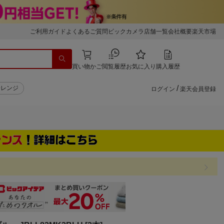
ご利用ガイド
よくあるご質問
ビックカメラ店舗一覧
会社概要
楽天市場
買い物かご
閲覧履歴
お気に入り
購入履歴
/
子レンジ
ログイン
楽天会員登録