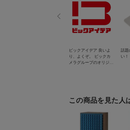
スオー
おすすめ！REGZA 4K液
ビックアイデア 良いよ
話題
洗浄
晶テレビ
り、よくぞ。 ビックカ
い！
メラグループのオリジナ
ルブランド
この商品を見た人