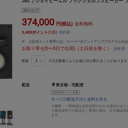
JBL｜ジェイビーエル ブックシェルフスピーカー ブルー 
374,000
円(税込)
送料無料
3,400
ポイント
1倍
内訳
上記ポイント倍率には、スーパーポイントアッププログラム分
お取り寄せ[5〜8日で出荷]（土日祝を除く）
説明
数量
※注文数量によりお届け日が変わることがあります
配送
東京都 - 宅配便
送料無料ライン対象
すべての配送方法と送料を見る
※離島・一部地域は追加送料がかかる場合があり
※最安送料での配送をご希望の場合、注文確認画
ます。