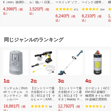
6（mm）砲弾D-M
ル〕強い！日英対
ースイッチ ソフ
ーインク (標準容
槽
AXカット TCBT
応転写式キートッ
ト]【Switch】
量) 5色パック[BCI
W
4,398円
1,520円
（税
（税
DX3701
プシールセット ブ
3813805MP]
機
471
304
込）
ルー DYKTSBL
込）
l
6,240円
6,210円
1
（税
（税
込）
込）
込
同じジャンルのランキング
1
2
3
4
位
位
位
位
リッチェル｜Rich
【エントリーで最
【エントリーで最
エーゼット｜AZ C
ell リッチェル ス
大全額ポイント還
大全額ポイント還
KM-002 超極圧・
タンドサイン 80
元｜8/11まで】 ケ
元｜8/11まで】 マ
極潤滑 オイル 450
シルバー
ルヒャー｜KARC
キタ｜Makita マキ
ml 超極圧潤滑剤
HER モバイル高
タ 充電式草刈...
16,881円
12,792円
（税
（税
圧...
58
2
込）
込）