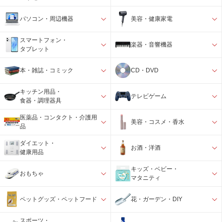
パソコン・周辺機器
美容・健康家電
スマートフォン・
楽器・音響機器
タブレット
本・雑誌・コミック
CD・DVD
キッチン用品・
テレビゲーム
食器・調理器具
医薬品・コンタクト・介護用
美容・コスメ・香水
品
ダイエット・
お酒・洋酒
健康用品
キッズ・ベビー・
おもちゃ
マタニティ
ペットグッズ・ペットフード
花・ガーデン・DIY
スポーツ・