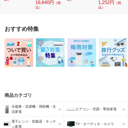
16,640円
1,252円
（税
（税
込）
込）
おすすめ特集
商品カテゴリ
冷蔵庫・洗濯機・掃除機・生
エアコン・空調・季節家電
活家電
電子レンジ・炊飯器・キッチ
TV・オーディオ・カメラ
ン家電