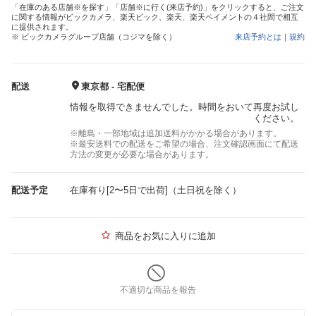
「在庫のある店舗※を探す」「店舗※に行く(来店予約)」をクリックすると、ご注文
に関する情報がビックカメラ、楽天ビック、楽天、楽天ペイメントの４社間で相互
に提供されます。
※ ビックカメラグループ店舗（コジマを除く）
来店予約とは
｜
規約
配送
東京都 - 宅配便
情報を取得できませんでした。時間をおいて再度お試し
ください。
※離島・一部地域は追加送料がかかる場合があります。
※最安送料での配送をご希望の場合、注文確認画面にて配送
方法の変更が必要な場合があります。
配送予定
在庫有り[2〜5日で出荷]（土日祝を除く）
商品をお気に入りに追加
不適切な商品を報告