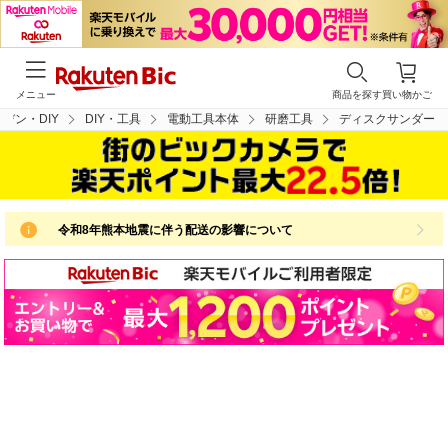
メニュー
商品を探す
買い物かご
デン・DIY
DIY・工具
電動工具本体
研磨工具
ディスクサンダー
令和8年熊本地震に伴う配送の影響について