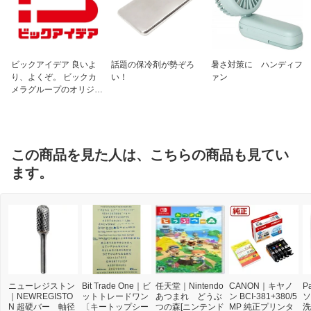
ビックアイデア 良いよ
話題の保冷剤が勢ぞろ
暑さ対策に ハンディフ
り、よくぞ。 ビックカ
い！
ァン
メラグループのオリジナ
ルブランド
この商品を見た人は、こちらの商品も見てい
ます。
ニューレジストン
Bit Trade One｜ビ
任天堂｜Nintendo
CANON｜キヤノ
P
｜NEWREGISTO
ットトレードワン
あつまれ どうぶ
ン BCI-381+380/5
ソ
N 超硬バー 軸径
〔キートップシー
つの森[ニンテンド
MP 純正プリンタ
洗