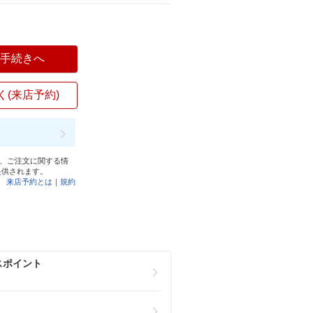
入手続きへ
く(来店予約)
と、ご注文に関する情
提供されます。
来店予約とは
｜
規約
スポイント