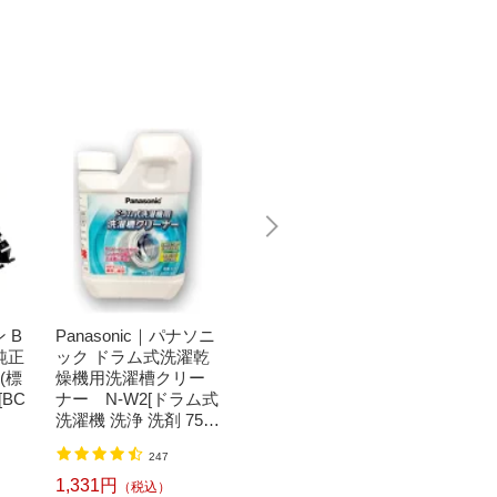
 B
Panasonic｜パナソニ
Bit Trade One｜ビッ
任天堂｜N
 純正
ック ドラム式洗濯乾
トトレードワン 〔キ
つまれ
(標
燥機用洗濯槽クリー
ートップシール〕強
森[ニ
[BC
ナー N-W2[ドラム式
い！日英対応転写式
ッチ ソ
洗濯機 洗浄 洗剤 750
キートップシールセ
h】
ml NW2]【rb_pcp】
ット ブルー DYKTSB
1,520円
（税込）
247
L
1,331円
6,240
（税込）