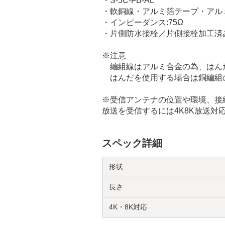
・S-5C-FB-AL
・軟銅線・アルミ箔テープ・アル
・インピーダンス:75Ω
・片側防水接栓／片側接栓加工済
※注意
編組線はアルミ合金の為、はん
はんだを使用する場合は銅編組
※受信アンテナの位置や環境、接続
放送を受信するには4K8K放送
スペック詳細
形状
長さ
4K・8K対応