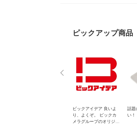
ピックアップ商品
スオー
おすすめ！REGZA 4K液
ビックアイデア 良いよ
話題
洗浄
晶テレビ
り、よくぞ。 ビックカ
い！
メラグループのオリジナ
ルブランド