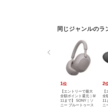
同じジャンルのラ
10
1
2
位
位
α6400
【エントリーで最大
【エントリーで最大
【
眼カメ
全額ポイント還元｜8/
全額ポイント還元｜8/
全
ムレン
11まで】 SONY｜ソ
11まで】 SONY｜ソ
11
ク IL
ニー VLOGCAM ZV-E
ニー ブルートゥース
ニ