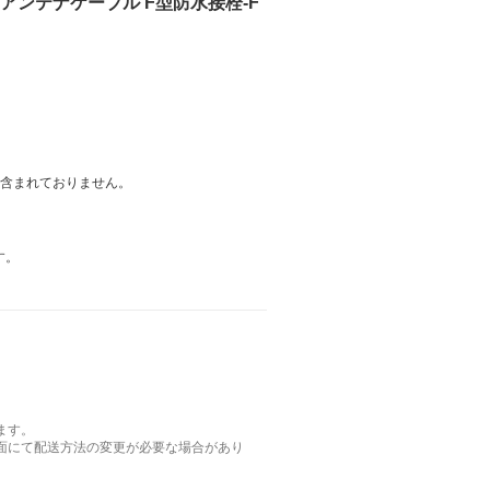
5CFBアンテナケーブル F型防水接栓-F
は含まれておりません。
す。
ます。
面にて配送方法の変更が必要な場合があり