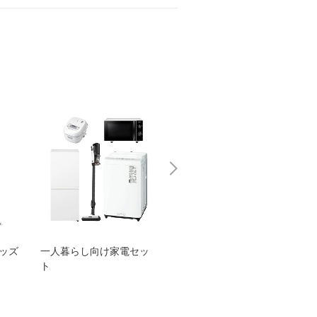
グッズ
一人暮らし向け家電セッ
オススメ！ヤマハ 電動
TEN
ト
アシスト自転車
ェア