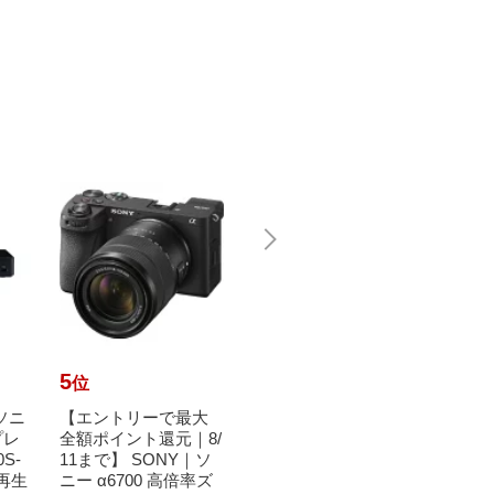
5
6
7
位
位
位
ナソニ
【エントリーで最大
Panasonic｜パナソニ
【エ
プレ
全額ポイント還元｜8/
ック 液晶テレビ VIER
全額ポ
S-
11まで】 SONY｜ソ
A(ビエラ) TH-32J300
11まで
/再生
ニー α6700 高倍率ズ
[32V型 /ハイビジョン]
ン ズ