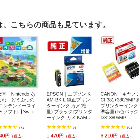
は、こちらの商品も見ています。
堂｜Nintendo あ
EPSON｜エプソン K
CANON｜キヤノン
まれ どうぶつの
AM-BK-L 純正プリン
CI-381+380/5MP
[ニンテンドースイ
ターインク カメ(増
プリンターインク 
 ソフト]【Switc
量) ブラック[プリンタ
準容量) 5色パック
ーインク カメ KAMB
I3813805MP]
KL]【rb_pcp】
471
26
304
240円
1,470円
6,210円
（税込）
（税込）
（税込）