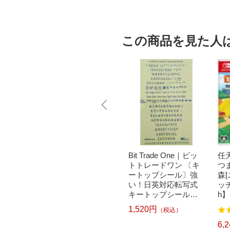
この商品を見た人
ノン B
Panasonic｜パナソニ
Bit Trade One｜ビッ
任天
5MP 純正
ック ドラム式洗濯乾
トトレードワン 〔キ
つ
ク (標
燥機用洗濯槽クリー
ートップシール〕強
森
ック[BC
ナー N-W2[ドラム式
い！日英対応転写式
ッチ
洗濯機 洗浄 洗剤 750
キートップシールセ
h】
ml NW2]【rb_pcp】
ット ブルー DYKTSB
1,520円
（税込）
4
247
L
1,331円
6,
）
（税込）