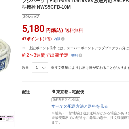
フジパーツ｜Fuji Parts 10m 4K8K放送対応 S
型接栓 NWS5CFB-10M
5,180
円(税込)
送料無料
47
ポイント
1倍
内訳
上記ポイント倍率には、スーパーポイントアッププログラム分
約2〜3週間で出荷予定
説明
数量
※注文数量によりお届け日が変わることがありま
配送
東京都 - 宅配便
送料無料ライン対象
すべての配送方法と送料を見る
※離島・一部地域は追加送料がかかる場合があり
※最安送料での配送をご希望の場合、注文確認画
ます。