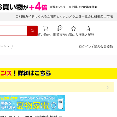
ご利用ガイド
よくあるご質問
ビックカメラ店舗一覧
会社概要
楽天市場
買い物かご
閲覧履歴
お気に入り
購入履歴
/
子レンジ
ログイン
楽天会員登録