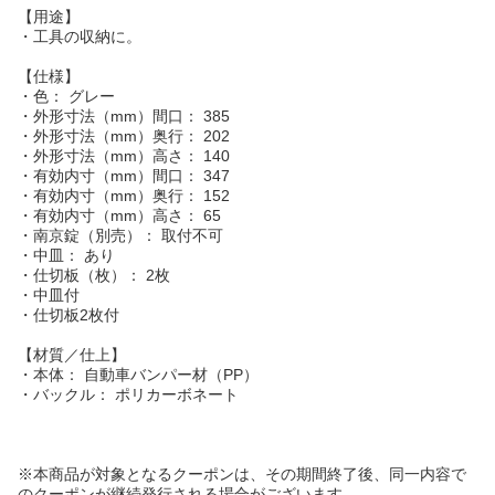
【用途】
・工具の収納に。
【仕様】
・色： グレー
・外形寸法（mm）間口： 385
・外形寸法（mm）奥行： 202
・外形寸法（mm）高さ： 140
・有効内寸（mm）間口： 347
・有効内寸（mm）奥行： 152
・有効内寸（mm）高さ： 65
・南京錠（別売）： 取付不可
・中皿： あり
・仕切板（枚）： 2枚
・中皿付
・仕切板2枚付
【材質／仕上】
・本体： 自動車バンパー材（PP）
・バックル： ポリカーボネート
※本商品が対象となるクーポンは、その期間終了後、同一内容で
のクーポンが継続発行される場合がございます。