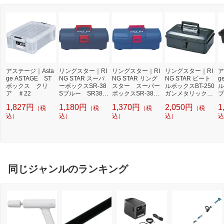
アステージ｜Asta
リングスター｜RI
リングスター｜RI
リングスター｜RI
ア
ge ASTAGE ST
NG STAR スーパ
NG STAR リング
NG STAR ビート
g
ボックス クリ
ーボックスSR-38
スター スーパー
ルボックスBT-250
ル
ア ＃22
Sブルー SR38S
ボックスSR-385
ガンメタリック
ブ
B
ブルー SR385B
BT250GM
1,827円
1,180円
1,370円
2,050円
1
（税
（税
（税
（税
込）
込）
込）
込）
込
同じジャンルのランキング