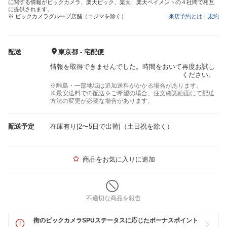
に関する情報がビックカメラ、楽天ビック、楽天、楽天ペイメントの４社間で相互
に提供されます。
※ ビックカメラグループ店舗（コジマを除く）
来店予約とは
｜
規約
配送
東京都 - 宅配便
情報を取得できませんでした。時間をおいて再度お試し
ください。
※離島・一部地域は追加送料がかかる場合があります。
※最安送料での配送をご希望の場合、注文確認画面にて配送
方法の変更が必要な場合があります。
配送予定
在庫有り[2〜5日で出荷]（土日祝を除く）
商品をお気に入りに追加
不適切な商品を報告
街のビックカメラSPUステータスに応じたボーナスポイント