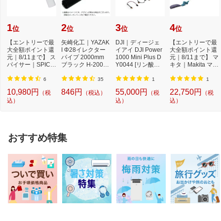
1
2
3
4
位
位
位
位
【エントリーで最
矢崎化工｜YAZAK
DJI｜ディージェ
【エントリーで最
大全額ポイント還
I Φ28イレクター
イアイ DJI Power
大全額ポイント還
元｜8/11まで】 ス
パイプ 2000mm
1000 Mini Plus D
元｜8/11まで】 マ
パイサー｜SPICE
ブラック H-2000-
Y0044 [リン酸鉄
キタ｜Makita マキ
RR SPICERR ポ
S-BL
リチウムイオン
タ 充電式ポー...
ケ...
電...
6
35
1
1
10,980円
846円
55,000円
22,750円
（税
（税込）
（税
（税
込）
込）
込）
おすすめ特集