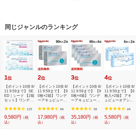
ルブランド
同じジャンルのランキング
1
2
3
4
位
位
位
位
【ポイント10倍 8/
【ポイント10倍 8/
【ポイント10倍 8/
【ポイント10倍 8/
11 9:59まで】 SE
11 9:59まで】 【9
11 9:59まで】 【9
11 9:59まで】 【6
ED｜シード 【2箱
0枚×2箱】 ワンデ
0枚×4箱】 ワンデ
枚入×2箱】 アキ
セット】ワンデー
ーアキュビューオ
ーアキュビューオ
ュビューオアシス
ピュアうるおい...
アシス[1日使...
アシス[1日使...
[2週間使い捨て...
125
86
58
49
9,580円
17,980円
35,180円
5,580円
（税
（税
（税
（税
込）
込）
込）
込）