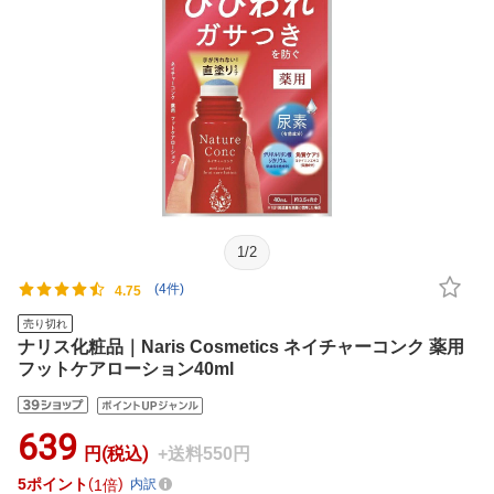
1
/
2
(4件)
4.75
売り切れ
ナリス化粧品｜Naris Cosmetics ネイチャーコンク 薬用
フットケアローション40ml
639
円(税込)
+送料550円
5
ポイント
1倍
内訳