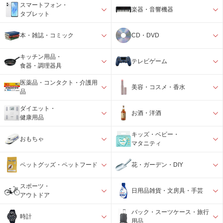
スマートフォン・
楽器・音響機器
タブレット
本・雑誌・コミック
CD・DVD
キッチン用品・
テレビゲーム
食器・調理器具
医薬品・コンタクト・介護用
美容・コスメ・香水
品
ダイエット・
お酒・洋酒
健康用品
キッズ・ベビー・
おもちゃ
マタニティ
ペットグッズ・ペットフード
花・ガーデン・DIY
スポーツ・
日用品雑貨・文房具・手芸
アウトドア
バック・スーツケース・旅行
時計
用品