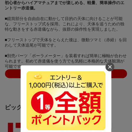
初心者からハイアマチュアまでが楽しめる、軽量、簡単操作のエ
ントリー赤道儀。
■鏡筒部分を自由自在に動かして目的の天体に向けることが可能
な、フリーストップ式を採用。これにより、天体を追うための独
特な動きをする赤道儀ながら、抜群の操作性を実現しました。
■フリーストップで天体をとらえた後は、微動ツマミ（赤経）を回
わして天体追尾が可能です。
■別売パーツ「ポーラメーター」を装着すれば簡単に極軸が合わせ
られます。初めて赤道儀を使う方でも気軽に本格的な天体観測が
可能です。
ピックアップ商品