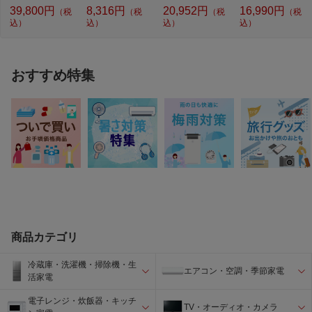
39,800円
8,316円
20,952円
16,990円
（税
（税
（税
（税
込）
込）
込）
込）
おすすめ特集
商品カテゴリ
冷蔵庫・洗濯機・掃除機・生
エアコン・空調・季節家電
活家電
電子レンジ・炊飯器・キッチ
TV・オーディオ・カメラ