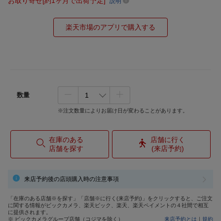
お取り寄せ[約1ヶ月で出荷予定]
説明
楽天市場のアプリで購入する
数量
※注文数量によりお届け日が変わることがあります。
在庫のある
店舗に行く
店舗を探す
(来店予約)
来店予約後の店頭購入時の注意事項
「在庫のある店舗※を探す」「店舗※に行く(来店予約)」をクリックすると、ご注文
に関する情報がビックカメラ、楽天ビック、楽天、楽天ペイメントの４社間で相互
に提供されます。
※ ビックカメラグループ店舗（コジマを除く）
来店予約とは
｜
規約