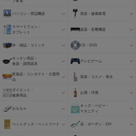
ン家電
パソコン・周辺機器
美容・健康家電
スマートフォン・
楽器・音響機器
タブレット
本・雑誌・コミック
CD・DVD
キッチン用品・
テレビゲーム
食器・調理器具
医薬品・コンタクト・介護用
美容・コスメ・香水
品
ダイエット・
お酒・洋酒
健康用品
キッズ・ベビー・
おもちゃ
マタニティ
ペットグッズ・ペットフード
花・ガーデン・DIY