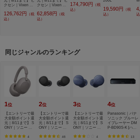
元｜8/11まで】 ビ
元｜8/11まで】 ビ
200L
W
174,790円
（税
クセン｜Vixen AP
クセン｜Vixen 赤
19,590円
4
（税
赤道儀 AP-SMマ
経モーターモジュ
込）
126,762円
62,858円
（税
（税
ウント[APSMマウ
ールSBOセット
込）
込
ント]
込）
込）
同じジャンルのランキング
1
2
3
4
位
位
位
位
【エントリーで最
【エントリーで最
【エントリーで最
Panasonic｜パナ
大全額ポイント還
大全額ポイント還
大全額ポイント還
ソニック ブルーレ
元｜8/11まで】 S
元｜8/11まで】 S
元｜8/11まで】 S
イプレーヤー DM
ONY｜ソニー ブ
ONY｜ソニー 完
ONY｜ソニー 完
P-BD90S-K [ハイ
ルートゥースヘッ
全ワイヤレスイヤ
全ワイヤレスイヤ
レゾ対応 /再生専
ド...
ホ...
ホ...
用...
4
46
4
13