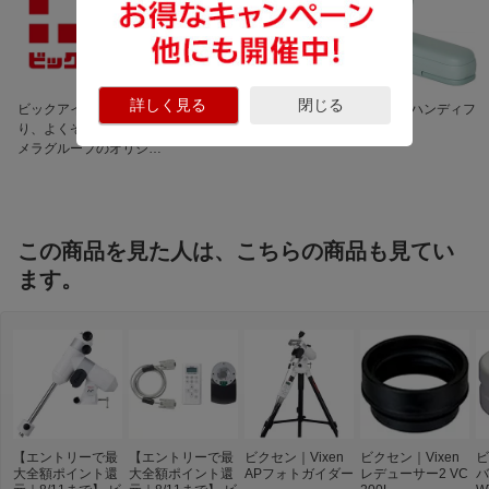
詳しく見る
閉じる
ビックアイデア 良いよ
話題の保冷剤が勢ぞろ
暑さ対策に ハンディフ
り、よくぞ。 ビックカ
い！
ァン
メラグループのオリジナ
ルブランド
この商品を見た人は、こちらの商品も見てい
ます。
【エントリーで最
【エントリーで最
ビクセン｜Vixen
ビクセン｜Vixen
ビ
大全額ポイント還
大全額ポイント還
APフォトガイダー
レデューサー2 VC
バ