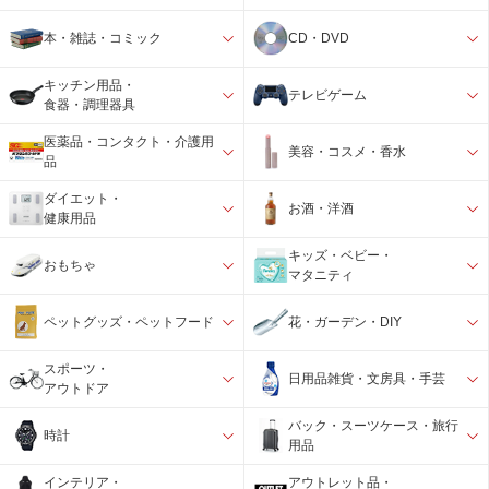
本・雑誌・コミック
CD・DVD
キッチン用品・
テレビゲーム
食器・調理器具
医薬品・コンタクト・介護用
美容・コスメ・香水
品
ダイエット・
お酒・洋酒
健康用品
キッズ・ベビー・
おもちゃ
マタニティ
ペットグッズ・ペットフード
花・ガーデン・DIY
スポーツ・
日用品雑貨・文房具・手芸
アウトドア
バック・スーツケース・旅行
時計
用品
インテリア・
アウトレット品・