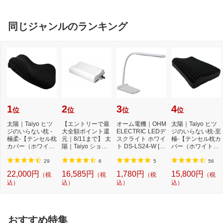
同じジャンルのランキング
1
2
3
4
位
位
位
位
太陽｜Taiyo ヒツ
【エントリーで最
オーム電機｜OHM
太陽｜Taiyo ヒツ
ジのいらない枕 -
大全額ポイント還
ELECTRIC LEDデ
ジのいらない枕-至
極柔-【テンセル枕
元｜8/11まで】 太
スクライト ホワイ
極-【テンセル枕カ
カバー（ホワイ
陽｜Taiyo ショー
ト DS-LS24-W [L
バー（ホワイト）
ト）付き】
ンのいらない枕 ...
ED /昼白色][DSLS
付き】
24...
29
6
5
56
22,000円
16,585円
1,780円
15,800円
（税
（税
（税
（税
込）
込）
込）
込）
おすすめ特集