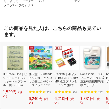
り、よくぞ。 ビックカ
い！
ァン
メラグループのオリジナ
ルブランド
この商品を見た人は、こちらの商品も見てい
ます。
Bit Trade One｜ビ
任天堂｜Nintendo
CANON｜キヤノ
Panasonic｜パナ
b
ットトレードワン
あつまれ どうぶ
ン BCI-381+380/5
ソニック ドラム式
P
〔キートップシー
つの森[ニンテンド
MP 純正プリンタ
洗濯乾燥機用洗濯
ザ
ル〕強い！日英対
ースイッチ ソフ
ーインク (標準容
槽クリーナー N-
ー
応転写式キートッ
ト]【Switch】
量) 5色パック[BCI
W2[ドラム式洗濯
ュ
1,520円
（税
プシールセット ブ
3813805MP]
機 洗浄 洗剤 750m
T
471
304
247
ルー DYKTSBL
込）
l NW2]【rb_pcp】
幅
6,240円
6,210円
1,331円
5
（税
（税
（税
O
込）
込）
込）
込
ー
ブ