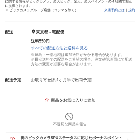
に関する情報がビックカメラ、楽天ビック、楽天、楽天ペイメントの４社間で相互
に提供されます。
※ ビックカメラグループ店舗（コジマを除く）
来店予約とは
｜
規約
配送
東京都 - 宅配便
送料550円
すべての配送方法と送料を見る
※離島・一部地域は追加送料がかかる場合があります。
※最安送料での配送をご希望の場合、注文確認画面にて配送
方法の変更が必要な場合があります。
配送予定
お取り寄せ[約1ヶ月半で出荷予定]
商品をお気に入りに追加
不適切な商品を報告
街のビックカメラSPUステータスに応じたボーナスポイント