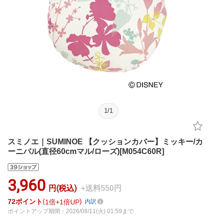
1
/
1
スミノエ｜SUMINOE 【クッションカバー】ミッキー/カ
ーニバル(直径60cmマル/ローズ)[M054C60R]
3,960
円(税込)
+送料550円
72
ポイント
1倍
1倍UP
内訳
ポイントアップ期間：2026/08/11(火) 01:59まで