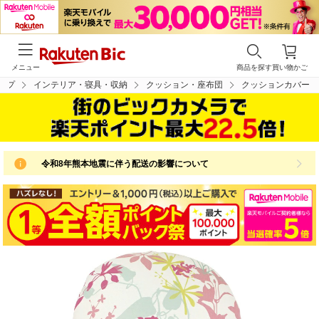
メニュー
商品を探す
買い物かご
ップ
インテリア・寝具・収納
クッション・座布団
クッションカバー
令和8年熊本地震に伴う配送の影響について