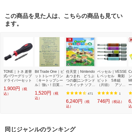
この商品を見た人は、こちらの商品も見てい
ます。
TONE｜トネ 差替
Bit Trade One｜ビ
任天堂｜Nintendo
ベッセル｜VESSE
C
式パワーグリップ
ットトレードワン
あつまれ どうぶ
L ベッセル 剛彩
ン
ドライバーセット
〔キートップシー
つの森[ニンテンド
ビット 5本組
M
ル〕強い！日英対
ースイッチ ソフ
（片頭） アソー
ー
1,900円
（税
応転写式キートッ
ト]【Switch】
ト GS5P-03
量
1,520円
（税
込）
プシールセット ブ
3
471
1
ルー DYKTSBL
込）
6,240円
746円
6
（税
（税込）
込）
込
同じジャンルのランキング