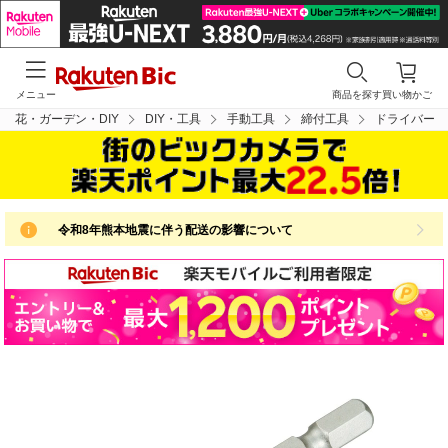
メニュー
商品を探す
買い物かご
花・ガーデン・DIY
DIY・工具
手動工具
締付工具
ドライバー
令和8年熊本地震に伴う配送の影響について