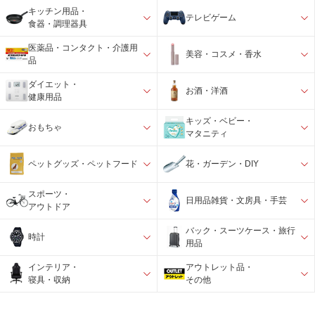
キッチン用品・
テレビゲーム
食器・調理器具
医薬品・コンタクト・介護用
美容・コスメ・香水
品
ダイエット・
お酒・洋酒
健康用品
キッズ・ベビー・
おもちゃ
マタニティ
ペットグッズ・ペットフード
花・ガーデン・DIY
スポーツ・
日用品雑貨・文房具・手芸
アウトドア
バック・スーツケース・旅行
時計
用品
インテリア・
アウトレット品・
寝具・収納
その他