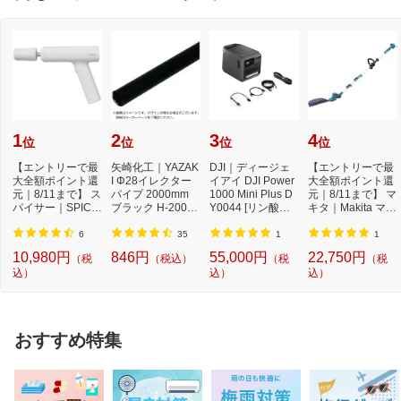
1
2
3
4
位
位
位
位
【エントリーで最
矢崎化工｜YAZAK
DJI｜ディージェ
【エントリーで最
大全額ポイント還
I Φ28イレクター
イアイ DJI Power
大全額ポイント還
元｜8/11まで】 ス
パイプ 2000mm
1000 Mini Plus D
元｜8/11まで】 マ
パイサー｜SPICE
ブラック H-2000-
Y0044 [リン酸鉄
キタ｜Makita マキ
RR SPICERR ポ
S-BL
リチウムイオン
タ 充電式ポー...
ケ...
電...
6
35
1
1
10,980円
846円
55,000円
22,750円
（税
（税込）
（税
（税
込）
込）
込）
おすすめ特集