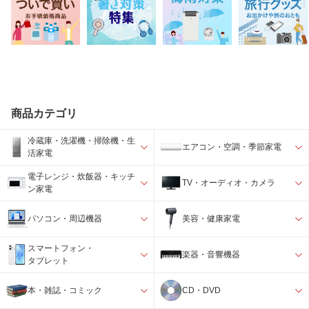
商品カテゴリ
冷蔵庫・洗濯機・掃除機・生
エアコン・空調・季節家電
活家電
電子レンジ・炊飯器・キッチ
TV・オーディオ・カメラ
ン家電
パソコン・周辺機器
美容・健康家電
スマートフォン・
楽器・音響機器
タブレット
本・雑誌・コミック
CD・DVD