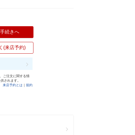
入手続きへ
く(来店予約)
と、ご注文に関する情
提供されます。
来店予約とは
｜
規約