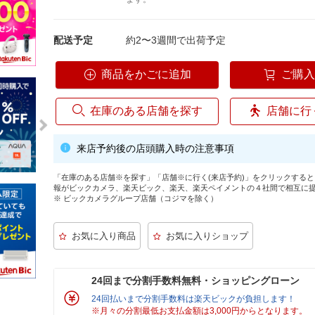
配送予定
約2〜3週間で出荷予定
商品をかごに追加
ご購
在庫のある店舗を探す
店舗に行
来店予約後の店頭購入時の注意事項
「在庫のある店舗※を探す」「店舗※に行く(来店予約)」をクリックする
報がビックカメラ、楽天ビック、楽天、楽天ペイメントの４社間で相互に
※ ビックカメラグループ店舗（コジマを除く）
24回まで分割手数料無料・ショッピングローン
24回払いまで分割手数料は楽天ビックが負担します！
※月々の分割最低お支払金額は3,000円からとなります。