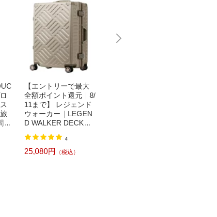
DUC
【エントリーで最大
【エントリーで最大
アジア
プロ
全額ポイント還元｜8/
全額ポイント還元｜8/
（株）
ース
11まで】 レジェンド
11まで】 OUTDOOR
ジッパ
 旅
ウォーカー｜LEGEN
PRODUCTS｜アウト
目安：7
 7
D WALKER DECKフ
ドアプロダクツ スー
拡張機
 内
レームタイプ スクエ
ツケース ファスナー
トオー
27,500円
46,20
（税込）
4
ット
ア型 LEGEND WALK
キャリー 100L ブラッ
ースト
預け
ER シャンパンゴール
クヘアーライン OD-0
内装 デ
25,080円
（税込）
オレ
ド 5510-70-CGD [TSA
757-70-BKH
マットブ
-OR
ロック搭載]
78-28
搭載]