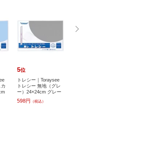
5
6
7
位
位
位
ee
トレシー｜Toraysee
トレシー｜Toraysee
トレシー
スカ
トレシー 無地（グレ
トレシー 無地（ネイ
トレシ
cm
ー）24×24cm グレー
ビー）24×24cm ネイ
ンダー）
ビー
ベン
598円
（税込）
598円
598円
（税込）