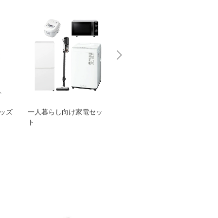
グッズ
一人暮らし向け家電セッ
オススメ！ヤマハ 電動
TEN
ト
アシスト自転車
ェア