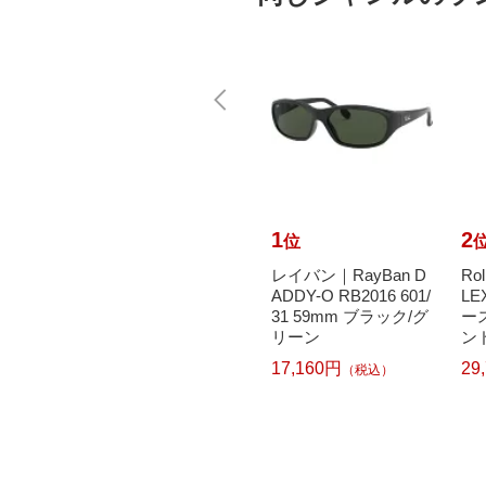
10
1
2
位
位
で最大
トマトグラッシーズ
レイバン｜RayBan D
Ro
元｜8/
｜TOMATO GLASSE
ADDY-O RB2016 601/
LE
｜Ogaw
S フロント TKAC28 4
31 59mm ブラック/グ
ー
軽量 i
5mm（クリアパープ
リーン
ンド
ル）
17,160円
29
（税込）
5,016円
）
（税込）