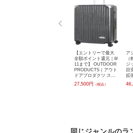
RODUC
【エントリーで最大
【エントリーで最大
ア
アプロ
全額ポイント還元｜8/
全額ポイント還元｜8/
（
ケース
11まで】 レジェンド
11まで】 OUTDOOR
ジ
プ 旅
ウォーカー｜LEGEN
PRODUCTS｜アウト
目安
週間 7
D WALKER DECKフ
ドアプロダクツ スー
拡
ク搭載 内
レームタイプ スクエ
ツケース ファスナー
ト
27,500円
46
込）
（税込）
4
フット
ア型 LEGEND WALK
キャリー 100L ブラッ
ー
 預け
ER シャンパンゴール
クヘアーライン OD-0
内装
25,080円
（税込）
 オレ
ド 5510-70-CGD [TSA
757-70-BKH
マッ
-60-OR
ロック搭載]
78
載]
搭載
同じジャンルのラ