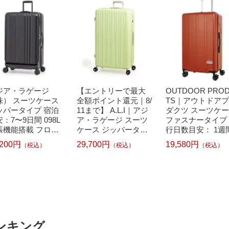
ジア・ラゲージ
【エントリーで最大
OUTDOOR PRO
株） スーツケース
全額ポイント還元｜8/
TS｜アウトドア
ッパータイプ 宿泊
11まで】 A.L.I｜アジ
ダクツ スーツケ
：7〜9日間 098L
ア・ラゲージ スーツ
ファスナータイプ
張機能搭載 フロン
ケース ジッパータイ
行日数目安： 1週間
オープン キャスタ
プ 宿泊目安： 7〜9日
1L TSAロック搭載
,200円
29,700円
19,580円
（税込）
（税込）
（税込）
ストッパー 洗える
間 096L 超軽量 ダイ
装仕切り付き フ
 デカかるEdge2
ヤル式TSAロック 日
ストッパー付き 
トブラック ALI-0
本設計 Magica louis
入れ無料サイズ 
-28FW [TSAロック
アボカドグリーン ALI
ンジ OD-0904-60
]
-6688-28
[TSAロック搭載]
ンキング