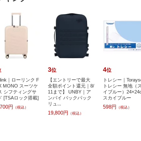
3
4
位
位
位
llink｜ローリンク F
【エントリーで最大
トレシー｜Torays
X MONO スーツケ
全額ポイント還元｜8/
トレシー 無地（
ス シフティングサ
11まで】 UNBY｜ア
イブルー）24×24
 [TSAロック搭載]
ンバイ バックパック
スカイブルー
リュ...
,700円
598円
（税込）
（税込）
19,800円
（税込）