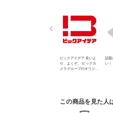
スオー
おすすめ！REGZA 4K液
ビックアイデア 良いよ
話題
洗浄
晶テレビ
り、よくぞ。 ビックカ
い！
メラグループのオリジナ
ルブランド
この商品を見た人