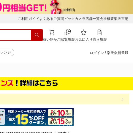
ご利用ガイド
よくあるご質問
ビックカメラ店舗一覧
会社概要
楽天市場
買い物かご
閲覧履歴
お気に入り
購入履歴
/
子レンジ
ログイン
楽天会員登録