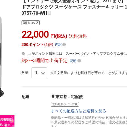
【エントリーで最大全額ポイント還元｜8/11まで】 O
ドアプロダクツ スーツケース ファスナーキャリー 10
0757-70-WHH
22,000
円(税込)
送料無料
200
ポイント
1倍
内訳
上記ポイント倍率には、スーパーポイントアッププログラム分
約2〜3週間で出荷予定
説明
数量
※注文数量によりお届け日が変わることがありま
配送
東京都 - 宅配便
送料無料ライン対象
すべての配送方法と送料を見る
※離島・一部地域は追加送料がかかる場合があり
※最安送料での配送をご希望の場合、注文確認画
ます。