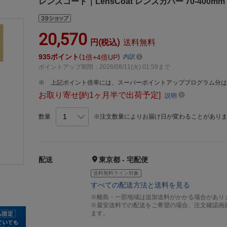
レンズコート｜LensCoat レンズカバー 70-400mm F4
20,570
円(税込)
送料無料
935
ポイント
1倍
4倍UP
内訳
ポイントアップ期間：2026/08/11(火) 01:59まで
上記ポイント倍率には、スーパーポイントアッププログラム分
お取り寄せ[約1ヶ月半で出荷予定]
説明
数量
※注文数量によりお届け日が変わることがあり
配送
東京都 - 宅配便
送料無料ライン対象
すべての配送方法と送料を見る
※離島・一部地域は追加送料がかかる場合があり
※最安送料での配送をご希望の場合、注文確認画
ます。