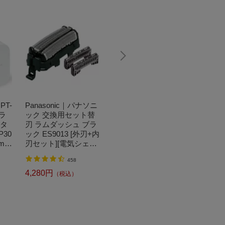
PT-
Panasonic｜パナソニ
Bit Trade One｜ビッ
CANO
 ラ
ック 交換用セット替
トトレードワン 〔キ
CI-38
ータ
刃 ラムダッシュ ブラ
ートップシール〕強
プリン
P30
ック ES9013 [外刃+内
い！日英対応転写式
準容量)
mm
刃セット][電気シェー
キートップシールセ
I38138
TOU
バー 替刃 交換 ラムダ
ット ブルー DYKTSB
1,520円
（税込）
458
タッ
ッシュ ES9013]
L
300
4,280円
6,210
（税込）