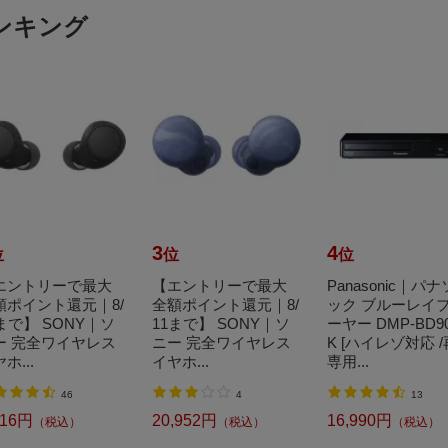
ンキング
3
4
位
位
位
エントリーで最大
【エントリーで最大
Panasonic｜パ
額ポイント還元｜8/
全額ポイント還元｜8/
ック ブルーレイ
まで】 SONY｜ソ
11まで】 SONY｜ソ
ーヤー DMP-BD90
ー 完全ワイヤレス
ニー 完全ワイヤレス
K [ハイレゾ対応 
ホ...
イヤホ...
専用...
46
4
13
316円
20,952円
16,990円
（税込）
（税込）
（税込）