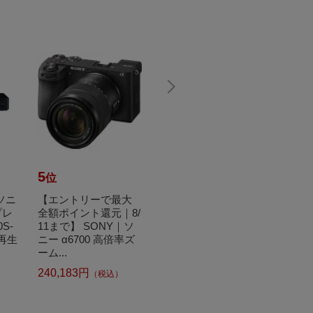
5
6
7
位
位
位
ナソニ
【エントリーで最大
Panasonic｜パナソニ
【エ
プレ
全額ポイント還元｜8/
ック 液晶テレビ VIER
全額ポ
S-
11まで】 SONY｜ソ
A(ビエラ) TH-32J300
11まで
/再生
ニー α6700 高倍率ズ
[32V型 /ハイビジョン]
ン ズ
ーム...
ort...
20
240,183円
（税込）
42,070円
（税込）
18,8