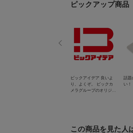
ピックアップ商品
スオー
おすすめ！REGZA 4K液
ビックアイデア 良いよ
話題
洗浄
晶テレビ
り、よくぞ。 ビックカ
い！
メラグループのオリジナ
ルブランド
この商品を見た人