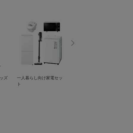
グッズ
一人暮らし向け家電セッ
オススメ！ヤマハ 電動
TEN
ト
アシスト自転車
ェア