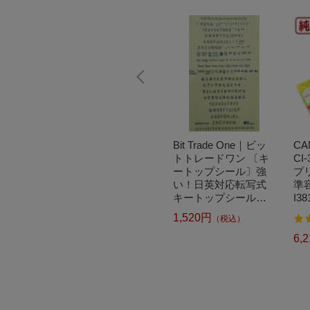
ザー PT-
Panasonic｜パナソニ
Bit Trade One｜ビッ
CA
ザー ラ
ック 交換用セット替
トトレードワン 〔キ
CI
ピータ
刃 ラムダッシュ ブラ
ートップシール〕強
プ
T-P30
ック ES9013 [外刃+内
い！日英対応転写式
準容
12mm
刃セット][電気シェー
キートップシールセ
I38
P-TOU
バー 替刃 交換 ラムダ
ット ブルー DYKTSB
1,520円
（税込）
2
458
ピータッ
ッシュ ES9013]
L
TP300
4,280円
6,
）
（税込）