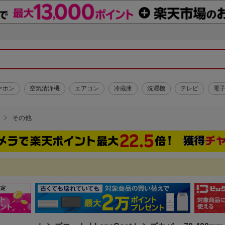
ヤホン
空気清浄機
エアコン
冷蔵庫
洗濯機
テレビ
電
その他