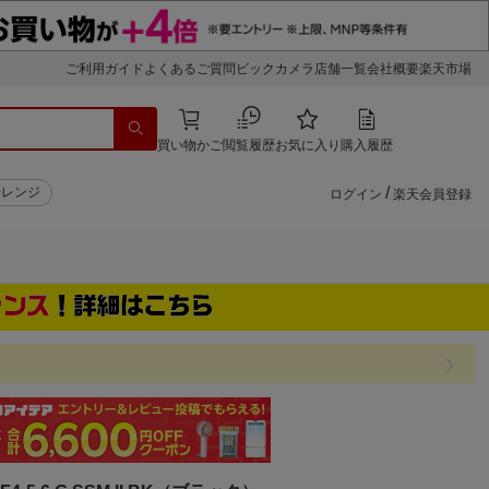
ご利用ガイド
よくあるご質問
ビックカメラ店舗一覧
会社概要
楽天市場
買い物かご
閲覧履歴
お気に入り
購入履歴
/
子レンジ
ログイン
楽天会員登録