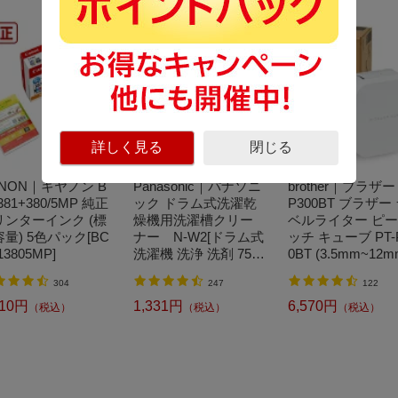
詳しく見る
閉じる
NON｜キヤノン B
Panasonic｜パナソニ
brother｜ブラザー 
-381+380/5MP 純正
ック ドラム式洗濯乾
P300BT ブラザー
リンターインク (標
燥機用洗濯槽クリー
ベルライター ピ
量) 5色パック[BC
ナー N-W2[ドラム式
ッチ キューブ PT-
13805MP]
洗濯機 洗浄 洗剤 750
0BT (3.5mm~12
ml NW2]【rb_pcp】
幅/TZeテープ) P-
304
247
122
CH CUBE（ピー
チキューブ）[PTP
210円
1,331円
6,570円
（税込）
（税込）
（税込）
BT]