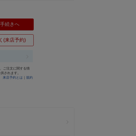
入手続きへ
く(来店予約)
と、ご注文に関する情
提供されます。
来店予約とは
｜
規約