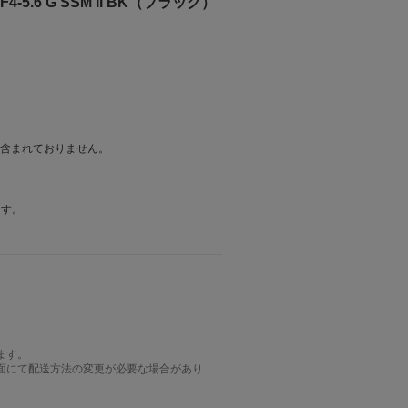
-5.6 G SSM II BK（ブラック）
は含まれておりません。
ます。
ます。
面にて配送方法の変更が必要な場合があり