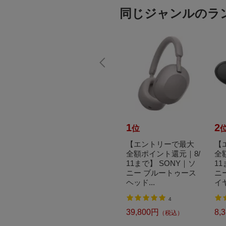
同じジャンルのラ
10
1
2
位
位
α6400
【エントリーで最大
【エントリーで最大
【
眼カメ
全額ポイント還元｜8/
全額ポイント還元｜8/
全
ムレン
11まで】 SONY｜ソ
11まで】 SONY｜ソ
11
ク IL
ニー VLOGCAM ZV-E
ニー ブルートゥース
ニ
10 II パ...
ヘッド...
イヤ
込）
3
4
138,600円
39,800円
8,
（税込）
（税込）