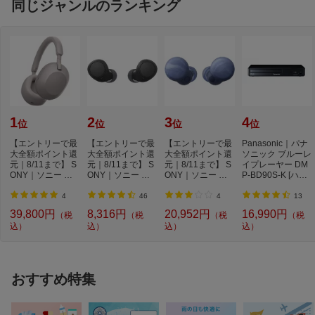
同じジャンルのランキング
1
2
3
4
位
位
位
位
【エントリーで最
【エントリーで最
【エントリーで最
Panasonic｜パナ
大全額ポイント還
大全額ポイント還
大全額ポイント還
ソニック ブルーレ
元｜8/11まで】 S
元｜8/11まで】 S
元｜8/11まで】 S
イプレーヤー DM
ONY｜ソニー ブ
ONY｜ソニー 完
ONY｜ソニー 完
P-BD90S-K [ハイ
ルートゥースヘッ
全ワイヤレスイヤ
全ワイヤレスイヤ
レゾ対応 /再生専
ド...
ホ...
ホ...
用...
4
46
4
13
39,800円
8,316円
20,952円
16,990円
（税
（税
（税
（税
込）
込）
込）
込）
おすすめ特集