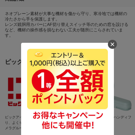
ネオプレーン素材が大事な機材を傷から守り、寒冷地では機材の
冷たさから手を保護します。
レンズ鏡胴用カバーにAF切り替えスイッチ等のための窓を設ける
など、機材の操作感を損なわない工夫が随所にこらされていま
す。
ピックアップ商品
ビックアイデア 良いよ
話題の保冷剤が勢ぞろ
暑さ対策に ハンディフ
り、よくぞ。 ビックカ
い！
ァン
メラグループのオリジナ
ルブランド