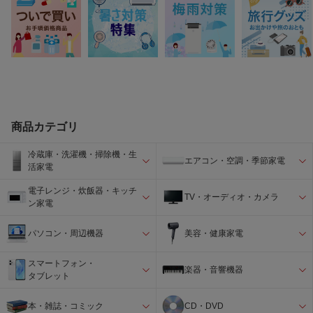
商品カテゴリ
冷蔵庫・洗濯機・掃除機・生
エアコン・空調・季節家電
活家電
電子レンジ・炊飯器・キッチ
TV・オーディオ・カメラ
ン家電
パソコン・周辺機器
美容・健康家電
スマートフォン・
楽器・音響機器
タブレット
本・雑誌・コミック
CD・DVD