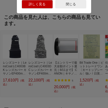
詳しく見る
閉じる
この商品を見た人は、こちらの商品も見てい
ます。
レンズコート｜Le
レンズコート｜Le
【エントリーで最
Bit Trade One｜ビ
任
nsCoat LC4003B
nsCoat LC4003D
大全額ポイント還
ットトレードワン
あ
K レンズカバー キ
C レンズカバー キ
元｜8/11まで】 C
〔キートップシー
つ
ヤノンEF400mm
ヤノンEF400mm
ANON｜キヤノン
ル〕強い！日英対
ー
F2.8L IS III USM用
F2.8L IS III USM用
バッテリーパッ
応転写式キートッ
ト
17,610円
22,100円
1,520円
（税
（税
（税
ブラック LC4003
デジタルカモ LC4
ク LP-E19[LPE1
プシールセット ブ
5
BK
込）
003DC
込）
9]
ルー DYKTSBL
込）
20,000円
6
（税
込）
込