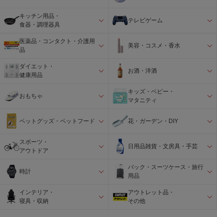
キッチン用品・
テレビゲーム
食器・調理器具
医薬品・コンタクト・介護用
美容・コスメ・香水
品
ダイエット・
お酒・洋酒
健康用品
キッズ・ベビー・
おもちゃ
マタニティ
ペットグッズ・ペットフード
花・ガーデン・DIY
スポーツ・
日用品雑貨・文房具・手芸
アウトドア
バック・スーツケース・旅行
時計
用品
インテリア・
アウトレット品・
寝具・収納
その他