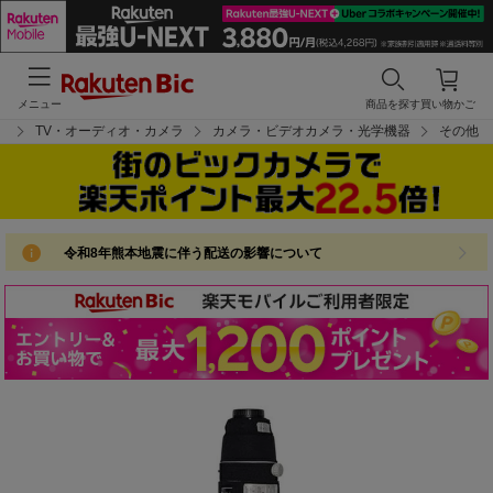
メニュー
商品を探す
買い物かご
プ
TV・オーディオ・カメラ
カメラ・ビデオカメラ・光学機器
その他
令和8年熊本地震に伴う配送の影響について