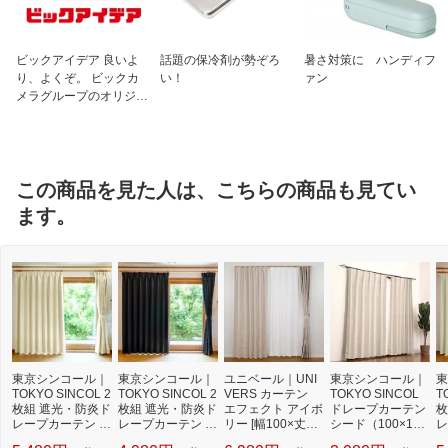
ビックアイデア 良いよ
話題の保冷剤が勢ぞろ
暑さ対策に ハンディフ
り、よくぞ。 ビックカ
い！
ァン
メラグループのオリジナ
ルブランド
この商品を見た人は、こちらの商品も見てい
ます。
東京シンコール｜
東京シンコール｜
ユニベール｜UNI
東京シンコール｜
東
TOKYO SINCOL 2
TOKYO SINCOL 2
VERS カーテン
TOKYO SINCOL
T
枚組 遮光・防炎ド
枚組 遮光・防炎ド
エフェクト アイボ
ドレープカーテン
枚
レープカーテン マ
レープカーテン マ
リー [幅100×丈17
シード（100×135
レ
ーク2 クリーム [幅
ーク2 ブラック [幅
8cm /遮光1級]
cm/シルバー）
ー