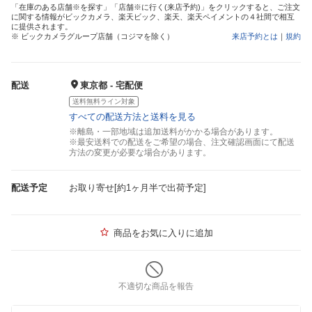
「在庫のある店舗※を探す」「店舗※に行く(来店予約)」をクリックすると、ご注文
に関する情報がビックカメラ、楽天ビック、楽天、楽天ペイメントの４社間で相互
に提供されます。
※ ビックカメラグループ店舗（コジマを除く）
来店予約とは
｜
規約
配送
東京都 - 宅配便
送料無料ライン対象
すべての配送方法と送料を見る
※離島・一部地域は追加送料がかかる場合があります。
※最安送料での配送をご希望の場合、注文確認画面にて配送
方法の変更が必要な場合があります。
配送予定
お取り寄せ[約1ヶ月半で出荷予定]
商品をお気に入りに追加
不適切な商品を報告