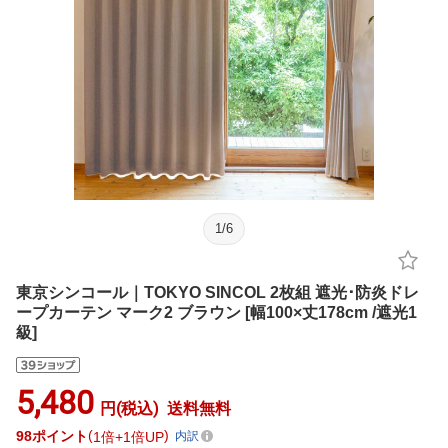
1
/
6
東京シンコール｜TOKYO SINCOL 2枚組 遮光･防炎ドレ
ープカーテン マーク2 ブラウン [幅100×丈178cm /遮光1
級]
5,480
円(税込)
送料無料
98
ポイント
1倍
1倍UP
内訳