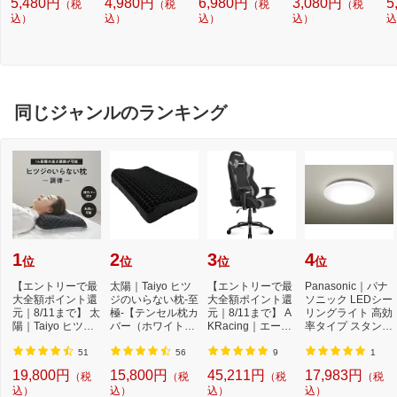
5,480円
4,980円
6,980円
3,080円
5
（税
（税
（税
（税
100×丈178cm /遮
100×丈135cm /遮
[
光1級]
込）
光1級]
込）
込）
込）
遮
込
同じジャンルのランキング
1
2
3
4
位
位
位
位
【エントリーで最
太陽｜Taiyo ヒツ
【エントリーで最
Panasonic｜パナ
大全額ポイント還
ジのいらない枕-至
大全額ポイント還
ソニック LEDシー
元｜8/11まで】 太
極-【テンセル枕カ
元｜8/11まで】 A
リングライト 高効
陽｜Taiyo ヒツジ
バー（ホワイト）
KRacing｜エーケ
率タイプ スタンダ
のいらない枕 -...
付き】
ーレーシング ゲ
ードシリーズ H
ー...
H...
51
56
9
1
19,800円
15,800円
45,211円
17,983円
（税
（税
（税
（税
込）
込）
込）
込）