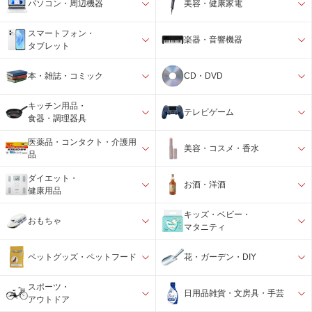
パソコン・周辺機器
美容・健康家電
スマートフォン・
楽器・音響機器
タブレット
本・雑誌・コミック
CD・DVD
キッチン用品・
テレビゲーム
食器・調理器具
医薬品・コンタクト・介護用
美容・コスメ・香水
品
ダイエット・
お酒・洋酒
健康用品
キッズ・ベビー・
おもちゃ
マタニティ
ペットグッズ・ペットフード
花・ガーデン・DIY
スポーツ・
日用品雑貨・文房具・手芸
アウトドア