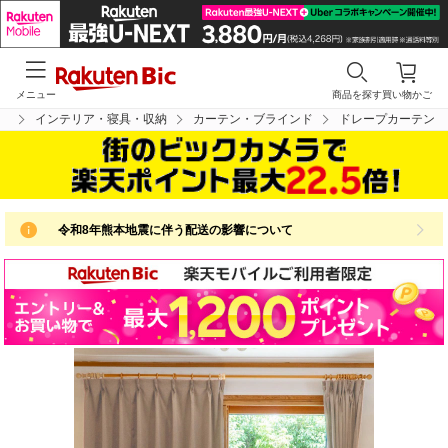
メニュー
商品を探す
買い物かご
プ
インテリア・寝具・収納
カーテン・ブラインド
ドレープカーテン
令和8年熊本地震に伴う配送の影響について