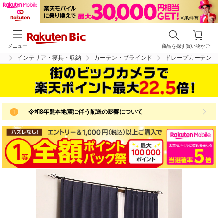
メニュー
商品を探す
買い物かご
プ
インテリア・寝具・収納
カーテン・ブラインド
ドレープカーテン
令和8年熊本地震に伴う配送の影響について