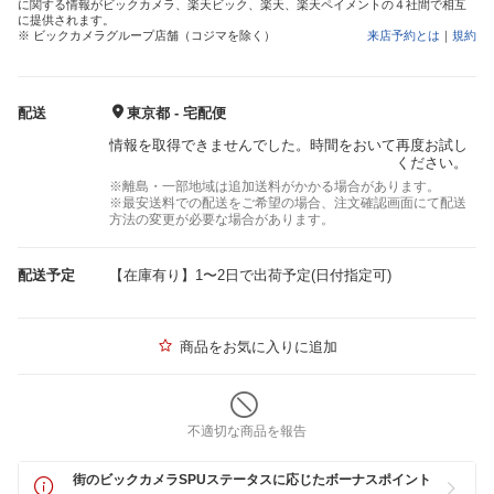
に関する情報がビックカメラ、楽天ビック、楽天、楽天ペイメントの４社間で相互
に提供されます。
※ ビックカメラグループ店舗（コジマを除く）
来店予約とは
｜
規約
配送
東京都 - 宅配便
情報を取得できませんでした。時間をおいて再度お試し
ください。
※離島・一部地域は追加送料がかかる場合があります。
※最安送料での配送をご希望の場合、注文確認画面にて配送
方法の変更が必要な場合があります。
配送予定
【在庫有り】1〜2日で出荷予定(日付指定可)
商品をお気に入りに追加
不適切な商品を報告
街のビックカメラSPUステータスに応じたボーナスポイント