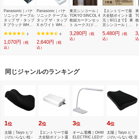
Panasonic｜パナ
Panasonic｜パナ
東京シンコール｜
【エントリーで最
東
ソニック テーブル
ソニック テーブル
TOKYO SINCOL 4
大全額ポイント還
T
タップ ザ・タップ
タップ ザ・タップ
枚組カーテンセッ
元｜8/11まで】 東
枚
X ブラック WHA2
X ホワイト WHA2
ト ルークス(ドレ
京シンコール｜TO
ト
523BKP [2.0m /3
5244WP [2.0m /4
ープ:100×178cm/
KYO SINCOL 2枚
ー
3,280円
5,480円
3
（税
（税
個口 /スイッチ無]
個口 /スイッチ付
ブラウン×2枚+レ
組 ドレープカーテ
ブ
3
6
[WHA2523BKP] p
き（個別）][WHA
ース:100×176cm/
込）
ン PSコナー(100×
込）
ー
込
1,070円
2,640円
（税
（税
anasonic
25244WP] panas
ホワイト×2枚)
200cm/ネイビー)
ホ
込）
込）
onic
同じジャンルのランキング
1
2
3
4
位
位
位
位
太陽｜Taiyo ヒツ
【エントリーで最
オーム電機｜OHM
太陽｜Taiyo ヒツ
ジのいらない枕 -
大全額ポイント還
ELECTRIC LEDデ
ジのいらない枕-至