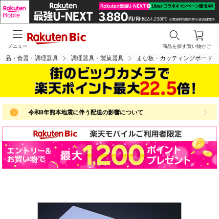
メニュー
商品を探す
買い物かご
用品・食器・調理器具
調理器具・製菓器具
まな板・カッティングボード
令和8年熊本地震に伴う配送の影響について