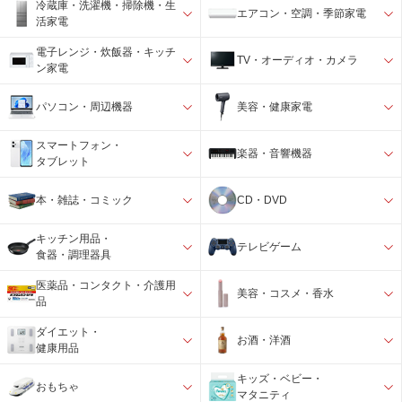
冷蔵庫・洗濯機・掃除機・生
エアコン・空調・季節家電
活家電
電子レンジ・炊飯器・キッチ
TV・オーディオ・カメラ
ン家電
パソコン・周辺機器
美容・健康家電
スマートフォン・
楽器・音響機器
タブレット
本・雑誌・コミック
CD・DVD
キッチン用品・
テレビゲーム
食器・調理器具
医薬品・コンタクト・介護用
美容・コスメ・香水
品
ダイエット・
お酒・洋酒
健康用品
キッズ・ベビー・
おもちゃ
マタニティ