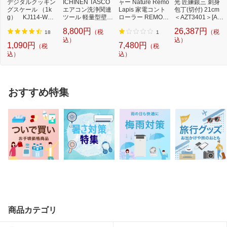
デジタルクッキン
ICHINEN TASCO
ャー Nature Remo
光 匠練銀三 刺身
グスケール （1k
エアコン洗浄関連
Lapis 家電コント
包丁(切付) 21cm
g） KJ114-WH
ツール 軽量型壁掛
ローラー REMO-2
＜AZT3401＞[AZT
ココナッツホワイ
用洗浄カバー 1枚
W3
3401]
8,800円
26,387円
（税
（税
ト[K...
T...
18
1
込）
込）
1,090円
7,480円
（税
（税
込）
込）
おすすめ特集
商品カテゴリ