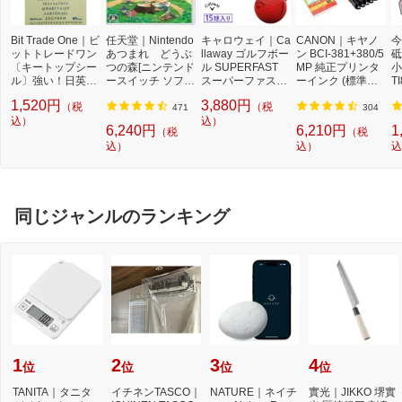
Bit Trade One｜ビ
任天堂｜Nintendo
キャロウェイ｜Ca
CANON｜キヤノ
今
ットトレードワン
あつまれ どうぶ
llaway ゴルフボー
ン BCI-381+380/5
砥
〔キートップシー
つの森[ニンテンド
ル SUPERFAST
MP 純正プリンタ
小
ル〕強い！日英対
ースイッチ ソフ
スーパーファスト
ーインク (標準容
TI
応転写式キートッ
ト]【Switch】
ボールドレッド [1
量) 5色パック[BCI
1,520円
3,880円
（税
（税
プシールセット ブ
5球]
3813805MP]
471
304
ルー DYKTSBL
込）
込）
6,240円
6,210円
1
（税
（税
込）
込）
込
同じジャンルのランキング
1
2
3
4
位
位
位
位
TANITA｜タニタ
イチネンTASCO｜
NATURE｜ネイチ
實光｜JIKKO 堺實