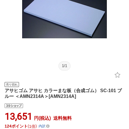
1
/
1
売り切れ
アサヒゴム アサヒ カラーまな板（合成ゴム） SC-101 ブ
ルー ＜AMN2314A＞[AMN2314A]
13,651
円(税込)
送料無料
124
ポイント
1倍
内訳