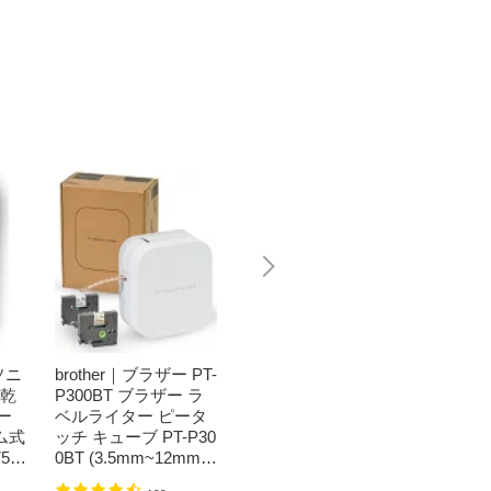
ソニ
brother｜ブラザー PT-
Bit Trade One｜ビッ
任天堂｜N
濯乾
P300BT ブラザー ラ
トトレードワン 〔キ
つまれ
ー
ベルライター ピータ
ートップシール〕強
森[ニ
ム式
ッチ キューブ PT-P30
い！日英対応転写式
ッチ ソ
50
0BT (3.5mm~12mm
キートップシールセ
h】
】
幅/TZeテープ) P-TOU
ット ブルー DYKTSB
1,520円
（税込）