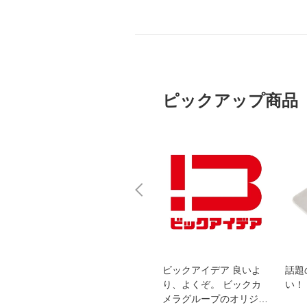
ピックアップ商品
スオー
おすすめ！REGZA 4K液
ビックアイデア 良いよ
話題
洗浄
晶テレビ
り、よくぞ。 ビックカ
い！
メラグループのオリジナ