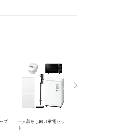
グッズ
一人暮らし向け家電セッ
オススメ！ヤマハ 電動
TEN
ト
アシスト自転車
ェア