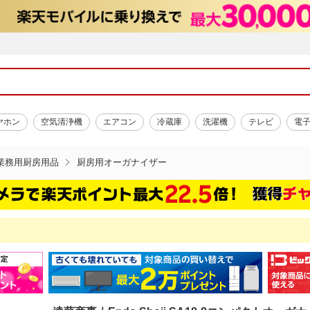
ヤホン
空気清浄機
エアコン
冷蔵庫
洗濯機
テレビ
電
業務用厨房用品
厨房用オーガナイザー