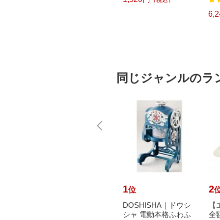
7
122
CH CUBE（ピータッ
L
チキューブ）[PTP300
6,578円
6,
）
（税込）
BT]
同じジャンルのラ
10
1
2
位
位
ERMO
遠藤商事｜Endo Shoji
DOSHISHA｜ドウシ
【
れるフラ
SA18-8ワンタッチう
シャ 電動本格ふわふ
全