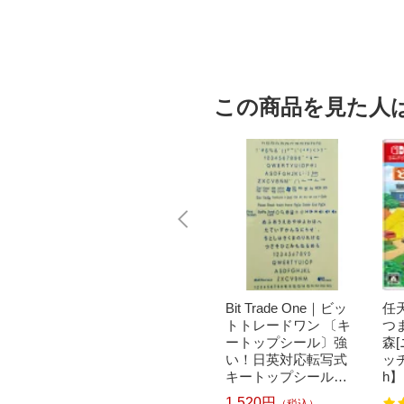
ルブランド
この商品を見た人
｜パナソニ
brother｜ブラザー PT-
Bit Trade One｜ビッ
任天
洗濯乾
P300BT ブラザー ラ
トトレードワン 〔キ
つ
クリー
ベルライター ピータ
ートップシール〕強
森
ドラム式
ッチ キューブ PT-P30
い！日英対応転写式
ッチ
 750
0BT (3.5mm~12mm
キートップシールセ
h】
pcp】
幅/TZeテープ) P-TOU
ット ブルー DYKTSB
1,520円
（税込）