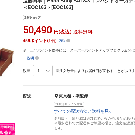
遠藤商事｜Endo Shoji SA18-8コンパクトオー
＜EOC163＞[EOC163]
50,490
円(税込)
送料無料
459
ポイント
1倍
内訳
上記ポイント倍率には、スーパーポイントアッププログラム分
-
説明
数量
※注文数量によりお届け日が変わることがあり
配送
東京都 - 宅配便
送料無料ライン対象
すべての配送方法と送料を見る
※離島・一部地域は追加送料がかかる場合があり
※最安送料での配送をご希望の場合、注文確認画
ます。