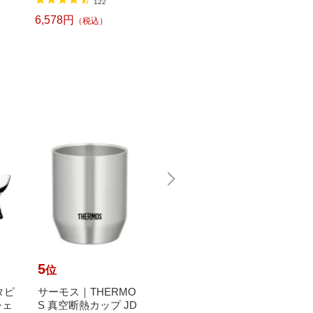
122
CH CUBE（ピータッ
L
チキューブ）[PTP300
6,578円
6,240
（税込）
BT]
5
6
7
位
位
位
 タピ
サーモス｜THERMO
よこやま｜YOKOYA
ののじ
シェ
S 真空断熱カップ JD
MA 燕人の匠 銅製マ
ャベピ