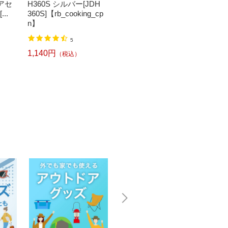
ペアセ
H360S シルバー[JDH
グカップ500ml AB-22
ン CB
..
360S]【rb_cooking_cp
6
n】
4,416円
（税込）
999円
5
1,140円
（税込）