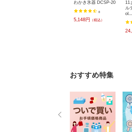
トDA
らごし 枠 21cm ＜BU
わかき氷器 DCSP-20
1
KSD-
L01021＞[BUL01021]
ルデ
8
ol...
2,519円
（税込）
5,148円
（税込）
24
）
おすすめ特集