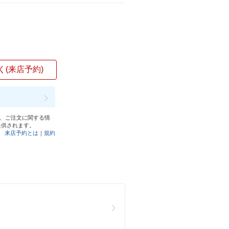
く(来店予約)
と、ご注文に関する情
提供されます。
来店予約とは
｜
規約