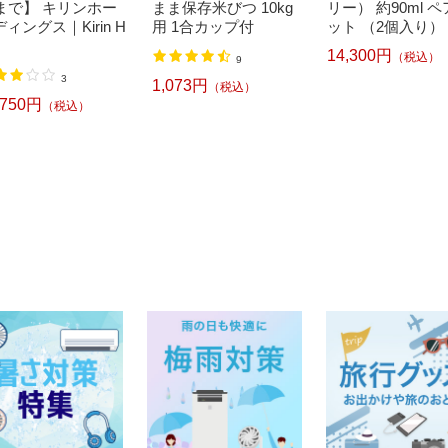
1まで】 キリンホー
まま保存米びつ 10kg
リー） 約90ml 
ィングス｜Kirin H
用 1合カップ付
ット （2個入り） [.
14,300円
（税込）
9
3
1,073円
（税込）
,750円
（税込）