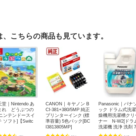
は、こちらの商品も見ています。
堂｜Nintendo あ
CANON｜キヤノン B
Panasonic｜パナ
まれ どうぶつの
CI-381+380/5MP 純正
ック ドラム式洗
[ニンテンドースイ
プリンターインク (標
燥機用洗濯槽クリ
 ソフト]【Switc
準容量) 5色パック[BC
ナー N-W2[ドラ
I3813805MP]
洗濯機 洗浄 洗剤 7
ml NW2]【rb_pcp