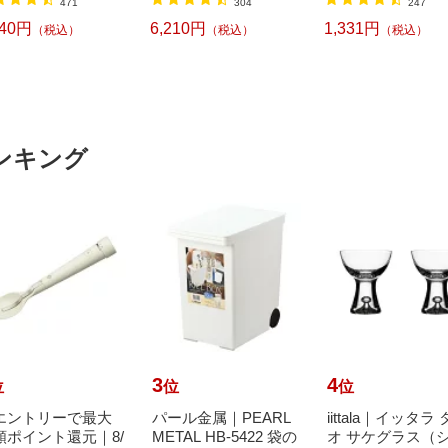
471
304
247
240円
6,210円
1,331円
（税込）
（税込）
（税込）
ンキング
3
4
位
位
位
エントリーで最大
パール金属｜PEARL
iittala｜イッタラ
額ポイント還元｜8/
METAL HB-5422 袋の
オ サケグラス（