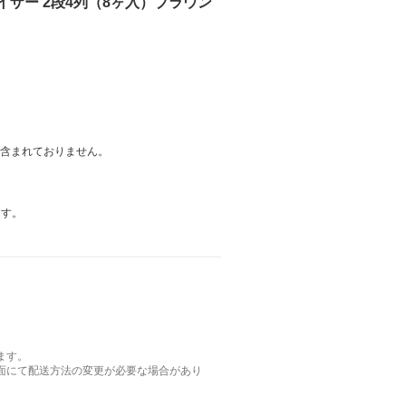
ガナイザー 2段4列（8ヶ入）ブラウン
は含まれておりません。
ます。
ます。
面にて配送方法の変更が必要な場合があり