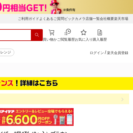
ご利用ガイド
よくあるご質問
ビックカメラ店舗一覧
会社概要
楽天市場
買い物かご
閲覧履歴
お気に入り
購入履歴
/
子レンジ
ログイン
楽天会員登録