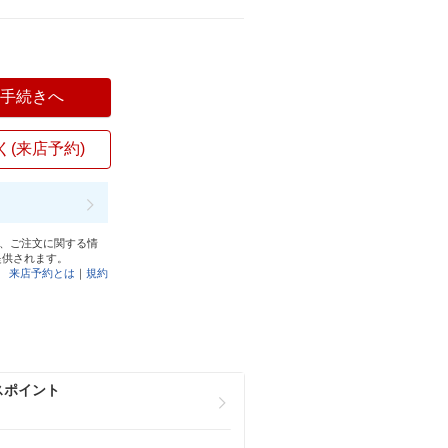
入手続きへ
く(来店予約)
と、ご注文に関する情
提供されます。
来店予約とは
｜
規約
スポイント