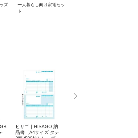
グッズ
一人暮らし向け家電セッ
オススメ！ヤマハ 電動
TEN
ト
アシスト自転車
ェア
GB
ヒサゴ｜HISAGO 納
ヒサゴ｜HISAGO 合
ヒサゴ｜
テ
品書［A4サイズ タテ
計請求書 A4タテ 2
0304