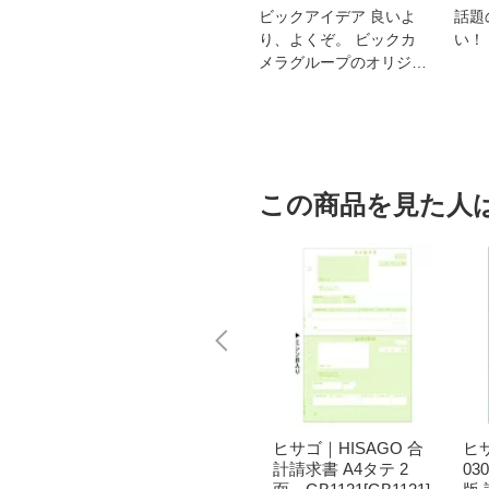
スオー
おすすめ！REGZA 4K液
ビックアイデア 良いよ
話題
洗浄
晶テレビ
り、よくぞ。 ビックカ
い！
メラグループのオリジナ
ルブランド
この商品を見た人
GO GB
ヒサゴ｜HISAGO 納
ヒサゴ｜HISAGO 合
ヒサ
A4タテ
品書［A4サイズ タテ
計請求書 A4タテ 2
03