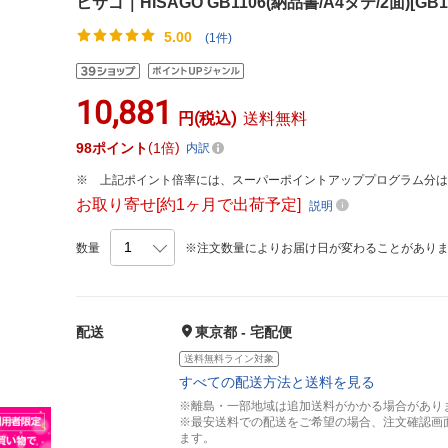
ヒサゴ｜HISAGO GB1106(納品書/A4タテ/2面)[GB11
5.00
(1件)
10,881
円(税込)
送料無料
98
ポイント
1倍
内訳
上記ポイント倍率には、スーパーポイントアッププログラム分
お取り寄せ[約1ヶ月で出荷予定]
説明
数量
※注文数量によりお届け日が変わることがあり
配送
東京都 - 宅配便
送料無料ライン対象
すべての配送方法と送料を見る
※離島・一部地域は追加送料がかかる場合があり
※最安送料での配送をご希望の場合、注文確認画
ます。