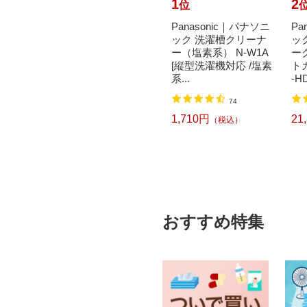
10
1
2
位
位
achi
花王｜Kao トイレク
Panasonic｜パナソニ
Pa
書 封
イックル 消臭ストロ
ック 洗濯槽クリーナ
ッ
ジタッ
ング つめかえ用 20枚
ー（塩素系） N-W1A
ー
00枚）
入 フレッシュハーブ
[縦型洗濯機対応 /塩素
ト
の香...
系...
-HD
2
74
618円
1,710円
21
込）
（税込）
（税込）
おすすめ特集