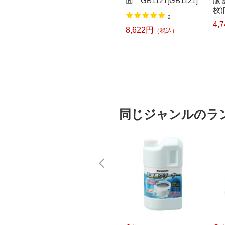
2面 /500枚］レーザー
面 GB1121[GB1121]
版 
GB1105[GB1105]
枚)[
2
4,
3
8,622円
）
（税込）
8,460円
（税込）
同じジャンルのラ