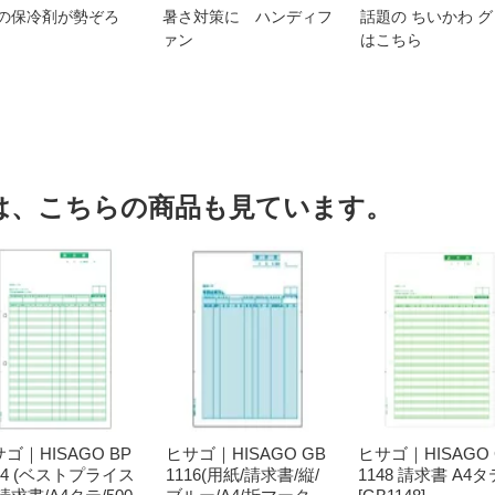
の保冷剤が勢ぞろ
暑さ対策に ハンディフ
話題の ちいかわ 
ァン
はこちら
は、こちらの商品も見ています。
ゴ｜HISAGO BP
ヒサゴ｜HISAGO GB
ヒサゴ｜HISAGO 
04 (ベストプライス
1116(用紙/請求書/縦/
1148 請求書 A4タ