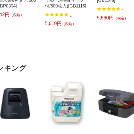
請求書/A4タテ/500
ブルー/A4/折マーク
[GB1148]
BP0304]
付/500枚入)[GB1116]
1
742円
（税込）
1
5,660円
（税込）
5,619円
（税込）
ンキング