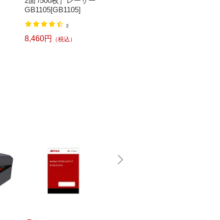
2面 /500枚］レーザー
面 GB1121[GB1121]
版 請求
GB1105[GB1105]
枚)[BP0
2
4,742
3
8,622円
（税込）
8,460円
（税込）