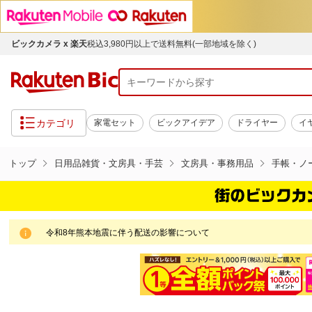
ビックカメラ x 楽天
税込3,980円以上で送料無料(一部地域を除く)
カテゴリ
家電セット
ビックアイデア
ドライヤー
イ
トップ
日用品雑貨・文房具・手芸
文房具・事務用品
手帳・ノ
令和8年熊本地震に伴う配送の影響について