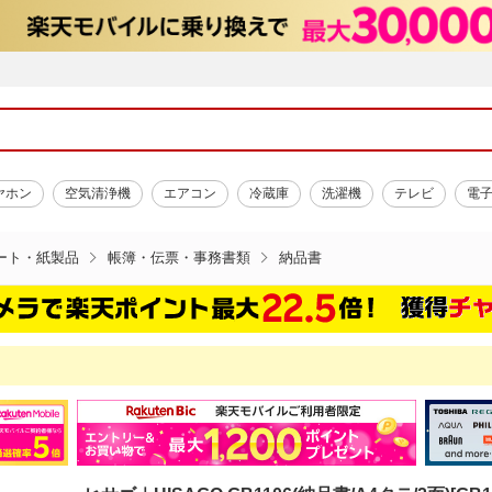
ヤホン
空気清浄機
エアコン
冷蔵庫
洗濯機
テレビ
電
ート・紙製品
帳簿・伝票・事務書類
納品書