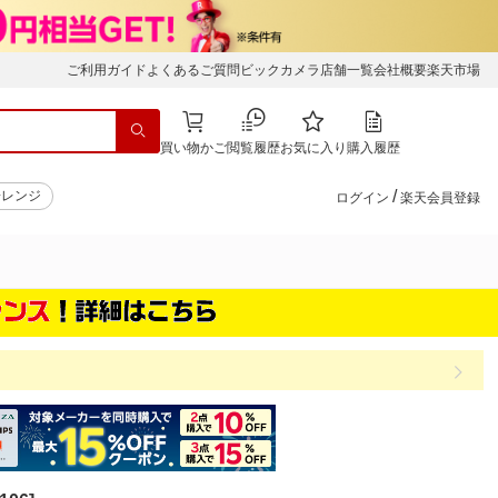
ご利用ガイド
よくあるご質問
ビックカメラ店舗一覧
会社概要
楽天市場
買い物かご
閲覧履歴
お気に入り
購入履歴
/
子レンジ
ログイン
楽天会員登録