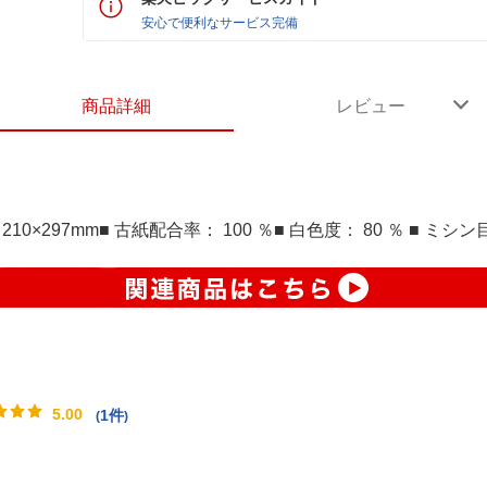
安心で便利なサービス完備
商品詳細
レビュー
テ 210×297mm■ 古紙配合率： 100 ％■ 白色度： 80 ％ ■
5.00
1件
(
)