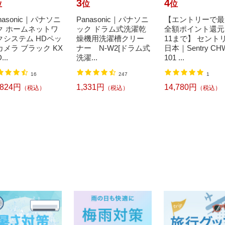
3
4
位
位
位
nasonic｜パナソニ
Panasonic｜パナソニ
【エントリーで最
ク ホームネットワ
ック ドラム式洗濯乾
全額ポイント還元｜
クシステム HDペッ
燥機用洗濯槽クリー
11まで】 セント
カメラ ブラック KX
ナー N-W2[ドラム式
日本｜Sentry CH
...
洗濯...
101 ...
16
247
1
,824円
1,331円
14,780円
（税込）
（税込）
（税込）