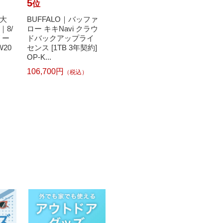
5
6
7
位
位
位
大
BUFFALO｜バッファ
日本技研工業｜NIPP
Joh
8/
ロー キキNavi クラウ
ON GIKEN INDUSTRI
カビキ
リー
ドバックアップライ
AL 紙ごみ収集袋 マチ
かえ
W20
センス [1TB 3年契約]
付 KG-10 茶色 [10枚]
【rb_
OP-K...
333円
（税込）
106,700円
（税込）
348円