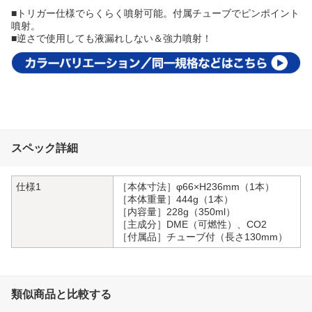
■トリガー仕様でらくらく噴射可能。付属チューブでピンポイント
噴射。
■逆さで使用しても液漏れしない＆強力噴射！
スペック詳細
仕様1
［本体寸法］φ66×H236mm（1本）
［本体重量］444g（1本）
［内容量］228g（350ml）
［主成分］DME（可燃性）、CO2
［付属品］チューブ付（長さ130mm）
類似商品と比較する