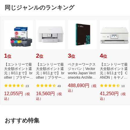
同じジャンルのランキング
1
2
3
4
位
位
位
位
【エントリーで最
【エントリーで最
ベクターワークス
【エントリーで最
大全額ポイント還
大全額ポイント還
ジャパン｜Vector
大全額ポイント還
元｜8/11まで】 br
元｜8/11まで】 br
works Japan Vect
元｜8/11まで】 C
other｜ブラザー L
other｜ブラザー D
orworks Architect
ANON｜キヤノン
C412XL-4PK 純...
CP-J529N 4色イ...
2026 スタンド...
5色インクジェッ
488,690円
（税
ト...
23
49
10
込）
12,055円
16,560円
41,250円
（税
（税
（税
込）
込）
込）
おすすめ特集