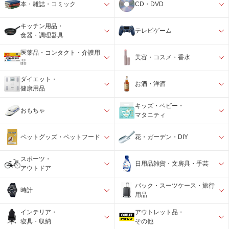
本・雑誌・コミック
CD・DVD
キッチン用品・
テレビゲーム
食器・調理器具
医薬品・コンタクト・介護用
美容・コスメ・香水
品
ダイエット・
お酒・洋酒
健康用品
キッズ・ベビー・
おもちゃ
マタニティ
ペットグッズ・ペットフード
花・ガーデン・DIY
スポーツ・
日用品雑貨・文房具・手芸
アウトドア
バック・スーツケース・旅行
時計
用品
インテリア・
アウトレット品・
寝具・収納
その他