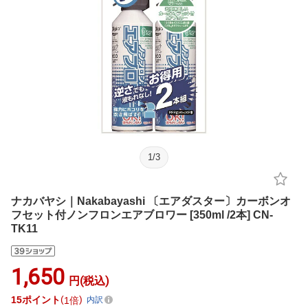
1
/
3
ナカバヤシ｜Nakabayashi 〔エアダスター〕カーボンオ
フセット付ノンフロンエアブロワー [350ml /2本] CN-
TK11
1,650
円(税込)
15
ポイント
1倍
内訳