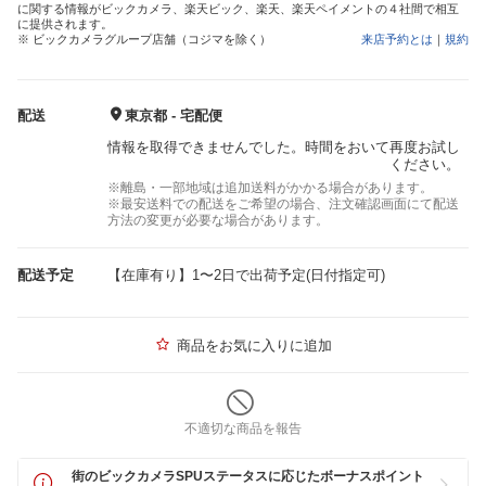
に関する情報がビックカメラ、楽天ビック、楽天、楽天ペイメントの４社間で相互
に提供されます。
※ ビックカメラグループ店舗（コジマを除く）
来店予約とは
｜
規約
配送
東京都 - 宅配便
情報を取得できませんでした。時間をおいて再度お試し
ください。
※離島・一部地域は追加送料がかかる場合があります。
※最安送料での配送をご希望の場合、注文確認画面にて配送
方法の変更が必要な場合があります。
配送予定
【在庫有り】1〜2日で出荷予定(日付指定可)
商品をお気に入りに追加
不適切な商品を報告
街のビックカメラSPUステータスに応じたボーナスポイント