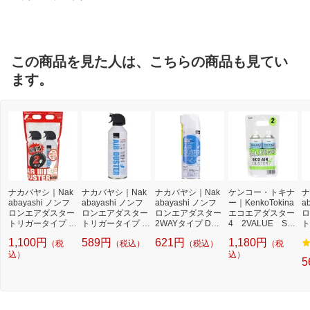
ルブランド
この商品を見た人は、こちらの商品も見てい
ます。
ナカバヤシ｜Nak
ナカバヤシ｜Nak
ナカバヤシ｜Nak
ケンコー・トキナ
ナ
abayashi ノンフ
abayashi ノンフ
abayashi ノンフ
ー｜KenkoTokina
a
ロンエアダスター
ロンエアダスター
ロンエアダスター
エコエアダスター
ロ
トリガータイプ 2
トリガータイプ D
2WAYタイプ DGC
4 2VALUE SET
ト
本組 DGC-JB102
GC-JB10[DGCJB
-JB12[DGCJB12]
KCA-D01ST KC
G
1,100円
589円
621円
1,180円
（税
（税込）
（税込）
（税
P[DGCJB102P]
10]
A-D01ST
込）
込）
5