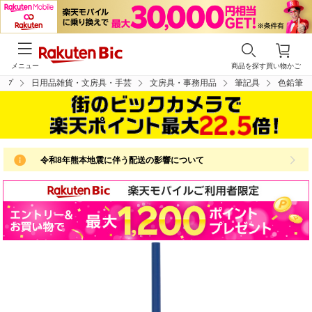
メニュー
商品を探す
買い物かご
ップ
日用品雑貨・文房具・手芸
文房具・事務用品
筆記具
色鉛筆
令和8年熊本地震に伴う配送の影響について