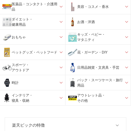
医薬品・コンタクト・介護用
美容・コスメ・香水
品
ダイエット・
お酒・洋酒
健康用品
キッズ・ベビー・
おもちゃ
マタニティ
ペットグッズ・ペットフード
花・ガーデン・DIY
スポーツ・
日用品雑貨・文房具・手芸
アウトドア
バック・スーツケース・旅行
時計
用品
インテリア・
アウトレット品・
寝具・収納
その他
楽天ビックの特徴