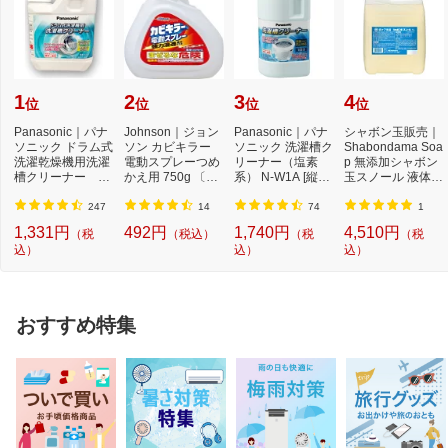
1
2
3
4
位
位
位
位
Panasonic｜パナ
Johnson｜ジョン
Panasonic｜パナ
シャボン玉販売｜
ソニック ドラム式
ソン カビキラー
ソニック 洗濯槽ク
Shabondama Soa
洗濯乾燥機用洗濯
電動スプレーつめ
リーナー（塩素
p 無添加シャボン
槽クリーナー N-
かえ用 750g 〔お
系） N-W1A [縦型
玉スノール 液体タ
W2[ドラム式洗
風呂用洗剤〕【rb
洗濯機対応 /塩素
イプ 本体 5L
濯...
_...
系...
247
14
74
1
1,331円
492円
1,740円
4,510円
（税
（税込）
（税
（税
込）
込）
込）
おすすめ特集