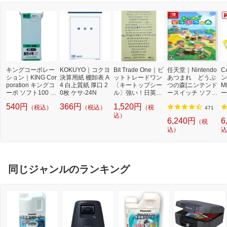
キングコーポレー
KOKUYO｜コクヨ
Bit Trade One｜ビ
任天堂｜Nintendo
C
ション｜KING Cor
決算用紙 棚卸表 A
ットトレードワン
あつまれ どうぶ
ン
poration キングコ
4 白上質紙 厚口 2
〔キートップシー
つの森[ニンテンド
M
ーポ ソフト100 長
0枚 ケサ-24N
ル〕強い！日英対
ースイッチ ソフ
ー
形4号 80g ブルー
応転写式キートッ
ト]【Switch】
量
540円
366円
1,520円
（税込）
（税込）
（税
N4S80B
プシールセット ブ
3
471
ルー DYKTSBL
込）
6,240円
6
（税
込）
込
同じジャンルのランキング