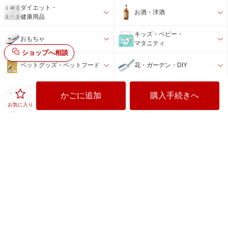
ダイエット・
お酒・洋酒
健康用品
キッズ・ベビー・
おもちゃ
マタニティ
ショップへ相談
ペットグッズ・ペットフード
花・ガーデン・DIY
スポーツ・
日用品雑貨・文房具・手芸
かごに追加
購入手続きへ
アウトドア
お気に入り
バック・スーツケース・旅行
時計
用品
インテリア・
アウトレット品・
寝具・収納
その他
楽天ビックの特徴
お得な情報