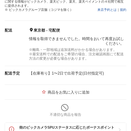
に関する情報がビックカメラ、楽天ビック、楽天、楽天ペイメントの４社間で相互
に提供されます。
※ ビックカメラグループ店舗（コジマを除く）
来店予約とは
｜
規約
配送
東京都 - 宅配便
情報を取得できませんでした。時間をおいて再度お試し
ください。
※離島・一部地域は追加送料がかかる場合があります。
※最安送料での配送をご希望の場合、注文確認画面にて配送
方法の変更が必要な場合があります。
配送予定
【在庫有り】1〜2日で出荷予定(日付指定可)
商品をお気に入りに追加
不適切な商品を報告
街のビックカメラSPUステータスに応じたボーナスポイント