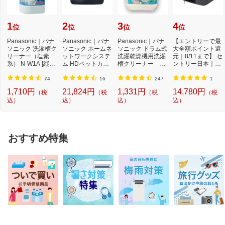
1
2
3
4
位
位
位
位
Panasonic｜パナ
Panasonic｜パナ
Panasonic｜パナ
【エントリーで最
ソニック 洗濯槽ク
ソニック ホームネ
ソニック ドラム式
大全額ポイント還
リーナー（塩素
ットワークシステ
洗濯乾燥機用洗濯
元｜8/11まで】 セ
系） N-W1A [縦型
ム HDペットカメ
槽クリーナー N-
ントリー日本｜Se
洗濯機対応 /塩素
ラ ブラック KX-H
W2[ドラム式洗
ntry CHW20101 ...
系...
D...
濯...
74
16
247
1
1,710円
21,824円
1,331円
14,780円
（税
（税
（税
（税
込）
込）
込）
込）
おすすめ特集