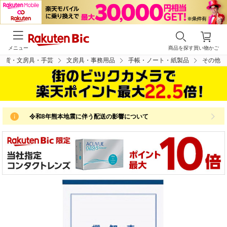
メニュー
商品を探す
買い物かご
雑貨・文房具・手芸
文房具・事務用品
手帳・ノート・紙製品
その他
令和8年熊本地震に伴う配送の影響について