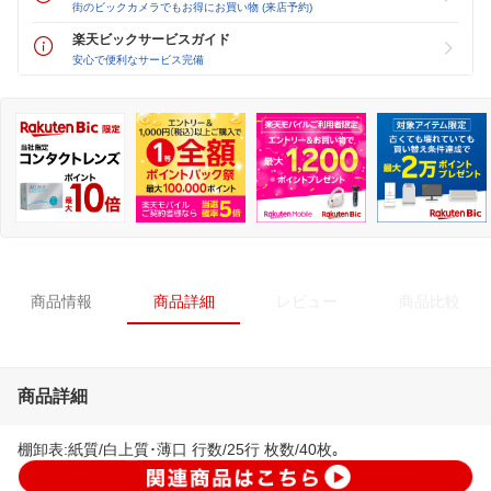
街のビックカメラでもお得にお買い物 (来店予約)
楽天ビックサービスガイド
安心で便利なサービス完備
商品情報
商品詳細
レビュー
商品比較
商品詳細
棚卸表:紙質/白上質･薄口 行数/25行 枚数/40枚｡