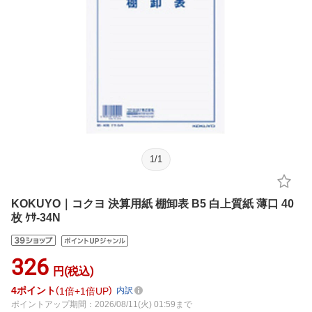
1
/
1
KOKUYO｜コクヨ 決算用紙 棚卸表 B5 白上質紙 薄口 40
枚 ｹｻ-34N
326
円(税込)
4
ポイント
1倍
1倍UP
内訳
ポイントアップ期間：2026/08/11(火) 01:59まで