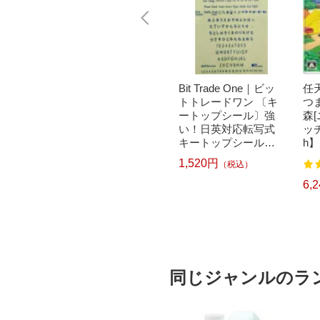
｜パナソニ
brother｜ブラザー PT-
Bit Trade One｜ビッ
任天
洗濯乾
P300BT ブラザー ラ
トトレードワン 〔キ
つ
クリー
ベルライター ピータ
ートップシール〕強
森
ドラム式
ッチ キューブ PT-P30
い！日英対応転写式
ッチ
 750
0BT (3.5mm~12mm
キートップシールセ
h】
pcp】
幅/TZeテープ) P-TOU
ット ブルー DYKTSB
1,520円
（税込）
7
122
CH CUBE（ピータッ
L
チキューブ）[PTP300
5,967円
6,
）
（税込）
BT]
同じジャンルのラ