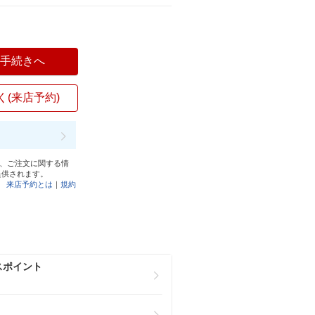
入手続きへ
く(来店予約)
と、ご注文に関する情
提供されます。
来店予約とは
｜
規約
スポイント