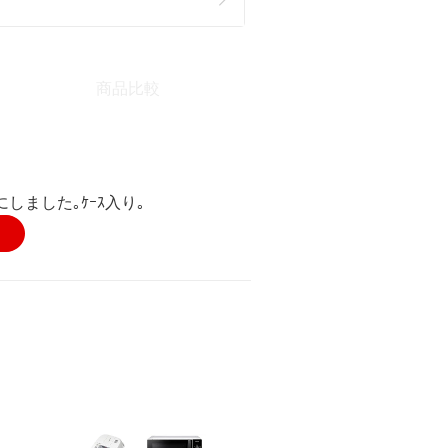
商品比較
しました｡ｹｰｽ入り｡