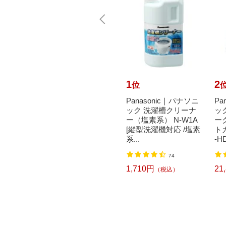
10
1
2
位
位
achi
花王｜Kao トイレク
Panasonic｜パナソニ
Pa
書 封
イックル 消臭ストロ
ック 洗濯槽クリーナ
ッ
ジタッ
ング つめかえ用 20枚
ー（塩素系） N-W1A
ー
00枚）
入 フレッシュハーブ
[縦型洗濯機対応 /塩素
ト
の香...
系...
-HD
2
74
618円
1,710円
21
込）
（税込）
（税込）