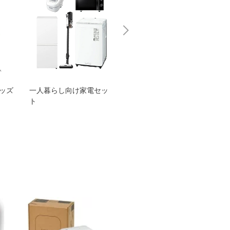
グッズ
一人暮らし向け家電セッ
オススメ！ヤマハ 電動
TEN
ト
アシスト自転車
ェア