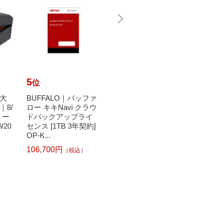
5
6
7
位
位
位
大
BUFFALO｜バッファ
日本技研工業｜NIPP
Joh
8/
ロー キキNavi クラウ
ON GIKEN INDUSTRI
カビキ
リー
ドバックアップライ
AL 紙ごみ収集袋 マチ
かえ
W20
センス [1TB 3年契約]
付 KG-10 茶色 [10枚]
【rb_
OP-K...
333円
（税込）
106,700円
（税込）
348円