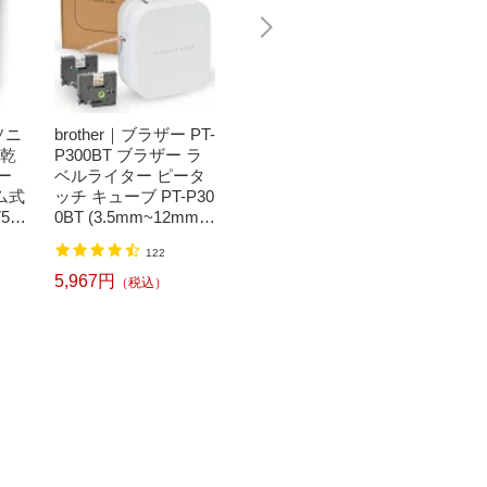
ソニ
brother｜ブラザー PT-
Bit Trade One｜ビッ
任天堂｜N
濯乾
P300BT ブラザー ラ
トトレードワン 〔キ
つまれ
ー
ベルライター ピータ
ートップシール〕強
森[ニ
ム式
ッチ キューブ PT-P30
い！日英対応転写式
ッチ ソ
50
0BT (3.5mm~12mm
キートップシールセ
h】
】
幅/TZeテープ) P-TOU
ット ブルー DYKTSB
1,520円
（税込）
122
CH CUBE（ピータッ
L
チキューブ）[PTP300
5,967円
6,240
（税込）
BT]