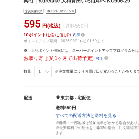
呉竹｜Kuretake 大和青田いろは印へ KO906-29
595
円(税込)
+送料550円
10
ポイント
1倍
1倍UP
内訳
ポイントアップ期間：2026/08/11(火) 01:59まで
上記ポイント倍率には、スーパーポイントアッププログラム分
お取り寄せ[約1ヶ月で出荷予定]
説明
数量
※注文数量によりお届け日が変わることがありま
配送
東京都 - 宅配便
送料550円
すべての配送方法と送料を見る
※離島・一部地域は追加送料がかかる場合があり
※最安送料での配送をご希望の場合、注文確認画
ます。