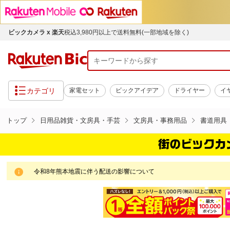
ビックカメラ x 楽天
税込3,980円以上で送料無料(一部地域を除く)
カテゴリ
家電セット
ビックアイデア
ドライヤー
イ
トップ
日用品雑貨・文房具・手芸
文房具・事務用品
書道用具
令和8年熊本地震に伴う配送の影響について