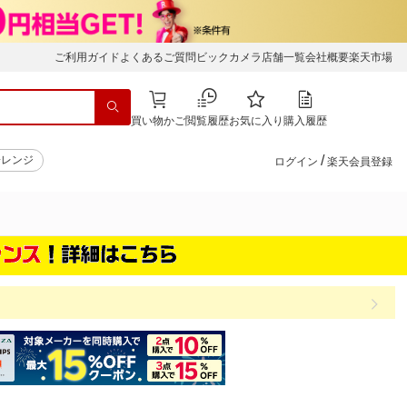
ご利用ガイド
よくあるご質問
ビックカメラ店舗一覧
会社概要
楽天市場
買い物かご
閲覧履歴
お気に入り
購入履歴
/
子レンジ
ログイン
楽天会員登録