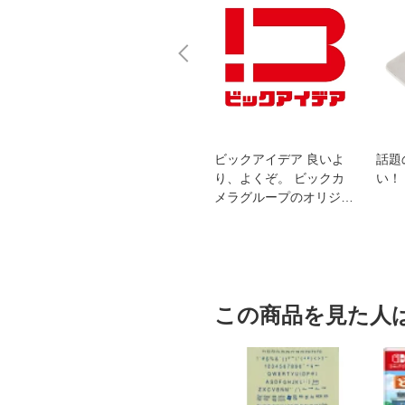
スオー
おすすめ！REGZA 4K液
ビックアイデア 良いよ
話題
洗浄
晶テレビ
り、よくぞ。 ビックカ
い！
メラグループのオリジナ
ルブランド
この商品を見た人