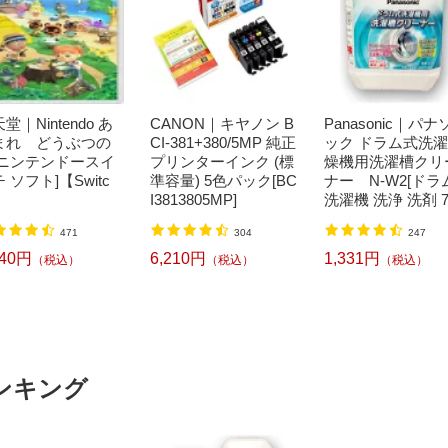
堂｜Nintendo あ
CANON｜キヤノン B
Panasonic｜パナ
まれ どうぶつの
CI-381+380/5MP 純正
ック ドラム式洗
[ニンテンドースイ
プリンターインク (標
燥機用洗濯槽クリ
 ソフト]【Switc
準容量) 5色パック[BC
ナー N-W2[ドラ
I3813805MP]
洗濯機 洗浄 洗剤 7
ml NW2]【rb_pcp
471
304
247
240円
6,210円
1,331円
（税込）
（税込）
（税込）
ンキング