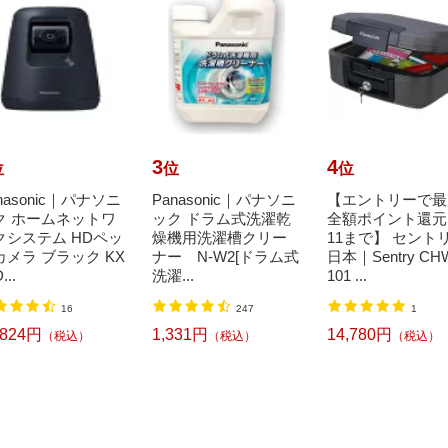
3
4
位
位
位
nasonic｜パナソニ
Panasonic｜パナソニ
【エントリーで最
ク ホームネットワ
ック ドラム式洗濯乾
全額ポイント還元｜
クシステム HDペッ
燥機用洗濯槽クリー
11まで】 セント
カメラ ブラック KX
ナー N-W2[ドラム式
日本｜Sentry CH
...
洗濯...
101 ...
16
247
1
,824円
1,331円
14,780円
（税込）
（税込）
（税込）