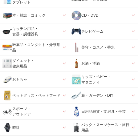
タブレット
本・雑誌・コミック
CD・DVD
キッチン用品・
テレビゲーム
食器・調理器具
医薬品・コンタクト・介護用
美容・コスメ・香水
品
ダイエット・
お酒・洋酒
健康用品
キッズ・ベビー・
おもちゃ
マタニティ
ペットグッズ・ペットフード
花・ガーデン・DIY
スポーツ・
日用品雑貨・文房具・手芸
アウトドア
バック・スーツケース・旅行
時計
用品