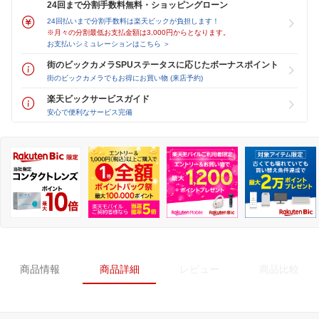
24回まで分割手数料無料・ショッピングローン
24回払いまで分割手数料は楽天ビックが負担します！
※月々の分割最低お支払金額は3,000円からとなります。
お支払いシミュレーションはこちら ＞
街のビックカメラSPUステータスに応じたボーナスポイント
街のビックカメラでもお得にお買い物 (来店予約)
楽天ビックサービスガイド
安心で便利なサービス完備
商品情報
商品詳細
レビュー
商品比較