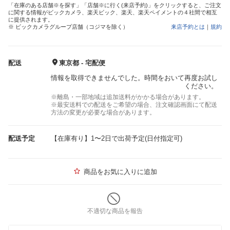
「在庫のある店舗※を探す」「店舗※に行く(来店予約)」をクリックすると、ご注文
に関する情報がビックカメラ、楽天ビック、楽天、楽天ペイメントの４社間で相互
に提供されます。
※ ビックカメラグループ店舗（コジマを除く）
来店予約とは
｜
規約
配送
東京都 - 宅配便
情報を取得できませんでした。時間をおいて再度お試し
ください。
※離島・一部地域は追加送料がかかる場合があります。
※最安送料での配送をご希望の場合、注文確認画面にて配送
方法の変更が必要な場合があります。
配送予定
【在庫有り】1〜2日で出荷予定(日付指定可)
商品をお気に入りに追加
不適切な商品を報告