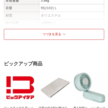
本体重量
3.8kg
容量
95(/102) L
材質
ポリエステル
旅行日数
1週間以上
TSAロック
TSAロック搭載
つづきを見る
フロントオープン
フロントオープンあり
仕様1
拡張時102L対応の大容量。高品質ポリエ
ステル使用で約3.8kgと軽量
仕様2
取り外し可能なルーフ付き内装仕切り
は、旅先で吊るして使用可能。
ピックアップ商品
仕様3
4輪ダブルホイールキャスターは重い荷
物を快適に運べます。