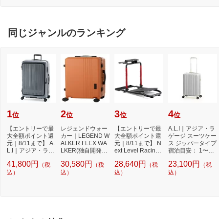
同じジャンルのランキング
1
2
3
4
位
位
位
位
【エントリーで最
レジェンドウォー
【エントリーで最
A.L.I｜アジア・ラ
大全額ポイント還
カー｜LEGEND W
大全額ポイント還
ゲージ スーツケー
元｜8/11まで】 A.
ALKER FLEX WA
元｜8/11まで】 N
ス ジッパータイプ
L.I｜アジア・ラゲ
LKER(独自開発キ
ext Level Racing
宿泊目安： 1〜3
ージ スーツケ...
ャスター)搭載 ト
｜ネクストレベ
日間 038L 超...
41,800円
30,580円
28,640円
23,100円
（税
（税
（税
（税
ランク...
ル...
込）
込）
込）
込）