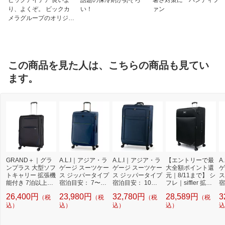
ビックアイデア 良いよ
話題の保冷剤が勢ぞろ
暑さ対策に ハンディフ
り、よくぞ。 ビックカ
い！
ァン
メラグループのオリジナ
ルブランド
この商品を見た人は、こちらの商品も見てい
ます。
GRAND＋｜グラ
A.L.I｜アジア・ラ
A.L.I｜アジア・ラ
【エントリーで最
A
ンプラス 大型ソフ
ゲージ スーツケー
ゲージ スーツケー
大全額ポイント還
ゲ
トキャリー 拡張機
ス ジッパータイプ
ス ジッパータイプ
元｜8/11まで】 シ
ス
能付き 7泊以上に
宿泊目安： 7〜9
宿泊目安： 10日
フレ｜siffler 拡張
宿
オススメ 【95/10
日間 90L 拡張可能
間以上 153L 拡張
式ソフトキャリー
間
26,400円
23,980円
32,780円
28,589円
3
（税
（税
（税
（税
2L】 ブラック/ブ
ダブルキャスター
可能 ダブルキャス
LLサイズ ブラッ
可
ルー 62-86992 [T
込）
TRIPLAYER ネイ
込）
ター TRIPLAYER
込）
ク ESC3119-83
込）
タ
込
SAロック搭載]
ビー ALP-7120-28
ネイビー ALP-711
グ
0-29
2