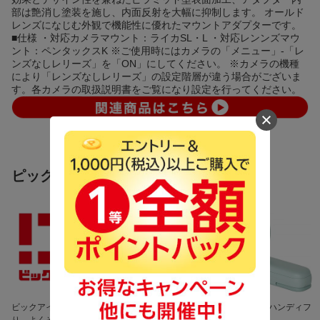
部は艶消し塗装を施し、内面反射を大幅に抑制します。 オールド
レンズになじむ外観で機能性に優れたマウントアダプターです。
■仕様 ・対応カメラマウント：ライカSL・L ・対応レンンズマウ
ント：ペンタックスK ※ご使用時にはカメラの「メニュー」-「レ
ンズなしレリーズ」を「ON」にしてください。 ※カメラの機種
により「レンズなしレリーズ」の設定階層が違う場合がございま
す。各カメラの取扱説明書をご覧になり設定を行ってください。
ピックアップ商品
ビックアイデア 良いよ
話題の保冷剤が勢ぞろ
暑さ対策に ハンディフ
り、よくぞ。 ビックカ
い！
ァン