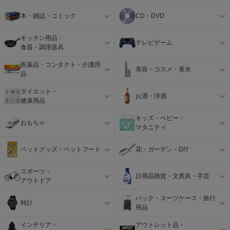
本・雑誌・コミック
CD・DVD
キッチン用品・
テレビゲーム
食器・調理器具
医薬品・コンタクト・介護用
美容・コスメ・香水
品
ダイエット・
お酒・洋酒
健康用品
キッズ・ベビー・
おもちゃ
マタニティ
ペットグッズ・ペットフード
花・ガーデン・DIY
スポーツ・
日用品雑貨・文房具・手芸
アウトドア
バック・スーツケース・旅行
時計
用品
インテリア・
アウトレット品・