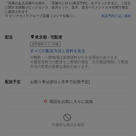
「在庫のある店舗※を探す」「店舗※に行く(来店予約)」をクリックすると、ご注文
に関する情報がビックカメラ、楽天ビック、楽天、楽天ペイメントの４社間で相互
に提供されます。
※ ビックカメラグループ店舗（コジマを除く）
来店予約とは
｜
規約
配送
東京都 - 宅配便
送料無料ライン対象
すべての配送方法と送料を見る
※離島・一部地域は追加送料がかかる場合があります。
※最安送料での配送をご希望の場合、注文確認画面にて配送
方法の変更が必要な場合があります。
配送予定
お取り寄せ[約1ヶ月半で出荷予定]
商品をお気に入りに追加
不適切な商品を報告