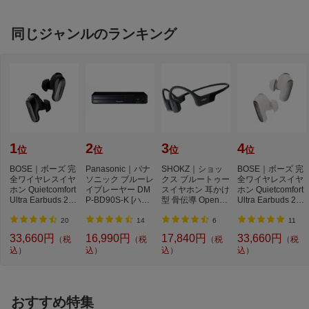
同じジャンルのランキング
1
2
3
4
位
位
位
位
BOSE｜ボーズ 完
Panasonic｜パナ
SHOKZ｜ショッ
BOSE｜ボーズ 完
全ワイヤレスイヤ
ソニック ブルーレ
クス ブルートゥー
全ワイヤレスイヤ
ホン Quietcomfort
イプレーヤー DM
スイヤホン 耳かけ
ホン Quietcomfort
Ultra Earbuds 2nd
P-BD90S-K [ハイ
型 骨伝導 OpenRu
Ultra Earbuds 2nd
Gen BLACK QC
レゾ対応 /再生専
n ブラック SKZ-E
Gen WHITE SM
U...
用...
P...
O...
20
14
6
11
33,660円
16,990円
17,840円
33,660円
（税
（税
（税
（税
込）
込）
込）
込）
おすすめ特集