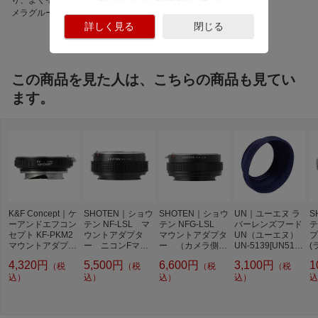
メラグループのオリジナ
ルブランド
詳しく見る
閉じる
この商品を見た人は、こちらの商品も見てい
ます。
K&F Concept｜ケ
SHOTEN｜ショウ
SHOTEN｜ショウ
UN｜ユーエヌ ラ
S
ーアンドエフコン
テン NF-LSL マ
テン NFG-LSL
バーレンズフード
テ
セプト KF-PKM2
ウントアダプタ
マウントアダプタ
UN（ユーエヌ）
プ
マウントアダプタ
ー ニコンFマウ
ー （カメラ側：
UN-5139[UN513
(
ー （カメラ側：
ントレンズ → ラ
ライカSLL レン
9]
ト
4,320円
5,500円
6,600円
3,100円
1
（税
（税
（税
（税
ライカM レンズ
イカSL.Lマウント
ズ側：ニコンF（G
ー
側：ペンタックス
込）
変換 NF-LSL
込）
タイプ対応）） N
込）
込）
換
込
Kマウント） KF-P
FG-LSL
能
KM2