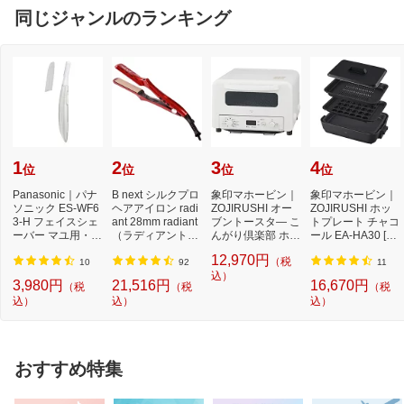
同じジャンルのランキング
1
2
3
4
位
位
位
位
Panasonic｜パナ
B next シルクプロ
象印マホービン｜
象印マホービン｜
ソニック ES-WF6
ヘアアイロン radi
ZOJIRUSHI オー
ZOJIRUSHI ホッ
3-H フェイスシェ
ant 28mm radiant
ブントースタ— こ
トプレート チャコ
ーバー マユ用・ウ
（ラディアント）
んがり倶楽部 ホワ
ール EA-HA30 [プ
ブ毛用 フェイス
レッド LM125-...
イト EQ-HM30
レート3枚]
12,970円
（税
フ...
10
92
11
込）
3,980円
21,516円
16,670円
（税
（税
（税
込）
込）
込）
おすすめ特集