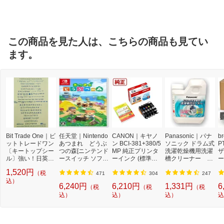
ルブランド
この商品を見た人は、こちらの商品も見てい
ます。
Bit Trade One｜ビ
任天堂｜Nintendo
CANON｜キヤノ
Panasonic｜パナ
b
ットトレードワン
あつまれ どうぶ
ン BCI-381+380/5
ソニック ドラム式
P
〔キートップシー
つの森[ニンテンド
MP 純正プリンタ
洗濯乾燥機用洗濯
ザ
ル〕強い！日英対
ースイッチ ソフ
ーインク (標準容
槽クリーナー N-
ー
応転写式キートッ
ト]【Switch】
量) 5色パック[BCI
W2[ドラム式洗濯
ュ
1,520円
（税
プシールセット ブ
3813805MP]
機 洗浄 洗剤 750m
T
471
304
247
ルー DYKTSBL
込）
l NW2]【rb_pcp】
幅
6,240円
6,210円
1,331円
6
（税
（税
（税
O
込）
込）
込）
込
ー
ブ