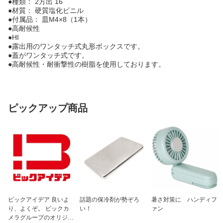
●種類： 2方出 16
●材質： 硬質塩化ビニル
●付属品： 皿M4×8（1本）
●高耐候性
●HI
●露出用のワンタッチ式丸形ボックスです。
●蓋がワンタッチ式です。
●高耐候性・耐衝撃性の樹脂を使用しております。
ピックアップ商品
ビックアイデア 良いよ
話題の保冷剤が勢ぞろ
暑さ対策に ハンディフ
り、よくぞ。 ビックカ
い！
ァン
メラグループのオリジナ