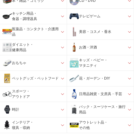
本・雑誌・コミック
CD・DVD
キッチン用品・
テレビゲーム
食器・調理器具
医薬品・コンタクト・介護用
美容・コスメ・香水
品
ダイエット・
お酒・洋酒
健康用品
キッズ・ベビー・
おもちゃ
マタニティ
ペットグッズ・ペットフード
花・ガーデン・DIY
スポーツ・
日用品雑貨・文房具・手芸
アウトドア
バック・スーツケース・旅行
時計
用品
インテリア・
アウトレット品・
寝具・収納
その他