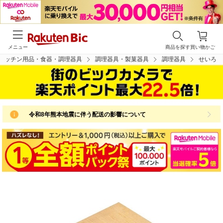
メニュー
商品を探す
買い物かご
キッチン用品・食器・調理器具
調理器具・製菓器具
調理器具
せいろ
令和8年熊本地震に伴う配送の影響について