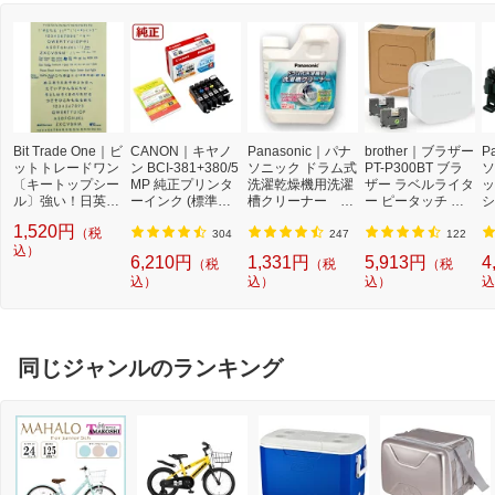
Bit Trade One｜ビ
CANON｜キヤノ
Panasonic｜パナ
brother｜ブラザー
P
ットトレードワン
ン BCI-381+380/5
ソニック ドラム式
PT-P300BT ブラ
ソ
〔キートップシー
MP 純正プリンタ
洗濯乾燥機用洗濯
ザー ラベルライタ
ッ
ル〕強い！日英対
ーインク (標準容
槽クリーナー N-
ー ピータッチ キ
シ
応転写式キートッ
量) 5色パック[BCI
W2[ドラム式洗濯
ューブ PT-P300B
9
1,520円
（税
プシールセット ブ
3813805MP]
機 洗浄 洗剤 750m
T (3.5mm~12mm
セ
304
247
122
ルー DYKTSBL
込）
l NW2]【rb_pcp】
幅/TZeテープ) P-T
ー
6,210円
1,331円
5,913円
4
（税
（税
（税
OUCH CUBE（ピ
ラ
込）
込）
込）
込
ータッチキュー
01
ブ）[PTP300BT]
同じジャンルのランキング