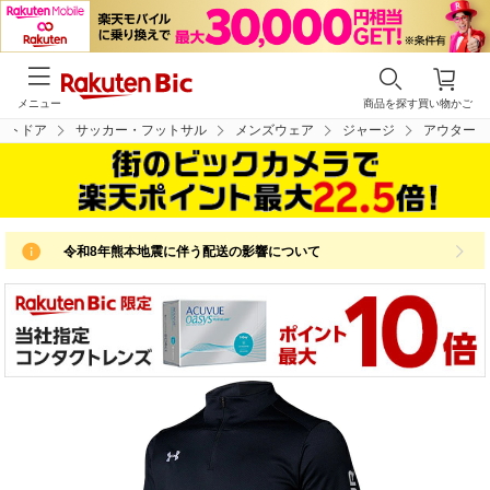
メニュー
商品を探す
買い物かご
ウトドア
サッカー・フットサル
メンズウェア
ジャージ
アウター
令和8年熊本地震に伴う配送の影響について