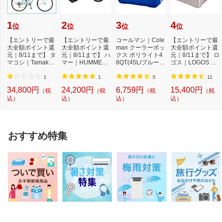
1
2
3
4
位
位
位
位
【エントリーで最
【エントリーで最
コールマン｜Cole
【エントリーで最
大全額ポイント還
大全額ポイント還
man クーラーボッ
大全額ポイント還
元｜8/11まで】 タ
元｜8/11まで】 ハ
クス ポリライト4
元｜8/11まで】 ロ
マコシ｜Tamakos
マー｜HUMMER
8QT(45L/ブルー)
ゴス｜LOGOS ク
hi 24型 子ども用...
16型 子供用自転
2000033007
ーラーボックス
車 ...
ハ...
1
1
5
11
34,800円
24,200円
6,759円
15,400円
（税
（税
（税
（税
込）
込）
込）
込）
おすすめ特集