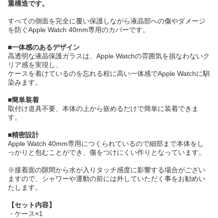
重構造です。
すべての側面を完全に覆い保護しながら液晶部への傷やダメージ
を防ぐApple Watch 40mm専用のカバーです。
■一体感のあるデザイン
高透明な液晶保護ガラスは、Apple Watchの雰囲気を損なわないク
リア感を実現し、
ケースを着けているのを忘れる程に高い一体感でApple Watchに馴
染みます。
■簡単装着
取付け道具不要、本体の上から嵌めるだけで簡単に装着できま
す。
■精密設計
Apple Watch 40mm専用につくられているので細部まで本体をし
っかりと包むことができ、傷をつけにくい作りとなっています。
※接着面の隙間から水が入りタッチ感度に影響する場合がござい
ますので、シャワーや運動の前には外していただく事をお勧めい
たします。
【セット内容】
・ケース×1