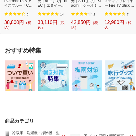
PO Reno13 A ア
元｜8/11まで】 N
元｜8/11まで】 Xi
メディアプレイヤ
イスブルー「CPH
EC｜エヌイーシ
aomi｜シャオミ A
ー Fire TV Stick 4
2699IB」Qualcom
ー Androidタブレ
ndroidタブレッ...
K Max(第2世代) ...
m Snapdr...
ッ...
6
14
2
7
38,800円
33,110円
42,850円
12,980円
（税
（税
（税
（税
込）
込）
込）
込）
おすすめ特集
商品カテゴリ
冷蔵庫・洗濯機・掃除機・生
エアコン・空調・季節家電