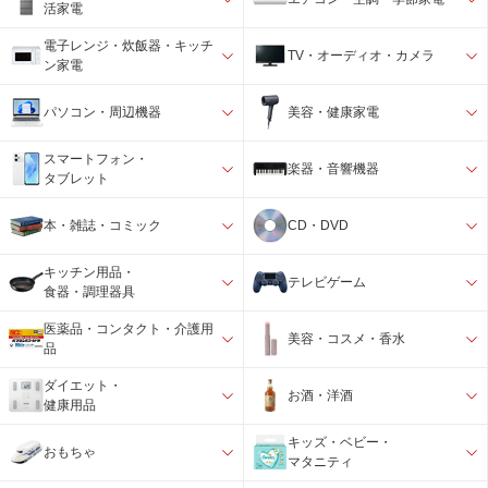
活家電
電子レンジ・炊飯器・キッチ
TV・オーディオ・カメラ
ン家電
パソコン・周辺機器
美容・健康家電
スマートフォン・
楽器・音響機器
タブレット
本・雑誌・コミック
CD・DVD
キッチン用品・
テレビゲーム
食器・調理器具
医薬品・コンタクト・介護用
美容・コスメ・香水
品
ダイエット・
お酒・洋酒
健康用品
キッズ・ベビー・
おもちゃ
マタニティ