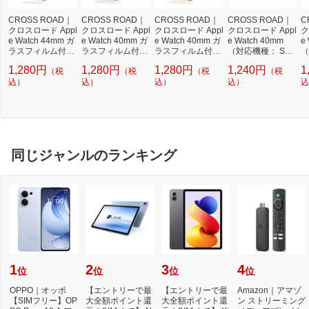
CROSS ROAD｜
CROSS ROAD｜
CROSS ROAD｜
CROSS ROAD｜
C
クロスロード Appl
クロスロード Appl
クロスロード Appl
クロスロード Appl
ク
e Watch 44mm ガ
e Watch 40mm ガ
e Watch 40mm ガ
e Watch 40mm
e
ラスフィルム付ケ
ラスフィルム付ケ
ラスフィルム付ケ
（対応機種： SE/
（
ース スクエアタイ
ース スクエアタイ
ース スクエアタイ
6世代/5世代/4世
6
1,280円
1,280円
1,280円
1,240円
1
（税
（税
（税
（税
プ メッキシルバー
プ ローズゴールド
プ メッキゴールド
代）ガラスフィル
代
TCAWGC-SQ44M
込）
TCAWGC-SQ40R
込）
TCAWGC-SQ40M
込）
ム一体型カバー ク
込）
ム
込
SV
G
GD
リア TCAWSEGC-
ル
40CL
C
同じジャンルのランキング
1
2
3
4
位
位
位
位
OPPO｜オッポ
【エントリーで最
【エントリーで最
Amazon｜アマゾ
【SIMフリー】OP
大全額ポイント還
大全額ポイント還
ン ストリーミング