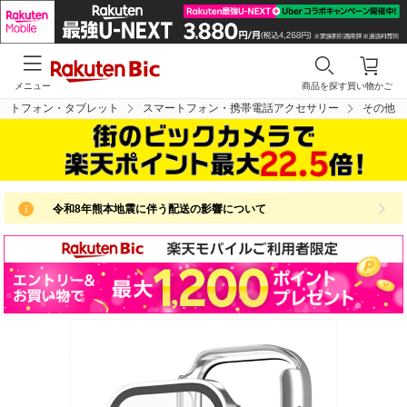
メニュー
商品を探す
買い物かご
ートフォン・タブレット
スマートフォン・携帯電話アクセサリー
その他
令和8年熊本地震に伴う配送の影響について