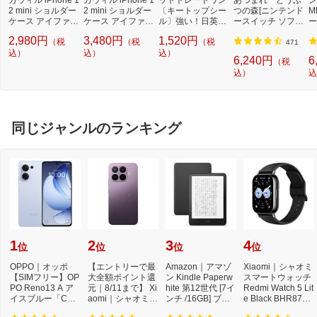
2 mini ショルダー
2 mini ショルダー
〔キートップシー
つの森[ニンテンド
M
ケース アイファン
ケース アイファン
ル〕強い！日英対
ースイッチ ソフ
ー
デ5 ドレスコード
デ5 フルール カフ
応転写式キートッ
ト]【Switch】
量
2,980円
3,480円
1,520円
（税
（税
（税
アーモンド APIP1
ェブラック APIP1
プシールセット ブ
3
471
2MIF52BR
込）
2MIF53BK
込）
ルー DYKTSBL
込）
6,240円
6
（税
込）
込
同じジャンルのランキング
1
2
3
4
位
位
位
位
OPPO｜オッポ
【エントリーで最
Amazon｜アマゾ
Xiaomi｜シャオミ
【SIMフリー】OP
大全額ポイント還
ン Kindle Paperw
スマートウォッチ
PO Reno13 A ア
元｜8/11まで】 Xi
hite 第12世代 [7イ
Redmi Watch 5 Lit
イスブルー「CPH
aomi｜シャオミ
ンチ /16GB] ブラ
e Black BHR8789
2699IB」Qualcom
【SIMフリー】 X
ック B0CFPL6CF
GL