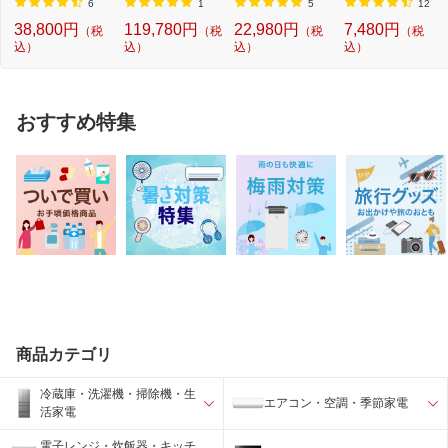
m Snapdr...
i...
Y ...
6
1
5
12
38,800円
119,780円
22,980円
7,480円
（税
（税
（税
（税
込）
込）
込）
込）
おすすめ特集
商品カテゴリ
冷蔵庫・洗濯機・掃除機・生
エアコン・空調・季節家電
活家電
電子レンジ・炊飯器・キッチ