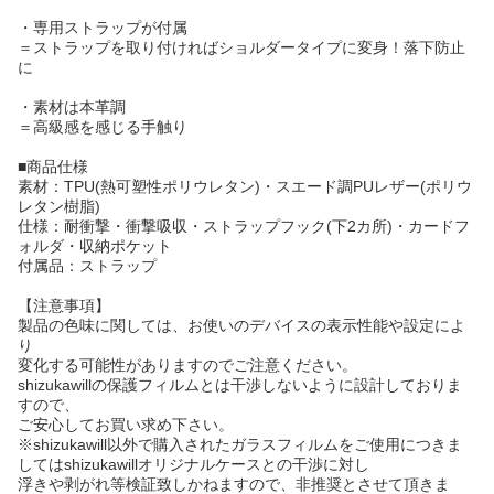
・専用ストラップが付属
＝ストラップを取り付ければショルダータイプに変身！落下防止
に
・素材は本革調
＝高級感を感じる手触り
■商品仕様
素材：TPU(熱可塑性ポリウレタン)・スエード調PUレザー(ポリウ
レタン樹脂)
仕様：耐衝撃・衝撃吸収・ストラップフック(下2カ所)・カードフ
ォルダ・収納ポケット
付属品：ストラップ
【注意事項】
製品の色味に関しては、お使いのデバイスの表示性能や設定によ
り
変化する可能性がありますのでご注意ください。
shizukawillの保護フィルムとは干渉しないように設計しておりま
すので、
ご安心してお買い求め下さい。
※shizukawill以外で購入されたガラスフィルムをご使用につきま
してはshizukawillオリジナルケースとの干渉に対し
浮きや剥がれ等検証致しかねますので、非推奨とさせて頂きま