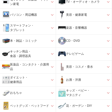
TV・オーディオ・カメラ
ン家電
パソコン・周辺機器
美容・健康家電
スマートフォン・
楽器・音響機器
タブレット
本・雑誌・コミック
CD・DVD
キッチン用品・
テレビゲーム
食器・調理器具
医薬品・コンタクト・介護用
美容・コスメ・香水
品
ダイエット・
お酒・洋酒
健康用品
キッズ・ベビー・
おもちゃ
マタニティ
ペットグッズ・ペットフード
花・ガーデン・DIY