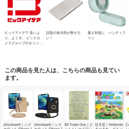
ビックアイデア 良いよ
話題の保冷剤が勢ぞろ
暑さ対策に ハンディフ
り、よくぞ。 ビックカ
い！
ァン
メラグループのオリジナ
ルブランド
この商品を見た人は、こちらの商品も見てい
ます。
shizukawill｜シズ
shizukawill｜シズ
Bit Trade One｜ビ
任天堂｜Nintendo
C
カウィル iPhone 1
カウィル iPhone 1
ットトレードワン
あつまれ どうぶ
ン