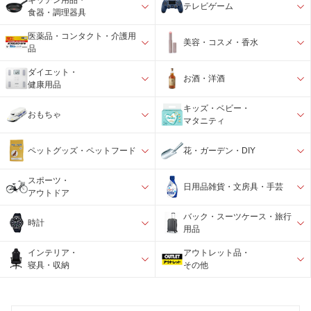
キッチン用品・
テレビゲーム
食器・調理器具
医薬品・コンタクト・介護用
美容・コスメ・香水
品
ダイエット・
お酒・洋酒
健康用品
キッズ・ベビー・
おもちゃ
マタニティ
ペットグッズ・ペットフード
花・ガーデン・DIY
スポーツ・
日用品雑貨・文房具・手芸
アウトドア
バック・スーツケース・旅行
時計
用品
インテリア・
アウトレット品・
寝具・収納
その他