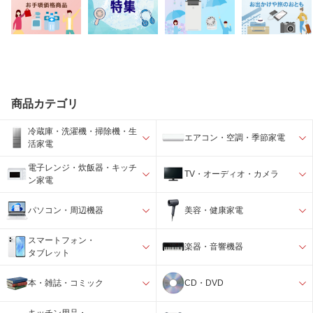
商品カテゴリ
冷蔵庫・洗濯機・掃除機・生
エアコン・空調・季節家電
活家電
電子レンジ・炊飯器・キッチ
TV・オーディオ・カメラ
ン家電
パソコン・周辺機器
美容・健康家電
スマートフォン・
楽器・音響機器
タブレット
本・雑誌・コミック
CD・DVD