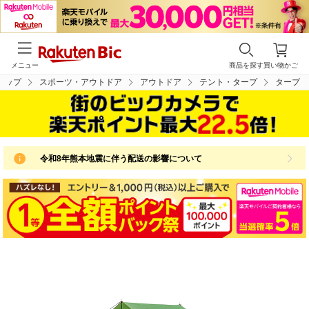
メニュー
商品を探す
買い物かご
トップ
スポーツ・アウトドア
アウトドア
テント・タープ
タープ
令和8年熊本地震に伴う配送の影響について