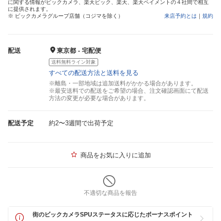
に関する情報がビックカメラ、楽天ビック、楽天、楽天ペイメントの４社間で相互
に提供されます。
※ ビックカメラグループ店舗（コジマを除く）
来店予約とは
｜
規約
配送
東京都 - 宅配便
送料無料ライン対象
すべての配送方法と送料を見る
※離島・一部地域は追加送料がかかる場合があります。
※最安送料での配送をご希望の場合、注文確認画面にて配送
方法の変更が必要な場合があります。
配送予定
約2〜3週間で出荷予定
商品をお気に入りに追加
不適切な商品を報告
街のビックカメラSPUステータスに応じたボーナスポイント