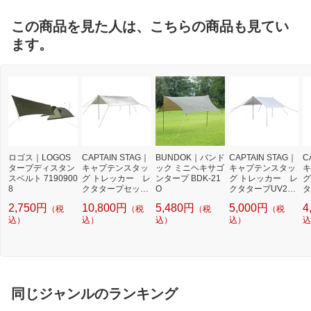
この商品を見た人は、こちらの商品も見てい
ます。
ロゴス｜LOGOS
CAPTAIN STAG｜
BUNDOK｜バンド
CAPTAIN STAG｜
C
タープディスタン
キャプテンスタッ
ック ミニヘキサゴ
キャプテンスタッ
キ
スベルト 7190900
グ トレッカー レ
ンタープ BDK-21
グ トレッカー レ
グ
8
クタタープセット
O
クタタープUV290
タ
UV320x290 UA-1
x180 UA-1082
ャ
2,750円
10,800円
5,480円
5,000円
4
（税
（税
（税
（税
083
A
込）
込）
込）
込）
込
同じジャンルのランキング