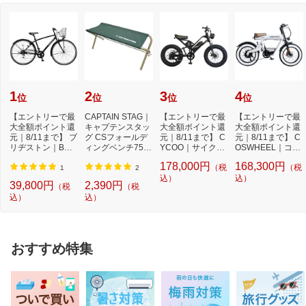
1
2
3
4
位
位
位
位
【エントリーで最
CAPTAIN STAG｜
【エントリーで最
【エントリーで最
大全額ポイント還
キャプテンスタッ
大全額ポイント還
大全額ポイント還
元｜8/11まで】 ブ
グ CSフォールデ
元｜8/11まで】 C
元｜8/11まで】 C
リヂストン｜BRI
ィングベンチ750
YCOO｜サイクー
OSWHEEL｜コス
DGESTONE 27型
(幅940×奥行395×
電動アシスト自
ウエル 電動アシス
178,000円
168,300円
（税
（税
ク...
高...
転...
ト...
1
2
込）
込）
39,800円
2,390円
（税
（税
込）
込）
おすすめ特集