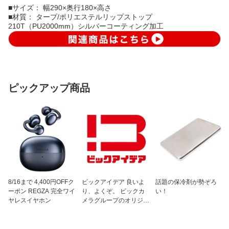
■サイズ： 幅290×奥行180×高さ
■材質： タープ/ポリエステルリップストップ
210T（PU2000mm）シルバーコーティング加工
ピックアップ商品
8/16まで 4,400円OFFク
ビックアイデア 良いよ
話題の保冷剤が勢ぞろ
ーポン REGZA 完全ワイ
り、よくぞ。 ビックカ
い！
ヤレスイヤホン
メラグループのオリジナ
ルブランド