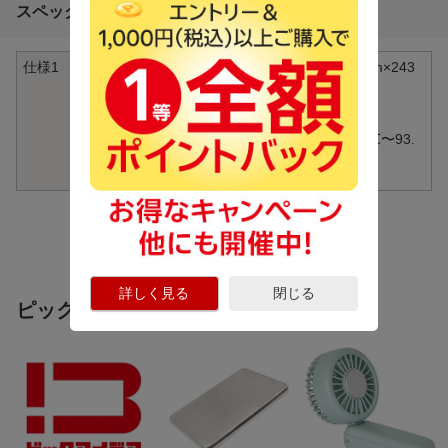
スペック詳細
仕様1
本体サイズ（幅×長さ）：50.8mm×243
8.4mm
耐久使用回数：10000回
本体重量：51ｇ
温度範囲：(フック／ループ)-56℃〜93.
3℃
素材：ナイロン
詳しく見る
閉じる
ピックアップ商品