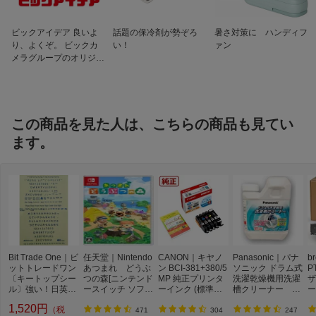
ビックアイデア 良いよ
話題の保冷剤が勢ぞろ
暑さ対策に ハンディフ
り、よくぞ。 ビックカ
い！
ァン
メラグループのオリジナ
ルブランド
この商品を見た人は、こちらの商品も見てい
ます。
Bit Trade One｜ビ
任天堂｜Nintendo
CANON｜キヤノ
Panasonic｜パナ
b
ットトレードワン
あつまれ どうぶ
ン BCI-381+380/5
ソニック ドラム式
P
〔キートップシー
つの森[ニンテンド
MP 純正プリンタ
洗濯乾燥機用洗濯
ザ
ル〕強い！日英対
ースイッチ ソフ
ーインク (標準容
槽クリーナー N-
ー
応転写式キートッ
ト]【Switch】
量) 5色パック[BCI
W2[ドラム式洗濯
ュ
1,520円
（税
プシールセット ブ
3813805MP]
機 洗浄 洗剤 750m
T
471
304
247