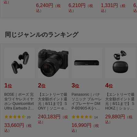
ルー DYKTSBL
込）
l NW2]【rb_pcp】
幅
6,240円
6,210円
1,331円
6
（税
（税
（税
O
込）
込）
込）
込
ー
ブ
同じジャンルのランキング
1
2
3
4
位
位
位
位
BOSE｜ボーズ 完
【エントリーで最
Panasonic｜パナ
【エントリーで最
全ワイヤレスイヤ
大全額ポイント還
ソニック ブルーレ
大全額ポイント還
ホン Quietcomfort
元｜8/11まで】 S
イプレーヤー DM
元｜8/11まで】 S
Ultra Earbuds 2nd
ONY｜ソニー α67
P-BD90S-K [ハイ
HOKZ｜ショック
Gen BLACK QC
00 高倍率ズーム...
レゾ対応 /再生専
ス 完全ワイヤレ
240,183円
29,880円
（税
（税
U...
用...
ス...
20
14
込）
込）
33,660円
16,990円
（税
（税
込）
込）