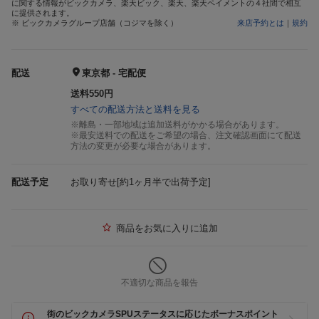
に関する情報がビックカメラ、楽天ビック、楽天、楽天ペイメントの４社間で相互
に提供されます。
※ ビックカメラグループ店舗（コジマを除く）
来店予約とは
｜
規約
配送
東京都 - 宅配便
送料550円
すべての配送方法と送料を見る
※離島・一部地域は追加送料がかかる場合があります。
※最安送料での配送をご希望の場合、注文確認画面にて配送
方法の変更が必要な場合があります。
配送予定
お取り寄せ[約1ヶ月半で出荷予定]
商品をお気に入りに追加
不適切な商品を報告
街のビックカメラSPUステータスに応じたボーナスポイント