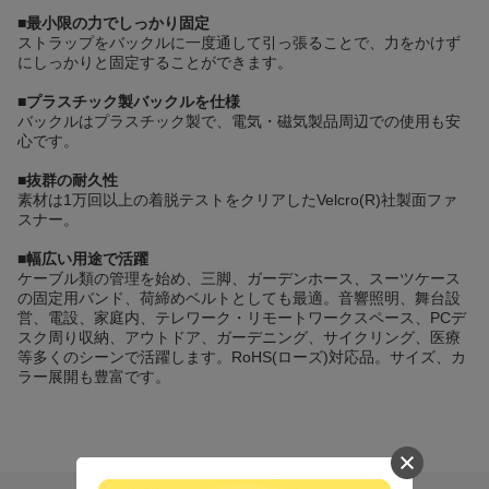
■最小限の力でしっかり固定
ストラップをバックルに一度通して引っ張ることで、力をかけず
にしっかりと固定することができます。
■プラスチック製バックルを仕様
バックルはプラスチック製で、電気・磁気製品周辺での使用も安
心です。
■抜群の耐久性
素材は1万回以上の着脱テストをクリアしたVelcro(R)社製面ファ
スナー。
■幅広い用途で活躍
ケーブル類の管理を始め、三脚、ガーデンホース、スーツケース
の固定用バンド、荷締めベルトとしても最適。音響照明、舞台設
営、電設、家庭内、テレワーク・リモートワークスペース、PCデ
スク周り収納、アウトドア、ガーデニング、サイクリング、医療
等多くのシーンで活躍します。RoHS(ローズ)対応品。サイズ、カ
ラー展開も豊富です。