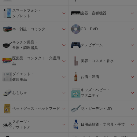
スマートフォン・
楽器・音響機器
タブレット
本・雑誌・コミック
CD・DVD
キッチン用品・
テレビゲーム
食器・調理器具
医薬品・コンタクト・介護用
美容・コスメ・香水
品
ダイエット・
お酒・洋酒
健康用品
キッズ・ベビー・
おもちゃ
マタニティ
ペットグッズ・ペットフード
花・ガーデン・DIY
スポーツ・
日用品雑貨・文房具・手芸
アウトドア