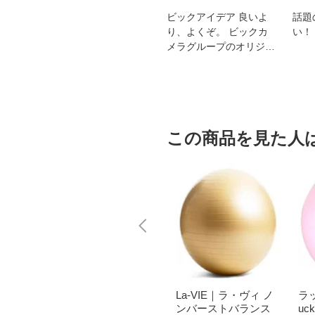
スオー
おすすめ！REGZA 4K液
ビックアイデア 良いよ
話題
洗浄
晶テレビ
り、よくぞ。 ビックカ
い！
メラグループのオリジナ
ルブランド
この商品を見た人
FL-02
ELECOM｜エレコム
La-VIE｜ラ・ヴィ ノ
ラ
 グリ
ヘルスケア・ボディ
ンバーストバランス
uc