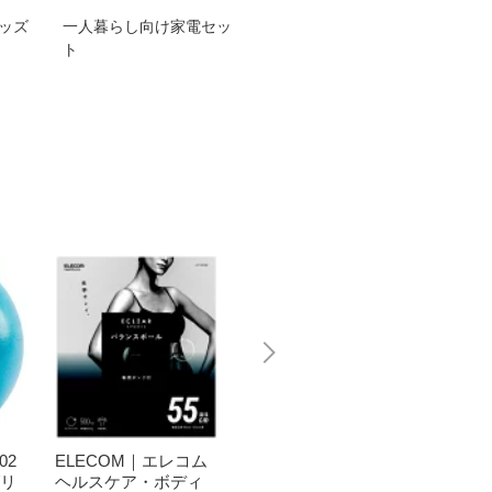
グッズ
一人暮らし向け家電セッ
オススメ！ヤマハ 電動
TEN
ト
アシスト自転車
ェア
02
ELECOM｜エレコム
La-VIE｜ラ・ヴィ ノ
ラッキ
グリ
ヘルスケア・ボディ
ンバーストバランス
ucky 