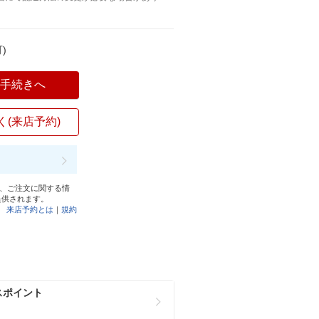
)
入手続きへ
く(来店予約)
と、ご注文に関する情
提供されます。
来店予約とは
｜
規約
スポイント