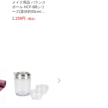
メイク用品 バランス
ボール(65cm/シャン
ボール 
ボール HCF-BBシリ
パンゴールド) 3B-413
(パール
ーズ(直径約55cm/ブ
1
m) LG-
ラック)HCF-BB55BK
1,159円
1,820円
（税込）
（税込）
1,628