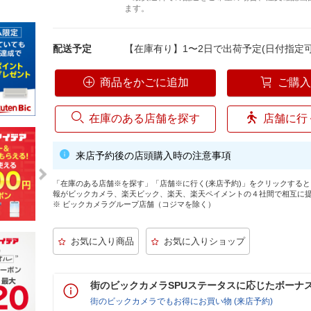
ます。
配送予定
【在庫有り】1〜2日で出荷予定(日付指定可
商品をかごに追加
ご購
在庫のある店舗を探す
店舗に行
来店予約後の店頭購入時の注意事項
「在庫のある店舗※を探す」「店舗※に行く(来店予約)」をクリックする
報がビックカメラ、楽天ビック、楽天、楽天ペイメントの４社間で相互に
※ ビックカメラグループ店舗（コジマを除く）
街のビックカメラSPUステータスに応じたボーナ
街のビックカメラでもお得にお買い物 (来店予約)