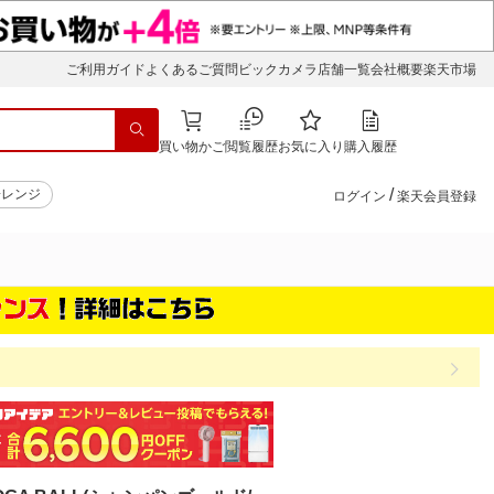
ご利用ガイド
よくあるご質問
ビックカメラ店舗一覧
会社概要
楽天市場
買い物かご
閲覧履歴
お気に入り
購入履歴
/
子レンジ
ログイン
楽天会員登録