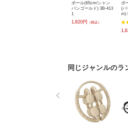
メイク用品 バランス
ボール(65cm/シャン
ボー
ボール HCF-BBシリ
パンゴールド) 3B-413
(パ
ーズ(直径約55cm/ブ
1
m) 
ラック)HCF-BB55BK
1,159円
1,820円
（税込）
（税込）
1,
同じジャンルのラ