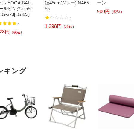
ル YOGA BALL
径45cm/グレー) NA65
ーン
ールピンク/φ55c
55
900円
（税込）
LG-323[LG323]
1
1
1,298円
（税込）
628円
（税込）
ンキング