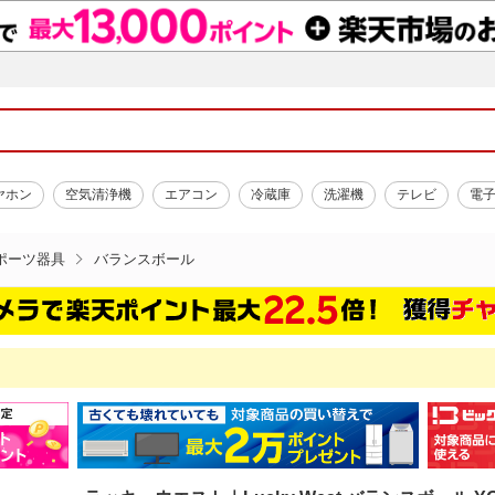
ヤホン
空気清浄機
エアコン
冷蔵庫
洗濯機
テレビ
電
ポーツ器具
バランスボール