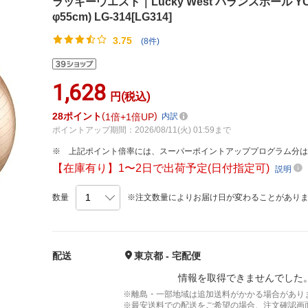
ラッキーウエスト｜Lucky West バランスボール Y
φ55cm) LG-314[LG314]
3.75
(8件)
1,628
円(税込)
28
ポイント
1倍
1倍UP
内訳
ポイントアップ期間：2026/08/11(火) 01:59まで
上記ポイント倍率には、スーパーポイントアッププログラム分
【在庫有り】1〜2日で出荷予定(日付指定可)
説明
数量
※注文数量によりお届け日が変わることがあり
配送
東京都 - 宅配便
情報を取得できませんでした
※離島・一部地域は追加送料がかかる場合があり
※最安送料での配送をご希望の場合、注文確認画