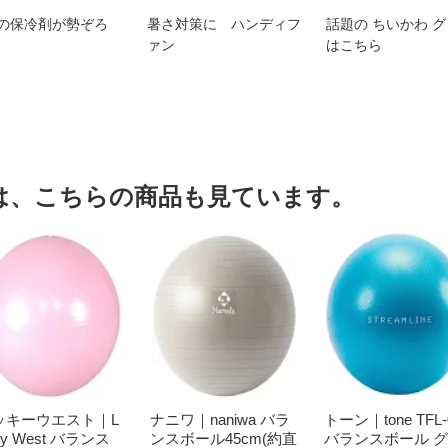
の保冷剤が勢ぞろ
暑さ対策に ハンディフ
話題の ちいかわ 
ァン
はこちら
は、こちらの商品も見ています。
ッキーウエスト｜L
ナニワ｜naniwa バラ
トーン｜tone TFL-
ky West バランス
ンスボール45cm(約直
バランスボール 