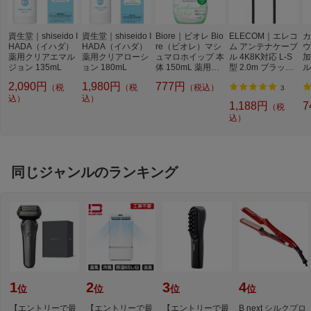
資生堂｜shiseido I
資生堂｜shiseido I
Biore｜ビオレ Bio
ELECOM｜エレコ
カ
HADA（イハダ）
HADA（イハダ）
re（ビオレ）マシ
ム アンテナケーブ
ウ
薬用クリアエマル
薬用クリアローシ
ュマロホイップ 本
ル 4K8K対応 L-S
加
ジョン 135mL
ョン 180mL
体 150mL 薬用ア
型 2.0m ブラック
ル
クネケア
DH-ATLS48K20B
p
2,090円
1,980円
777円
（税
（税
（税込）
K
3
込）
込）
1,188円
7
（税
込）
同じジャンルのランキング
1
2
3
4
位
位
位
位
【エントリーで最
【エントリーで最
【エントリーで最
B next シルクプロ