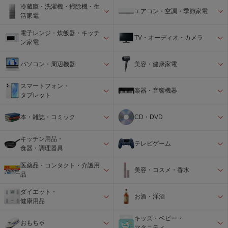
冷蔵庫・洗濯機・掃除機・生
エアコン・空調・季節家電
活家電
電子レンジ・炊飯器・キッチ
TV・オーディオ・カメラ
ン家電
パソコン・周辺機器
美容・健康家電
スマートフォン・
楽器・音響機器
タブレット
本・雑誌・コミック
CD・DVD
キッチン用品・
テレビゲーム
食器・調理器具
医薬品・コンタクト・介護用
美容・コスメ・香水
品
ダイエット・
お酒・洋酒
健康用品
キッズ・ベビー・
おもちゃ
マタニティ