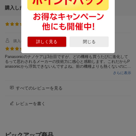
マイナスイオン
有
購入した人のレビュー
消費電力
1200W
使用可能電圧
AC100V
(
1件
)
5.00
大風量モデル(1.5m3/
大風量モデル(1.5m3/分以上)
分以上)
購入者さん
2026/05/09
詳しく見る
閉じる
付属品
セットノズル
やっぱりナノケアがいい
Panasonicのナノケアは3台目ですが、どの機種も買うたびに進化して
るって思わされるメーカーの技術力に感心と感動します。これだからP
anasonicから浮気できないんですよね。前の機種よりも熱くないのに短
時間で乾いて髪のダメージも少ない上に仕上がりも満足なまとまりで言
さらに表示
うことありません。
すべてのレビューを見る
レビューを書く
ピックアップ商品