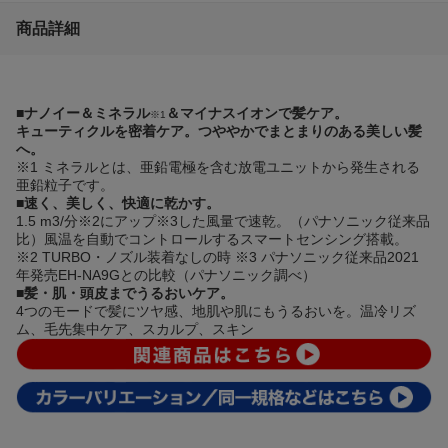
商品詳細
■ナノイー＆ミネラル
＆マイナスイオンで髪ケア。
※1
キューティクルを密着ケア。つややかでまとまりのある美しい髪
へ。
※1 ミネラルとは、亜鉛電極を含む放電ユニットから発生される
亜鉛粒子です。
■速く、美しく、快適に乾かす。
1.5 m3/分※2にアップ※3した風量で速乾。（パナソニック従来品
比）風温を自動でコントロールするスマートセンシング搭載。
※2 TURBO・ノズル装着なしの時 ※3 パナソニック従来品2021
年発売EH-NA9Gとの比較（パナソニック調べ）
■髪・肌・頭皮までうるおいケア。
4つのモードで髪にツヤ感、地肌や肌にもうるおいを。温冷リズ
ム、毛先集中ケア、スカルプ、スキン