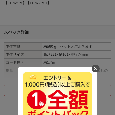
【EHNA9M】【EHNA9MH】
スペック詳細
本体重量
約580 g（セットノズル含まず）
本体サイズ
高さ221×幅161×奥行74mm
コード長さ
約1.7m
風量
1.5 m3/分（TURBO・ノズル装着なしの
時）
風温切替
温冷リズム、毛先集中ケア、スカルプ、
スキン
つづきを見る
温風温度
温風・室温30℃のとき約95 ℃（TURBO/
HOT、DRY/HOT時）
BLDCモーター搭載
BLDCモーター非搭載