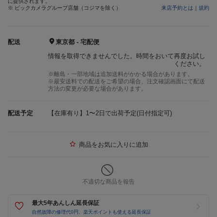
に提供されます。
※ ビックカメラグループ店舗（コジマを除く）
来店予約とは
｜
規約
配送
東京都 - 宅配便
情報を取得できませんでした。時間をおいて再度お試し
ください。
※離島・一部地域は追加送料がかかる場合があります。
※最安送料での配送をご希望の場合、注文確認画面にて配送
方法の変更が必要な場合があります。
配送予定
【在庫有り】1〜2日で出荷予定(日付指定可)
商品をお気に入りに追加
不適切な商品を報告
最大5年あんしん延長保証
自然故障の修理代0円、楽天ポイントも使える延長保証