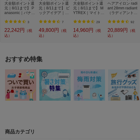
大全額ポイント還
大全額ポイント還
大全額ポイント還
ヘアアイロン radi
元｜8/11まで】 P
元｜8/11まで】 ビ
元｜8/11まで】 M
ant 28mm radiant
anasonic｜パナソ
ックアイデア｜Bi
YTREX｜マイトレ
（ラディアント）
ニック メンズシ...
cIDEA ポータブ...
ックス モーショ
レッド LM125-...
ン...
3
7
29
92
22,242円
49,800円
14,960円
20,889円
（税
（税
（税
（税
込）
込）
込）
込）
おすすめ特集
商品カテゴリ